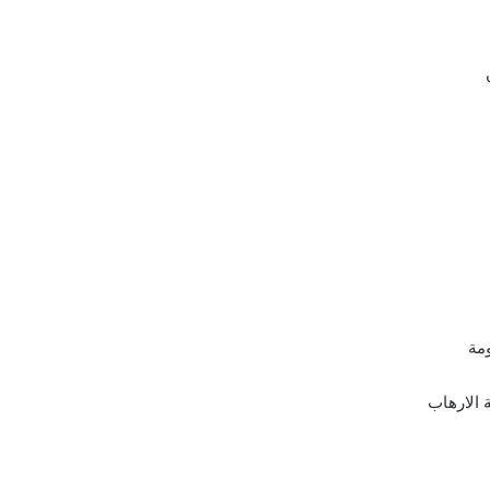
مة
 الارهاب