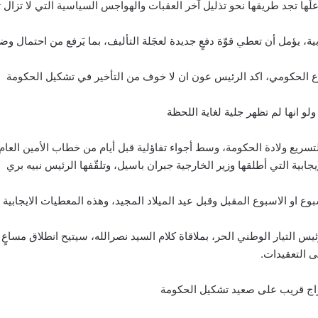
لّها تجد طريقها نحو تذليل آخر العقبات والهواجس السياسية التي لا تزال 
ة، يؤمل أن تعطي قوّة دفعٍ جديدة لعجَلة التأليف، بما يَرفع من احتمال وض
ع الحكومي، اكد الرئيس عون ان لا خوف من التأخير في تشكيل الحكومة
و انها لم تظهر جلية لغاية اللحظة
تسريع ولادة الحكومة، وسط أجواء تفاؤلية قبل أيام من خطاب الأمين العام 
جابية التي أطلقها وزير الخارجية جبران باسيل، وتلقّفها الرئيس نبيه بري
بوع او الاسبوع المقبل وقبل عيد الميلاد المجيد، وهذه المعطيات الايجاب
س التيار الوطني الحر، بملاقاة كلام السيد نصرالله، سيتيح انطلاق مساعٍ 
ى التعقيدات.
فراج قريب على صعيد تشكيل الحكومة