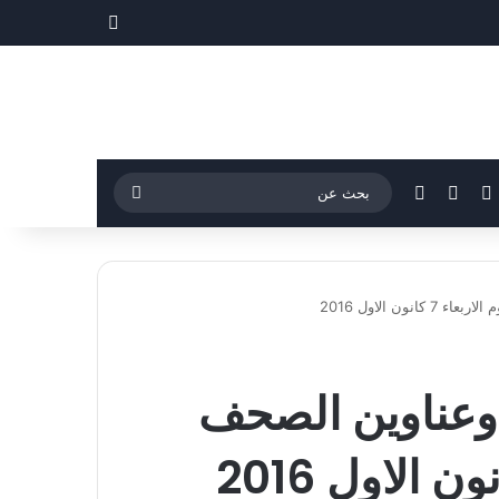
مقال عشوائي
فيسبوك
‫YouTube
إضافة عمود جانبي
بحث
عن
 الاول 2016
 وعناوين الصحف