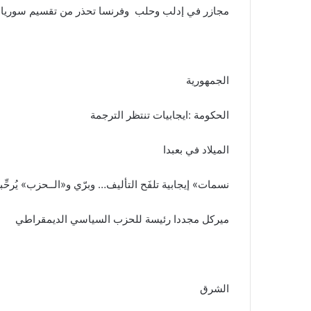
مجازر في إدلب وحلب وفرنسا تحذر من تقسيم سوريا
الجمهورية
الحكومة :ايجابيات تنتظر الترجمة
الميلاد في بعبدا
نسمات» إيجابية تلفَح التأليف… وبرّي و«الــحزب» يُرحِّب
ميركل مجددا رئيسة للحزب السياسي الديمقراطي
الشرق