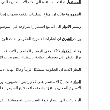
المستقبل
تفاءلت مستندة الى الاتصالات الجارية التي ع
الجمهورية
قالت ان مناخ السلبيات لفحَته نسمات إيجابي
وتشير
الانوار
الى انه مع استمرار المراوحة في الموضو
ورات
الشرق
ان اشارات الانفراج الحكومي بدأت تلوح، ول
وقالت
الاخبار
تكثّفت في اليومين الماضيين الاتصالات ل
تزال تفتقر الى معطيات حسّية، باستثناء التصريحات الإي
الديار
اكدت ان الحكومة ستشكل قريباً وخلال نهاية الاس
البناء
قالت إنّ الاستثمار على كلام رئيس الجمهورية ورئي
الأسبوع المقبل، بالتزوّد بشحنة دافعة تتيح السيطرة عل
البلد
دعت الى انتظار كلمة السيد نصرالله متفائلة بان