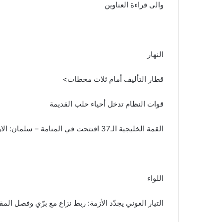
والى قراءة العناوين
النهار
قطار التأليف أمام ثلاث محطات>
قوات النظام تدخل أحياء حلب القديمة
القمة الخليجية الـ37 افتتحت في المنامة – سلمان: الارهاب والطائفية يهددان المنطقة
اللواء
التيار العوني يجدّد الأزمة: ربط نزاع مع برّي وفصل ال