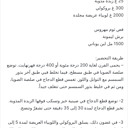
25 غ زبدة مذوبة
300 غ بروكولي
2000 غ لوبياء عريضة مجلدة
فص ثوم مهروس
برش ليمونة
1500 مل لبن يوناني
طريقة التحضير:
– يحمى الفرن لغاية 200 درجة مئوية أو 400 درجة فهرنهايت. توضع
صلصة الصويا في طبق مسطح، فيما تخلط فيي طبق آخر بذور
السمسم مع التوابل واللوز. تغمس قطع الدجاج في صلصة الصويا،
ومن ثم في خليط بذور السمسم حتى تتغلف جيداً.
2- توضع قطع الدجاج في صينية خبز وتسكب فوقها الزبدة المذوبة.
تخبز قطع الدجاج لمدة 30 إلى 35 دقيقة حتى تشقرّ وتنضج.
3- في غضون ذلك، يسلق البروكولي واللوبياء العريضة لمدة 5 إلى