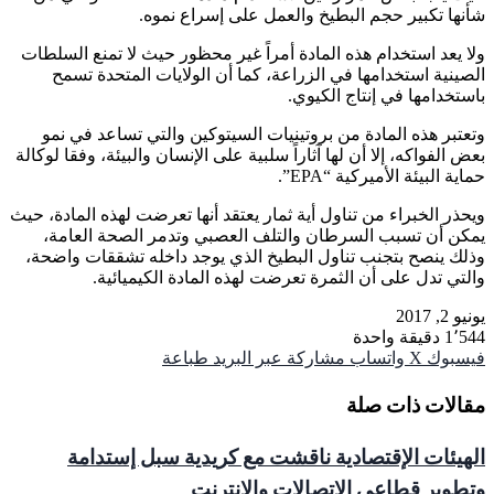
شأنها تكبير حجم البطيخ والعمل على إسراع نموه.
ولا يعد استخدام هذه المادة أمراً غير محظور حيث لا تمنع السلطات
الصينية استخدامها في الزراعة، كما أن الولايات المتحدة تسمح
باستخدامها في إنتاج الكيوي.
وتعتبر هذه المادة من بروتينيات السيتوكين والتي تساعد في نمو
بعض الفواكه، إلا أن لها آثاراً سلبية على الإنسان والبيئة، وفقا لوكالة
حماية البيئة الأميركية “EPA”.
ويحذر الخبراء من تناول أية ثمار يعتقد أنها تعرضت لهذه المادة، حيث
يمكن أن تسبب السرطان والتلف العصبي وتدمر الصحة العامة،
وذلك ينصح بتجنب تناول البطيخ الذي يوجد داخله تشققات واضحة،
والتي تدل على أن الثمرة تعرضت لهذه المادة الكيميائية.
يونيو 2, 2017
1٬544
دقيقة واحدة
فيسبوك
‫X
واتساب
مشاركة عبر البريد
طباعة
مقالات ذات صلة
الهيئات الإقتصادية ناقشت مع كريدية سبل إستدامة
وتطوير قطاعي الاتصالات والإنترنت