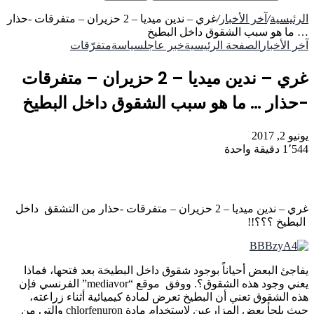
الرئيسية
/
آخر الأخبار
/
غري – ندين ميديا – 2 حزيران – متفرقات -حذار
… ما هو سبب الشقوق داخل البطيخ
آخر الأخبار
الصفحة الرئيسية
خبر عاجل
سياسة
متفرّقات
غري – ندين ميديا – 2 حزيران – متفرقات
-حذار … ما هو سبب الشقوق داخل البطيخ
يونيو 2, 2017
1٬544
دقيقة واحدة
غري – ندين ميديا – 2 حزيران – متفرقات -حذار من التشقق داخل
البطيخ ؟؟؟!!
يفاجئ البعض أحياناً بوجود شقوق داخل البطيخة بعد فتحها، فماذا
يعني وجود هذه الشقوق؟. ووفق موقع “mediavor” الفرنسي فإن
هذه الشقوق تعني أن البطيخ تعرض لمادة كيميائية أثناء زراعته،
حيث يلجأ بعض المزارعين لاستخدام مادة chlorfenuron والتي من