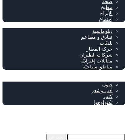
صحة
مطبخ
الأبراج
إجتماع
سياحة وإغتراب
دبلوماسية
فنادق و مطاعم
بلديّات
حركة المطار
شركات الطيران
مقابلات إغترابيّة
مناطق سياحيّة
خاص
ثقافة
فنون
أدب وشعر
كتب
تكنولوجيا
!من نحن
فيسبوك
‫YouTube
إضافة عمود جانبي
بحث عن