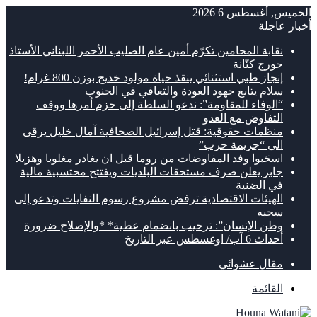
الخميس, أغسطس 6 2026
أخبار عاجلة
نقابة المحامين تكرّم أمين عام الصليب الأحمر اللبناني الأستاذ
جورج كتّانة
إنجاز طبي استثنائي ينقذ حياة مولود خديج بوزن 800 غرام!
سلام يتابع جهود العودة والتعافي في الجنوب
“الوفاء للمقاومة”: ندعو السلطة إلى حزم أمرها ووقف
التفاوض مع العدو
منظمات حقوقية: قتل إسرائيل الصحافية آمال خليل يرقى
الى “جريمة حرب”
اسحَبوا وفد المفاوضات من روما قبل ان يغادر مغلوبا وهزيلا
جابر يعلن صرف مستحقات البلديات ويفتتح محتسبية مالية
في الضنية
الهيئات الاقتصادية ترفض مشروع رسوم النفايات وتدعو إلى
سحبه
وطن الإنسان”: ترحيب بانضمام عطية* *والإصلاح ضرورة
أحداث 6 آب/ اوغسطس عبر التاريخ
مقال عشوائي
القائمة