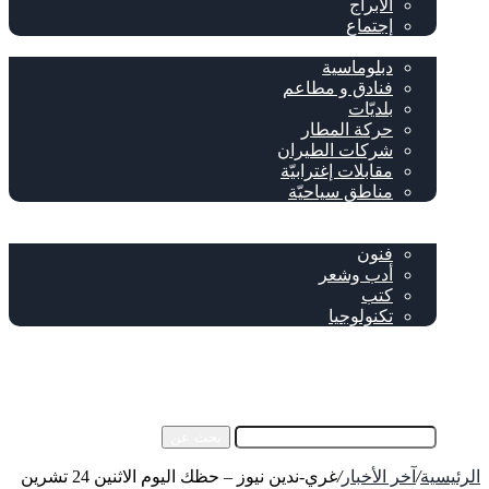
الأبراج
إجتماع
سياحة وإغتراب
دبلوماسية
فنادق و مطاعم
بلديّات
حركة المطار
شركات الطيران
مقابلات إغترابيّة
مناطق سياحيّة
خاص
ثقافة
فنون
أدب وشعر
كتب
تكنولوجيا
!من نحن
فيسبوك
‫YouTube
إضافة عمود جانبي
بحث عن
الرئيسية
/
آخر الأخبار
/
غري-ندين نيوز – حظك اليوم الاثنين 24 تشرين