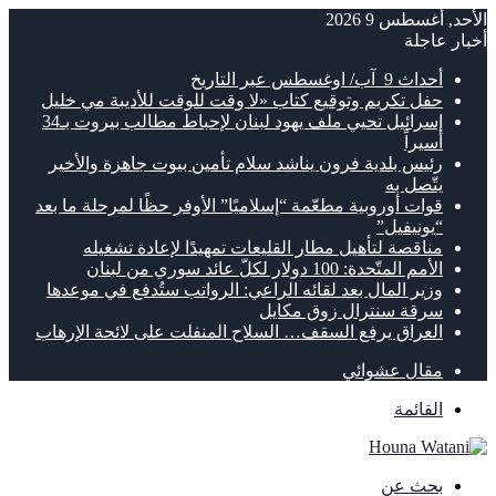
الأحد, أغسطس 9 2026
أخبار عاجلة
أحداث 9 آب/ اوغسطس عبر التاريخ
حفل تكريم وتوقيع كتاب «لا وقت للوقت للأديبة مي خليل
إسرائيل تحيي ملف يهود لبنان لإحباط مطالب بيروت بـ34
أسيراً
رئيس بلدية فرون يناشد سلام تأمين بيوت جاهزة والأخير
يتّصل به
قوات أوروبية مطعّمة “إسلاميًا” الأوفر حظًا لمرحلة ما بعد
“يونيفيل”
مناقصة لتأهيل مطار القليعات تمهيدًا لإعادة تشغيله
الأمم المتّحدة: 100 دولار لكلّ عائد سوري من لبنان
وزير المال بعد لقائه الراعي: الرواتب ستُدفع في موعدها
سرقة سنترال زوق مكايل
العراق يرفع السقف… السلاح المنفلت على لائحة الإرهاب
مقال عشوائي
القائمة
بحث عن