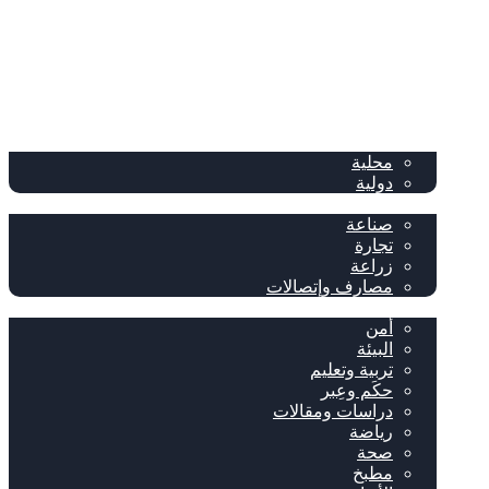
الصفحة الرئيسية
الصحف
سياسة
محلية
دولية
إقتصاد
صناعة
تجارة
زراعة
مصارف وإتصالات
متفرقات
أمن
البيئة
تربية وتعليم
حكَم وعِبر
دراسات ومقالات
رياضة
صحة
مطبخ