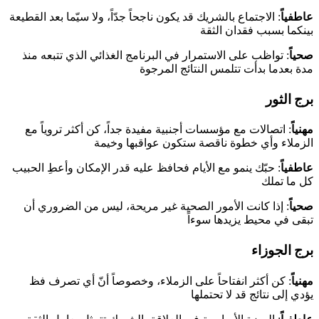
عاطفياً
: الاجتماع بالشريك قد يكون ناجحاً جدّاً، ولا سيّما بعد القطيعة
بينكما بسبب فقدان الثقة
صحياً
: تواظب على الاستمرار في البرنامج الغذائي الذي تتبعه منذ
مدة بعدما بدأت تتلمس النتائج المرجوة
برج الثور
مهنياً
: اتصالات مع مؤسسات أجنبية مفيدة جداً، كن أكثر تروياً مع
الزملاء وأي خطوة ناقصة ستكون عواقبها وخيمة
عاطفياً
: حبّك ينمو مع الأيام فحافظ عليه قدر الإمكان وأعطِ الحبيب
كل ما تملك
صحياً
: إذا كانت الأمور الصحية غير مريحة، ليس من الضروري أن
تبقى في محيط يزيدها سوءاً
برج الجوزاء
مهنياً
: كن أكثر انفتاحاً على الزملاء، وخصوصاً أنّ أي تصرف فظ
يؤدي إلى نتائج قد لا تحتملها