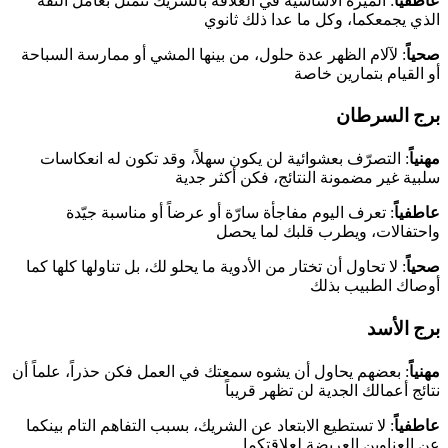
عاطفياً
: الميزة الأساسية في العلاقة بالشريك تتمثل بعامل الثقة
الذي يجمعكما، وكل ما عدا ذلك ثانوي
صحياً
: لآلام الظهر عدة حلول، من بينها المشي أو ممارسة السباحة
أو القيام بتمارين خاصة
برج السرطان
مهنياً
: التصرّف بعشوائية لن يكون سهلاً، وقد تكون له انعكاسات
سلبية غير مضمونة النتائج، فكن أكثر جدية
عاطفياً
: تعرف اليوم مفاجأة سارّة أو عرضاً أو مناسبة جيّدة
واحتفالات، ويطرب قلبك لما يحصل
صحياً
: لا تحاول أن تختار من الأدوية ما يحلو لك، بل تناولها كلها كما
أوصاك الطبيب بذلك
برج الأسد
مهنياً
: بعضهم يحاول أن يشوه سمعتك في العمل فكن حذراً، علماً أن
نتائج أعمالك الجدية لن تظهر قريباً
عاطفياً
: لا تستطيع الابتعاد عن الشريك، بسبب التفاهم التام بينكما
عن العناوين العريضة لعلاقتكما