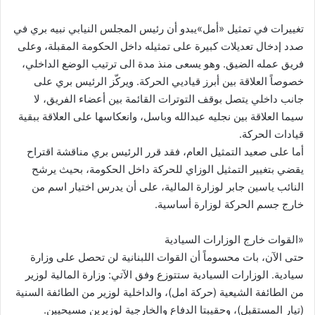
تغييرات في تمثيل «أمل»يبدو أن رئيس المجلس النيابي نبيه بري في
صدد إدخال تعديلات كبيرة على تمثيله داخل الحكومة المقبلة، وعلى
فريق عمله الضيق. وهو يسعى منذ مدة الى ترتيب الوضع الداخلي،
خصوصاً العلاقة بين أبرز قياديي الحركة. ويركّز الرئيس بري على
جانب داخلي يتصل بوقف التوترات القائمة بين أعضاء الفريق، لا
سيما العلاقة بين نجليه عبدالله وباسل، وانعكاسها على العلاقة ببقية
قيادات الحركة.
أما على صعيد التمثيل العام، فقد قرر الرئيس بري مناقشة اقتراح
يقضي بتغيير التمثيل الوزاي للحركة داخل الحكومة، بحيث يرشح
النائب ياسين جابر لوزارة المالية، على أن يدرس اختيار اسم من
خارج جسم الحركة لوزارة أساسية.
«القوات خارج الوزارات السيادية
حتى الآن، بات محسوماً أن القوات اللبنانية لن تحصل على وزارة
سيادية. الوزارات السيادية ستتوزع وفق الآتي: وزارة المالية لوزير
من الطائفة الشيعية (حركة امل)، والداخلية لوزير من الطائفة السنية
(تيار المستقبل)، وحقيبتا الدفاع والخارجية لوزيرين مسيحيين.