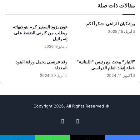
مقالات ذات صلة
بوشكيان للراعي: شكراً لكم
عون يزود السفير كرم بتوجيهاته
أبريل 15, 2025
ويطلب من كارني الضغط على
إسرائيل
مايو 9, 2026
“التيار” يبحث مع رئيس “اللبنانية”
وفد فرنسي يحمل ورقة البنود
خطة إنقاذ العام الدراسي
المعدلة
أكتوبر 11, 2024
أبريل 29, 2024
© Copyright 2026, All Rights Reserved
فيسبوك
‫YouTube