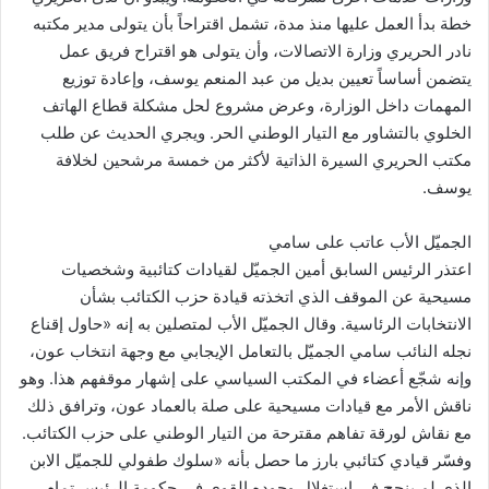
خطة بدأ العمل عليها منذ مدة، تشمل اقتراحاً بأن يتولى مدير مكتبه
نادر الحريري وزارة الاتصالات، وأن يتولى هو اقتراح فريق عمل
يتضمن أساساً تعيين بديل من عبد المنعم يوسف، وإعادة توزيع
المهمات داخل الوزارة، وعرض مشروع لحل مشكلة قطاع الهاتف
الخلوي بالتشاور مع التيار الوطني الحر. ويجري الحديث عن طلب
مكتب الحريري السيرة الذاتية لأكثر من خمسة مرشحين لخلافة
يوسف.
الجميّل الأب عاتب على سامي
اعتذر الرئيس السابق أمين الجميّل لقيادات كتائبية وشخصيات
مسيحية عن الموقف الذي اتخذته قيادة حزب الكتائب بشأن
الانتخابات الرئاسية. وقال الجميّل الأب لمتصلين به إنه «حاول إقناع
نجله النائب سامي الجميّل بالتعامل الإيجابي مع وجهة انتخاب عون،
وإنه شجّع أعضاء في المكتب السياسي على إشهار موقفهم هذا. وهو
ناقش الأمر مع قيادات مسيحية على صلة بالعماد عون، وترافق ذلك
مع نقاش لورقة تفاهم مقترحة من التيار الوطني على حزب الكتائب.
وفسّر قيادي كتائبي بارز ما حصل بأنه «سلوك طفولي للجميّل الابن
الذي لم ينجح في استغلال وجوده القوي في حكومة الرئيس تمام