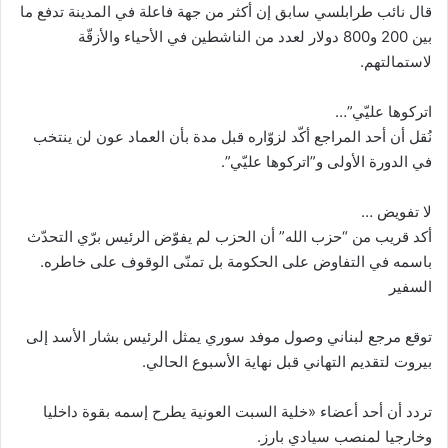
قال نائب طرابلسي سابق إن أكثر من جهة فاعلة في المدينة تدفع ما
بين 200 و800 دولار لعدد من الناشطين في الأحياء والأزقّة
لاستمالتهم.
اتركوها عليّي”…
نُقل أن أحد المراجع أكّد لزوّاره قبل مدة بأن العماد عون لن ينتخب
في الدورة الأولى و”اتركوها عليّي”.
لا تفويض …
أكد قريب من “حزب الله” أن الحزب لم يفوّض الرئيس برّي التحدّث
باسمه في التفاوض على الحكومة بل تمنّى الوقوف على خاطره.
السفير
توقع مرجع لبناني وصول موفد سوري يمثل الرئيس بشار الأسد إلى
بيروت لتقديم التهاني قبل نهاية الأسبوع الحالي.
تردد أن أحد أعضاء «خلية السبت العونية يطرح إسمه بقوة داخليا
وخارجيا لمنصب سيادي بارز.