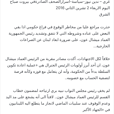
غري – ندين نيوز-سياسة-اسرارالصحف الصادرةفي بيروت صباح
اليوم الاربعاء 2 تشرين الثاني 2016
الشرق
حذرت مراجع عليا من مخاطر الوقوع في فراغ حكومي اذا بقي
البعض على عناده وشروطه التي لا تتفق وتشديد رئيس الجمهورية
العماد ميشال عون، على ضرورة ابعاد لبنان عن الصراعات
الخارجية…
خلافاً لكل الاجتهادات، أكدت مصادر مقربة من الرئيس العماد ميشال
عون، ان أحد أبرز أولويات الرئيس الجنرال هي «عملية اعادة تكوين
السلطة بدءاً من الحكومة، وأنه لن يتعامل مع فوزه وكأنه فرصة
لتصفية الحساب مع خصومه..
لم يخفِ رئيس مجلس النواب نبيه بري ارتياحه لمضمون خطاب
القسم للرئيس العماد ميشال عون.. لافتاً الى أنه يشجع على مد اليد
وعدم الوقوف عند سلبيات الماضي لانجاز ما يتطلع اليه اللبنانيون
في «الجهاد الأكبر