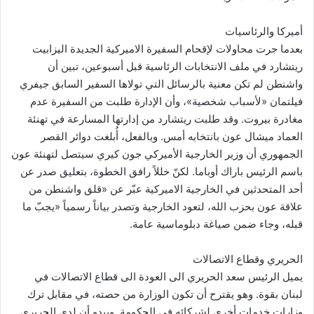
أميركا والرئاسيات
بعدما جرت محاولات لإقحام السفيرة الاميركية الجديدة اليزابيت
ريتشارد في ملف الانتخابات الرئاسية قبل أسبوعين، تبين أن
واشنطن لم تكن معنية بالرسائل التي تولاها السفير السابق جيفري
فيلتمان «لأسباب شخصية»، وأن الإدارة طلبت من السفيرة عدم
مغادرة بيروت. وقد طلبت ريتشارد من إدارتها المسارعة في تهنئة
العماد ميشال عون بانتخابه أمس. وبالفعل، أُبلغت دوائر القصر
الجمهوري أن وزير الخارجية الأميركي جون كيري سيتصل لتهنئة عون
باسم الرئيس باراك أوباما. لكنّ خللاً رافق الخطوة، بتعليق صدر عن
أحد المتحدثين في الخارجية الاميركية عبّر عن «قلق واشنطن من
علاقة عون بحزب الله، لتعود الخارجية وتصدر بياناً رسمياً «يجبّ ما
قبله، وجاء ضمن صياغة دبلوماسية عامة.
الحريري وقطاع الاتصالات
يميل الرئيس سعد الحريري الى العودة الى قطاع الاتصالات في
لبنان بقوة. وهو يقترح أن تكون الوزارة من حصته، في مقابل ترك
وزارات خدمات أخرى لشركائه في الحكومة. ويبدو أن لدى الحريري