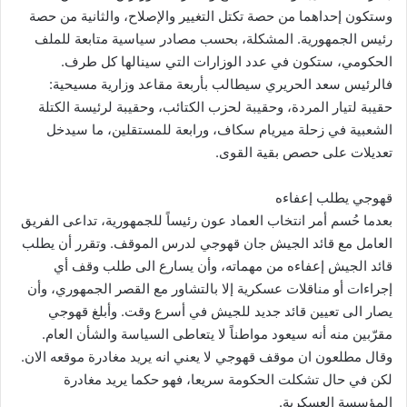
وستكون إحداهما من حصة تكتل التغيير والإصلاح، والثانية من حصة
رئيس الجمهورية. المشكلة، بحسب مصادر سياسية متابعة للملف
الحكومي، ستكون في عدد الوزارات التي سينالها كل طرف.
فالرئيس سعد الحريري سيطالب بأربعة مقاعد وزارية مسيحية:
حقيبة لتيار المردة، وحقيبة لحزب الكتائب، وحقيبة لرئيسة الكتلة
الشعبية في زحلة ميريام سكاف، ورابعة للمستقلين، ما سيدخل
تعديلات على حصص بقية القوى.
قهوجي يطلب إعفاءه
بعدما حُسم أمر انتخاب العماد عون رئيساً للجمهورية، تداعى الفريق
العامل مع قائد الجيش جان قهوجي لدرس الموقف. وتقرر أن يطلب
قائد الجيش إعفاءه من مهماته، وأن يسارع الى طلب وقف أي
إجراءات أو مناقلات عسكرية إلا بالتشاور مع القصر الجمهوري، وأن
يصار الى تعيين قائد جديد للجيش في أسرع وقت. وأبلغ قهوجي
مقرّبين منه أنه سيعود مواطناً لا يتعاطى السياسة والشأن العام.
وقال مطلعون ان موقف قهوجي لا يعني انه يريد مغادرة موقعه الان.
لكن في حال تشكلت الحكومة سريعا، فهو حكما يريد مغادرة
المؤسسة العسكرية.