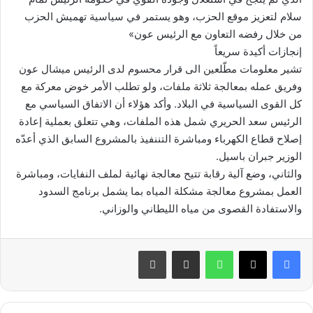
سلام لتعزيز موقع الحزب، وهو يستمر في سياسية تهميش الحزب
من خلال رفضه التعاون مع الرئيس عون»
إنجازات أكيدة سريعاً
تشير معلومات مطّلعين الى قرار محسوم لدى الرئيس ميشال عون
وفريق عمله بمعالجة ثلاثة ملفات، ولو تطلب الأمر خوض معركة مع
كل القوى السياسية في البلاد. وأكد هؤلاء أن الاتفاق السياسي مع
الرئيس سعد الحريري شمل هذه الملفات، وهي تتعلق بعملية إعادة
إصلاح قطاع الكهرباء ومباشرة التننفيذ بالمشروع السابق الذي أعدّه
الوزير جبران باسيل.
والثاني، وضع آلية رقابة تتيح معالجة نهائية لملف النفايات، ومباشرة
العمل بمشروع معالجة مشكلة المياه بما يشمل برنامج السدود
والاستفادة القصوى من مياه الليطاني والوزاني.
واتساب
مشاركة عبر البريد
طباعة