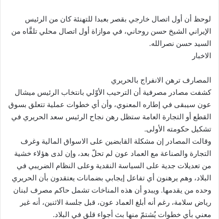
لوحظ أن أول اتصال خارجي بقصر بعبدا للتهنئة كان من الرئيس
الإيراني الشيخ حسن روحاني، في موازاة أول اتصال محلي تلقَّاه من
السيد حسن نصرالله.
الاخبار
المصارف ترهن الانفراج بالحريري
كشفت مصادر مصرفية أن الترحيب الأوّلي بانتخاب الرئيس ميشال
عون سيبقى في إطاره المعنوي، وأن أي خطوات عملية تتعلق بسوق
القطع أو التجارة العامة ستظل رهن نجاح الرئيس سعد الحريري في
تشكيل حكومته الأولى.
وقالت المصادر إن مشكلة القابضين على الاسواق المالية وغرف
التجارة والصناعة مع العماد عون لم تحلّ بعد، وإن لدى هؤلاء خشية
من تعديلات جدية على السياسة النقدية وعلى النظام الضريبي في
البلاد، وهم يرهنون أي تفاعل إيجابي بضمانات يعتقدون بأن الحريري
وحده من يقدمها. ويبدو أن هذه المناخات تشمل حاكم مصرف لبنان
رياض سلامة، رغم أنه أبلغ العماد عون، قبل جلسة الاثنين، أنه غير
معني بأي خطوات يُشتمّ منها بث أجواء قلق في البلاد.