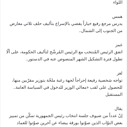
اللواء
همس
يدرس مرجع رفيع خياراً يقضي بالإسراع بتأليف حلف ثلاثي معارض
من الجنوب إلى الشمال..
غمز
اتفق الرئيس المُنتخب مع الرئيس المُرشّح لتأليف الحكومة، على ألّا
تطول فترة التشكيل الشهر المنصوص عنه في الدستور..
لغز
تواجه شخصية رفيعة إحراجاً لجهة رغبة ملحّة بتوزير مقرّبين منها،
للحصول على لقب «معالي الوزير للدخول في السياسة العامة..
المستقبل
يقال
إنّ عدداً من ضيوف جلسة انتخاب رئيس الجمهورية تمكّن من تمييز
بعض النوّاب الذين صوّتوا بورقة بيضاء عن آخرين صوّتوا للعماد