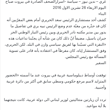
غري – ندين نيوز – سياسة -اسرارالصحف الصادرة في بيروت صباح
اليوم الاربعاء 26 تشرين الاول 2016
البناء
كشف أحد مستشاري الرئيس سعد الحريري أمام بعض المقرّبين أنه
كان قد حذّره من مغبّة عدم وضع الرئيس نبيه بري في تفاصيل ما
يدور بين مدير مكتبه نادر الحريري وبين رئيس التيار الوطني الحر
جبران باسيل، مضيفاً انّ ذلك كان من شأنه أن يجنّبنا تداعيات هذه
«النقزة التي تسبّبنا بها لفريق سياسي وازن في البلد. لكن الحريري،
وفق المستشار إياه، كان مفرطاً في اعتقاده بأنه قادر على تسوية
المسألة مع رئيس المجلس.
السفير
توقفت أوساط ديبلوماسية عربية في بيروت عند ما أسمته «الحضور
المتزايد لاسم مرجع حكومي وسطي سابق في أكثر من دائرة عربية
وأجنبية.
تردد أن زيارتين متتاليتين لوزير لبناني الى دولة عربية، كانت نتيجتهما
بلا أية مواعيد.