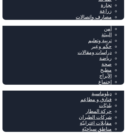
تجارة
زراعة
مصارف وإتصالات
متفرقات
أمن
البيئة
تربية وتعليم
حكَم وعِبر
دراسات ومقالات
رياضة
صحة
مطبخ
الأبراج
إجتماع
سياحة وإغتراب
دبلوماسية
فنادق و مطاعم
بلديّات
حركة المطار
شركات الطيران
مقابلات إغترابيّة
مناطق سياحيّة
خاص