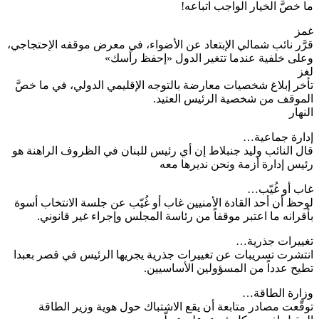
 خصَّ الخيار الواجب اتباعه!
مز
َّر نائب شمالي الإبتعاد عن الأضواء، في معرض موقفه الإحتجاجي،
لى خلفية عندما تتغير الدول «إحفظ رأسك»
ز
خر إبلاغ شخصيات معارضة بالتوجه الإقليمي الدولي، في ما خصَّ
موقف من شخصية الرئيس العتيد.
نهار
ارة جماعية…
ل النائب وليد جنبلاط إن أي رئيس للبنان في الظروف الراهنة هو
يس إدارة أزمة ونحن نديرها معه
ب أو غُيّب…
حظ أن أحد القادة الأمنيين غاب أو غُيّب عن جلسة الانتخاب أسوة
قرانه ما اعتبر موقفاً من رئاسة المجلس وإجراء غير قانوني.
ييرات جذرية…
تشرت تسريبات عن تغييرات جذرية يجريها الرئيس في قصر بعبدا
يح عدداً من المسؤولين الأساسيين.
ارة الطاقة…
قّعت مصادر متابعة أن يقع الاشتباك حول هوية وزير الطاقة