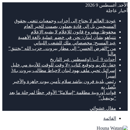
أحد, أغسطس 9 2026
بار عاجلة
عودة: العالم لا يحتاج إلى أحزاب وجمعيات تتغنى بحقوق
المسيحيين بل إلى قادة يعملون بصمت للخير العام
محفوظ: مشروع قانون للإعلام لا يشبه الإعلام
نتنياهو بشأن لبنان: نحن في خضم عملية بالغة الأهمية
عبد المسيح: مخصصاتي ملك للشعب اللبناني
من “القرض الحسن” إلى مطار بيروت.. حزب الله “يختنق”
مالياً
أحداث 9 آب/ اوغسطس عبر التاريخ
حفل تكريم وتوقيع كتاب «لا وقت للوقت للأديبة مي خليل
إسرائيل تحيي ملف يهود لبنان لإحباط مطالب بيروت بـ34
أسيراً
رئيس بلدية فرون يناشد سلام تأمين بيوت جاهزة والأخير
يتّصل به
قوات أوروبية مطعّمة “إسلاميًا” الأوفر حظًا لمرحلة ما بعد
“يونيفيل”
مقال عشوائي
القائمة