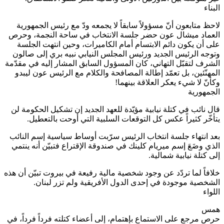
بناء
حظ متابعون أنّ مسؤولاً سابقاً لا يجمعه ودّ مع رئيس الجمهورية
عماد ميشال عون حضر جلسة الانتخاب في ساحة النجمة، وحرص
ى أن يكون دائم الابتسام أمام الكاميرات، وحين انتهت الجلسة
وجه الرئيس الجديد ورئيس المجلس النيابي نبيه بري إلى صالون
شرف لتقبّل التهاني، كان المسؤول السابق المشار إليه في مقدّمة
مهنّئين، بل تعمّد إطالة المصافحة والكلام مع الرئيس عون ليبدو
أنّ لا شيء يعكر العلاقة بينهما!
جمهورية
ل نائب في كتلة نيابية مؤيّدة للعهد الجديد إن تشكيل الحكومة لن
أخّر كثيراً عكس كل التوقعات السلبية التي أوحت بالتعطيل.
د انتهاء جلسة انتخاب الرئيس سرّبت أوساط سياسية إسم النائب
ذي وضَعَ إسم ميريام كلينك في صندوقة الإقتراع فتبيّن أنه ينتمي
ى كتلة نيابية شمالية.
افاً لما تردّد عن وجود شخصية مالية رفيعة في بيروت تبيّن أن هذه
شخصية موجودة في إحدى الدول الأفريقية ولم تزر لبنان.
لواء
مس
ص مرجع على الاستماع بإهتمام، إلى أعضاء كتلته فرداً فرداً، في