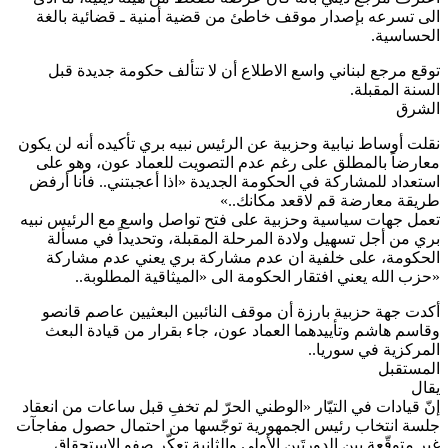
ى تسرعه بإصدار موقف خاطئ من قضية أمنية ـ قضائية بالغة
حساسية.
قع مرجع لبناني واسع الاطلاع أن لا تتألف حكومة جديدة قبل
سنة المقبلة.
لشرق
لت أوساط نيابية وحزبية عن الرئيس نبيه بري تأكيده أنه لن يكون
ارضاً بالمطلق على رغم عدم التصويت للعماد عون، وهو على
تعداد للمشاركة في الحكومة الجديدة «اذا أعجبتني.. فأنا أرفض
يقة معارضة قم لاقعد مكانك..»
مل جهات سياسية وحزبية على فتح تواصل واسع مع الرئيس نبيه
ي من أجل تسهيل ولادة المرحلة المقبلة، وتحديداً في مسألة
حكومة، على خلفية ان عدم مشاركة بري يعني عدم مشاركة
زب الله يعني افتقار الحكومة الى «الميثاقية المطلوبة..
دت جهة حزبية بارزة أن موقف النائبين البعثيين عاصم قانصو
اسم هاشم وتأييدهما العماد عون، جاء بقرار من قيادة البعث
مركزية في سوريا..
مستقبل
ال
ّ قيادات في التيّار «الوطني الحرّ لم تخفِ قبل ساعات من انعقاد
سة انتخاب رئيس الجمهورية توجّسها من احتمال حصول مفاجآت
ر متوقّعة بين الدورتَين الأولى والثانية تعكّر صفو الاستحقاق.