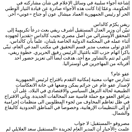
إشاعة أجواء سلبية في وسائل الإعلام في شأن مشاركته في
الحكومة، وعمّا إذا كانت هذه الأجواء صادرة عن قيادة التيار الوطني
الحر أو رئيس الجمهورية العماد ميشال عون أو جناح «عوني» آخر.
ريفي يكرّم كالداس
تبيّن أن وزير العدل المستقيل أشرف ريفي بعث درعاً تكريميةً إلى
المحقق الأوسترالي من أصل مصري نجيب كالداس «تقديراً لجهوده
أثناء عمله في المحكمة الدولية الخاصة بلبنان، علماً بأن كالداس،
الذي تولى منصب مدير قسم التحقيق في مكتب المدعي العام، تبنّى
باكراً اتهام حزب الله باغتيال الرئيس رفيق الحريري. خطوة ريفي،
التي لم تتم بالتشاور مع أحد، هدفت أيضاً الى تعزيز حضور أحد
أقربائه من المهاجرين في أوستراليا.
عفو عام؟
تتدارس جهات معنية إمكانية التقدم باقتراح لرئيس الجمهورية
لإصدار عفو عام عن جرائم يمكن وضعها في خانة الانعكاسات
الطبيعية لحالة الترهل السياسي والاقتصادي في البلاد، على أن
يترافق العفو مع حملة قاسية ضد المخالفات الجديدة. ويأتي الاقتراح
في ظل تعاظم المخاوف من لجوء المطلوبين الى منظمات إجرامية
أو إلى التنظيمات الإرهابية، وخصوصاً في المناطق الحدودية كالبقاع
والشمال.
مصروفو «المستقبل: لا جواب
علمت «الأخبار أن المدير العام لجريدة «المستقبل سعد العلايلي لم