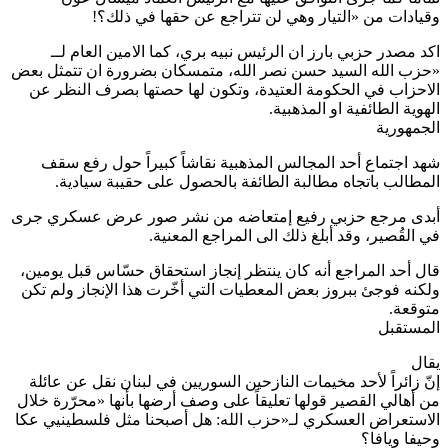
وقيادات من «التيار وهي لن تتراجع عن حقها في ذلك؟!
اكد مصدر حزبي بارز ان الرئيس نبيه بري، كما الامين العام لــ
«حزب الله السيد حسن نصر الله، متمسكان بضرورة ان تتمثل بعض
الاحزاب في الحكومة العتيدة، وتكون لها حصتها بصرف النظر عن
الهوية الطائفية او المذهبية.
الجمهورية
شهد اجتماع أحد المجالس المذهبية نقاشاً كبيراً حول رفع سقف
المطالب باتجاه مطالبة الطائفة بالحصول على حقيبة سيادية.
أبدى مرجع حزبي رفيع إمتعاضه من نشر صور عرض عسكري جرى
في القُصير، وقد أبلغ ذلك الى المراجع المعنية.
قال أحد المراجع أنه كان ينتظر إنجاز استحقاق حسّاس قبل يومين،
ولكنه فوجئ ببروز بعض المعطيات التي أخّرت هذا الإنجاز ولم تكن
متوقعة.
المستقبل
يقال
إنّ زائراً لأحد مخيمات النازحين السوريين في لبنان نقل عن عائلة
من أهالي القصير قولها تعليقاً على وصف أرضها بأنها «محرّرة خلال
الاستعراض العسكري لـ«حزب الله: هل أصبحنا مثل فلسطينيي عكا
وحيفا ويافا؟