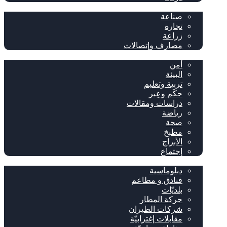
إقتصاد
صناعة
تجارة
زراعة
مصارف وإتصالات
متفرقات
أمن
البيئة
تربية وتعليم
حكَم وعِبر
دراسات ومقالات
رياضة
صحة
مطبخ
الأبراج
إجتماع
سياحة وإغتراب
دبلوماسية
فنادق و مطاعم
بلديّات
حركة المطار
شركات الطيران
مقابلات إغترابيّة