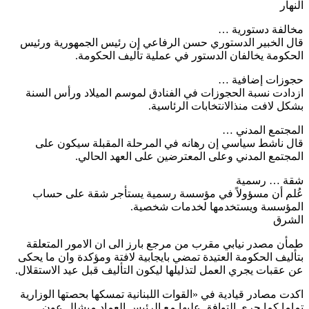
النهار
مخالفة دستورية …
قال الخبير الدستوري حسن الرفاعي إن رئيس الجمهورية ورئيس
الحكومة يخالفان الدستور في عملية تأليف الحكومة.
حجوزات إضافية …
ازدادت نسبة الحجوزات في الفنادق لموسم الميلاد ورأس السنة
بشكل لافت منذالانتخابات الرئاسية.
المجتمع المدني …
قال ناشط سياسي إن رهانه في المرحلة المقبلة سيكون على
المجتمع المدني وعلى المعترضين على العهد الحالي.
شقة … رسمية
عُلم أن مسؤولاً في مؤسسة رسمية يستأجر شقة على حساب
المؤسسة ويستخدمها لخدمات شخصية.
الشرق
طمأن مصدر نيابي مقرب من مرجع بارز الى ان الامور المتعلقة
بتأليف الحكومة العتيدة تمضي بايجابية لافتة ومؤكدة وان ما يحكى
عن عقبات يجري العمل لتذليلها ليكون التأليف قبل عيد الاستقلال.
اكدت مصادر قيادية في «القوات اللبنانية تمسكها بحصتها الوزارية
تماما كما جرى التوافق عليها مع الرئيس العماد ميشال عون