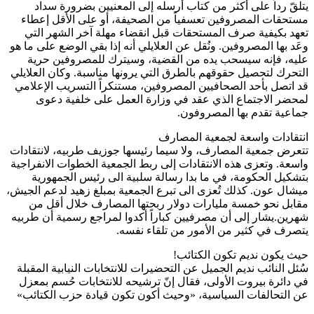
يتلقّ رداً على أكثر من كتاب أرسله إلى المعنيين بضرورة سداد
مستحقات المصروفين تعسفياً من الصحيفة، أو على الأقل إعطاء
تعهد بكيفية صرف المستحقات قبل انقضاء مهلة آخر الشهر التي
وعَد بها المصروفين. ونُقل عن العلايلي أنه إذا بقي الوضع على ما هو
عليه، فإنه سيسحب يده من القضية، وسيترك للمصروفين حرية
التحرك لتحصيل حقوقهم بالطرق التي يرونها مناسبة. وكان العلايلي
قد اتصل بأحد الصحافيين المصروفين، مستنكراً التسريب الإعلامي
لمحضر الاجتماع الذي عقد في وزارة العمل على خلفية دعوى
جماعية تقدم بها المصروفون.
انتقادات واسعة لجمعية المصارف
تتعرض جمعية المصارف، ولا سيما رئيسها جوزيف طربيه، لانتقادات
واسعة. وتعزى هذه الانتقادات إلى ربط الجمعية الخطوات الانفراجية
بتشكيل الحكومة، في ما بدا رسالة سلبية الى رئيس الجمهورية
ميشال عون. كذلك تُعزى الى تبرع الجمعية بمبلغ زهيد لدعم الجيش،
مقابل نحو خمسة مليارات دولار ربحتها المصارف خلال أقل من
شهرين.يشار إلى أن مصرفيين كباراً أكدوا لمراجع رسمية أن طربيه
يتصرف في كثير من الأمور من تلقاء نفسه.
حيث يكون نديم تكون الكتائب!
سُئل النائب نديم الجميل عن التحضيرات للانتخابات النيابية المقبلة
في دائرة بيروت الأولى، فقال إنّ ترشيحه للانتخابات حُسم بمعزل
عن التحالفات السياسية، «وحيث أكون تكون قيادة حزب الكتائب»