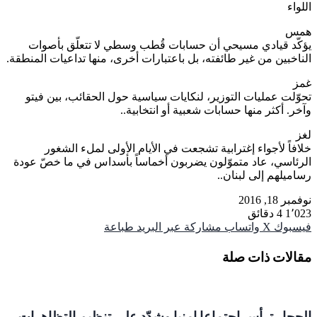
اللواء
همس
يؤكّد قيادي مسيحي أن حسابات قُطب وسطي لا تتعلّق بأصوات
الناخبين من غير طائفته، بل باعتبارات أخرى، منها تداعيات المنطقة.
غمز
تحوّلت عمليات التوزير، لنكايات سياسية حول الحقائب، بين فيتو
وآخر. أكثر منها حسابات شعبية أو انتخابية..
لغز
خلافاً لأجواء إغترابية تشجعت في الأيام الأولى لملء الشغور
الرئاسي، عاد متموّلون يضربون أخماساً بأسداس في ما خصّ عودة
رساميلهم إلى لبنان..
نوفمبر 18, 2016
1٬023
4 دقائق
فيسبوك
‫X
واتساب
مشاركة عبر البريد
طباعة
مقالات ذات صلة
الحجار ترأس اجتماعا امنيا وشدّد على تنظيم التظاهرات