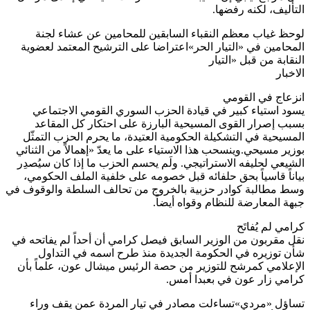
التأليف، لكنه رفضها.
لوحظ غياب معظم النقباء السابقين للمحامين عن عشاء لجنة
المحامين في «التيار الحر»اعتراضا على الترشيح المعتمد لعضوية
النقابة من قبل «التيار
الاخبار
انزعاج في القومي
يسود استياء كبير في قيادة الحزب السوري القومي الاجتماعي
بسبب إصرار القوى المسيحية البارزة على احتكار كل المقاعد
المسيحية في التشكيلة الحكومية العتيدة، ما يحرم الحزب التمثّل
بوزير مسيحي.وينسحب هذا الاستياء على ما يعدّ «إهمالاً من الثنائي
الشيعي لحليفه الاستراتيجي. ولَم يحسم الحزب ما إذا كان سيُصدِر
بياناً قاسياً بحق حلفائه قبل خصومه على خلفية الملف الحكومي،
وسط مطالبة كوادر حزبية بالخروج من تحالف السلطة والوقوف في
جبهة المعارضة للنظام وقواه أيضاً.
كرامي لم يُفاتَح
نقل مقربون من الوزير السابق فيصل كرامي أن أحداً لم يفاتحه في
شأن توزيره في الحكومة الجديدة منذ طرح اسمه في التداول
الإعلامي كمرشح للتوزير من حصة الرئيس ميشال عون، علماً بأن
كرامي زار عون في بعبدا أمس.
تساؤل «مردي»تساءلت مصادر في تيار المردة عمن يقف وراء