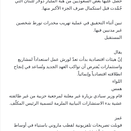
حصل عليها بعض السعوديين من هبة المليار دولار للبنان التي
جُمِّدت قبل استكمال صرف الجزء الأكبر منها.
تبين أثناء التحقيق في عملية تهريب مخدرات تورط شخصين
غير مدنيين فيها.
المستقبل
يقال
إنّ هيئات اقتصادية بدأت تعدّ لورش عمل استعداداً لمشاريع
واستثمارات يُفترض أن تواكب العهد الجديد وتُساعد في إنجاح
انطلاقته اقتصادياً وإنمائياً.
اللواء
همس
قام وزير سيادي بزيارة غير معلنة لمرجعية حزبية من غير طائفته
عشية بدء الاستشارات النيابية الملزمة لتسمية الرئيس المكلّف.
غمز
قوبلت تصريحات تلفزيونية لقطب ماروني باستياء في أوساط