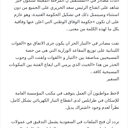
اكدت مصادر في «المستقبل ن المرحلة المقبلة ستكون خير
شاهد على انفتاح الرئيس سعد الحريري على الجميع من دون
استثناء وسيتمثل ذلك في تشكيل الحكومة العتيدة، وهو عازم
على ان تكون «حكومة الوفاق الوطني التي اعلن عنها وفاقية
بكل ما لهذه الكلمة من معنى…
نفت مصادر في «التيار الحر ان يكون جرى الاتفاق مع «القوات
اللبنانية على توزيع المقاعد الوزارية التي هي من حصة
المسيحيين مناصفة بين «التيار و «القوات ولفتت الى وجوب
الحذر من هذا «الخبث الذي يرمي الى ايقاع الفتنة بين المكونات
المسيحية كافة…
السفير
لاحظ مواطنون أن العمل يتوقف في مكتب المؤسسة العامة
للإسكان في طرابلس لدى انقطاع التيار الكهربائي بشكل كامل،
نظراً لعدم وجود «اشتراك بديل.
تردد أن فتح الملفات في السعودية يشمل التدقيق في عمولات