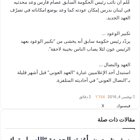
عُلم أن نائب رئيس الحكومة السابق عصام فارس وعد محدثيه
في لبنان بدرس إمكان عودته كما وعد بوضع امكاناته في تصرّف
العهد الجديد.
تكبير الوعود …
يردّد رئيس حكومة سابق أنه يخشى من “تكبير الوعود بعهد
الرئيس عون لئلا يصاب الناس بخيبة لاحقة”.
العهد والنضال …
استبدل أحد الإعلاميين عبارة “العهد العوني” قبل أشهر قليلة
بـ”النضال العوني” في أحاديثه المتلفزة.
نوفمبر 4, 2016
1٬154
2 دقائق
طباعة
واتساب
مشاركة
فيسبوك
‫X
عبر
مقالات ذات صلة
البريد