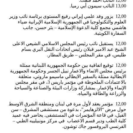
12,00 النائب أحمد فتفت.
13,00 النائب سيمون أبي رميا.
12,00 يزور وفد علمي إيراني رفيع المستوى برئاسة نائب وزير
العلوم والتكنولوجيا في الجمهورية الإسلامية الإيرانية ضياء
هاشمي مجمع كلية الدعوة الإسلامية – بئر حسن، جانب
السفارة الكويتية.
12,00 يستقبل نائب رئيس المجلس الاسلامي الشيعي الاعلى
الشيخ عبد الامير قبلان رئيس اتحادات النقل البري بسام
طليس، في مقر المجلس – طريق المطار.
12,00 توقيع اتفاقية بين حكومة الجمهورية اللبنانية ممثلة
برئيس مجلس الانماء والاعمار نبيل الجسر وحكومة الجمهورية
الايطالية ممثلة بالسفير الايطالي ماسيمو ماروتي، متعلقة
بالاعتمادات الملحوظة في مؤتمر باريس 3، في مقر مجلس
الإنماء والإعمار. بمشاركة وزارات البيئة والصناعة والسياحة
والزراعة والطاقة والمياه.
12,00 مؤتمر يعقد لأول مرة في لبنان ومنطقة الشرق الاوسط
حول مرض “الالزهايمر”، بدعوة من مستشفى المشرق – سن
الفيل، في قاعة المؤتمرات في المستشفى. يحاضر فيه عميد
كلية الطب ودير قسم الاعصاب في مركز مونبيلييه الطبي –
الفرنسي البروفسور جاك توشون.