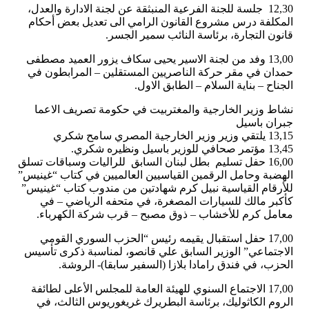
12,30 جلسة للجنة الفرعية المنبثقة عن لجنة الادارة والعدل،
المكلفة درس مشروع القانون الرامي الى تعديل بعض أحكام
قانون التجارة، برئاسة النائب سمير الجسر.
13,00 وفد من لجنة الاسير يحيى سكاف يزور العميد مصطفى
حمدان في مقر حركة الناصريين المستقلين – المرابطون في
الجناح – بناية السلام – الطابق الاول.
نشاط وزير الخارجية والمغتربيت في حكومة تصريف الاعما
جبران باسيل
13,15 يلتقي وزير وزير الخارجية المصري سامح شكري
13,45 مؤتمر صحافي للوزير باسيل ونظيره شكري.
16,00 حفل تسليم بطل لبنان السابق للراليات وسباقات تسلق
الهضبة وحامل الرقمين القياسيين العالميين في كتاب “غينيس”
للأرقام القياسية نبيل كرم شهادتين من مندوب كتاب “غينيس”
كأكبر مالك للسيارات المصغرة، في متحفه الرياضي – في
معامل كرم للأخشاب – ذوق مصبح – قرب شركة الكهرباء.
17,00 حفل استقبال يقيمه رئيس “الحزب السوري القومي
الاجتماعي” الوزير السابق علي قانصو، لمناسبة ذكرى تأسيس
الحزب، في فندق رامادا بلازا (السفير سابقا)- الروشة.
17,00 الاجتماع السنوي للهيئة العامة للمجلس الأعلى لطائفة
الروم الكاثوليك، برئاسة البطريرك غريغوريوس الثالث، في