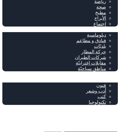
رياضة
صحة
مطبخ
الأبراج
إجتماع
سياحة وإغتراب
دبلوماسية
فنادق و مطاعم
بلديّات
حركة المطار
شركات الطيران
مقابلات إغترابيّة
مناطق سياحيّة
خاص
ثقافة
فنون
أدب وشعر
كتب
تكنولوجيا
!من نحن
فيسبوك
‫YouTube
إضافة عمود جانبي