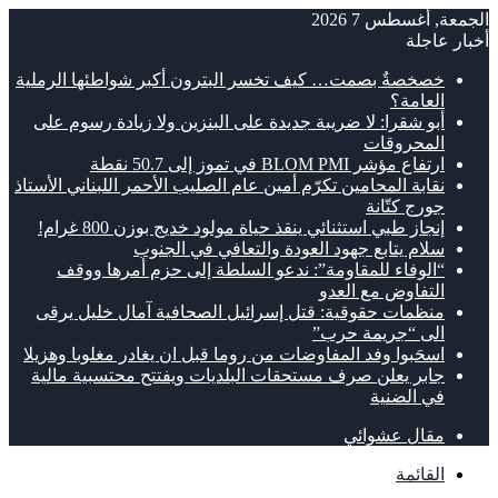
الجمعة, أغسطس 7 2026
أخبار عاجلة
خصخصةٌ بصمت… كيف تخسر البترون أكبر شواطئها الرملية
العامة؟
أبو شقرا: لا ضريبة جديدة على البنزين ولا زيادة رسوم على
المحروقات
ارتفاع مؤشر BLOM PMI في تموز إلى 50.7 نقطة
نقابة المحامين تكرّم أمين عام الصليب الأحمر اللبناني الأستاذ
جورج كتّانة
إنجاز طبي استثنائي ينقذ حياة مولود خديج بوزن 800 غرام!
سلام يتابع جهود العودة والتعافي في الجنوب
“الوفاء للمقاومة”: ندعو السلطة إلى حزم أمرها ووقف
التفاوض مع العدو
منظمات حقوقية: قتل إسرائيل الصحافية آمال خليل يرقى
الى “جريمة حرب”
اسحَبوا وفد المفاوضات من روما قبل ان يغادر مغلوبا وهزيلا
جابر يعلن صرف مستحقات البلديات ويفتتح محتسبية مالية
في الضنية
مقال عشوائي
القائمة