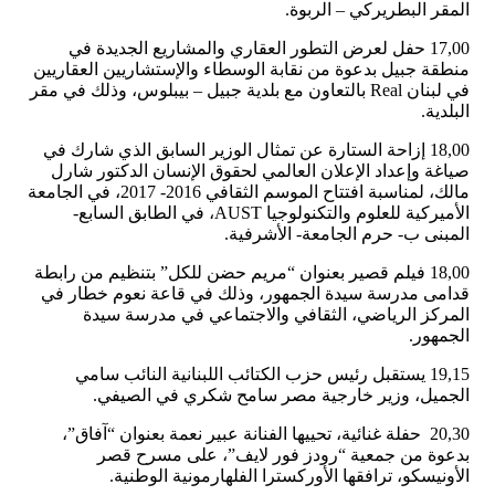
المقر البطريركي – الربوة.
17,00 حفل لعرض التطور العقاري والمشاريع الجديدة في
منطقة جبيل بدعوة من نقابة الوسطاء والإستشاريين العقاريين
في لبنان Real بالتعاون مع بلدية جبيل – بيبلوس، وذلك في مقر
البلدية.
18,00 إزاحة الستارة عن تمثال الوزير السابق الذي شارك في
صياغة وإعداد الإعلان العالمي لحقوق الإنسان الدكتور شارل
مالك، لمناسبة افتتاح الموسم الثقافي 2016- 2017، في الجامعة
الأميركية للعلوم والتكنولوجيا AUST، في الطابق السابع-
المبنى ب- حرم الجامعة- الأشرفية.
18,00 فيلم قصير بعنوان “مريم حضن للكل” بتنظيم من رابطة
قدامى مدرسة سيدة الجمهور، وذلك في قاعة نعوم خطار في
المركز الرياضي، الثقافي والاجتماعي في مدرسة سيدة
الجمهور.
19,15 يستقبل رئيس حزب الكتائب اللبنانية النائب سامي
الجميل، وزير خارجية مصر سامح شكري في الصيفي.
20,30 حفلة غنائية، تحييها الفنانة عبير نعمة بعنوان “آفاق”،
بدعوة من جمعية “رودز فور لايف”، على مسرح قصر
الأونيسكو، ترافقها الأوركسترا الفلهارمونية الوطنية.