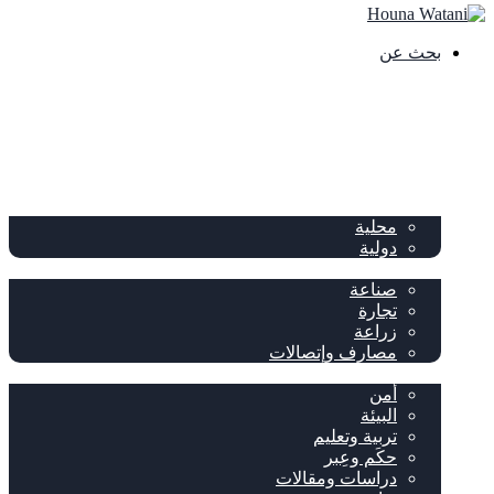
بحث عن
الصفحة الرئيسية
الصحف
سياسة
محلية
دولية
إقتصاد
صناعة
تجارة
زراعة
مصارف وإتصالات
متفرقات
أمن
البيئة
تربية وتعليم
حكَم وعِبر
دراسات ومقالات