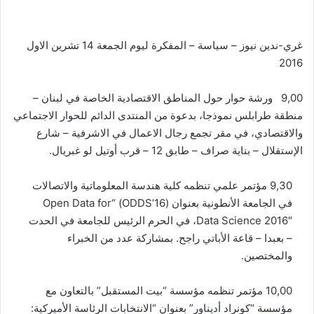
غري-ندين نيوز – سياسة – المفكرة ليوم الجمعة 14 تشرين الاول
2016
9,00 ورشة حوار حول المناطق الاقتصادية الخاصة في لبنان –
منطقة طرابلس نموذجا، بدعوة من المنتدى الدائم للحوار الاجتماعي
والاقتصادي، في مقر تجمع رجال الاعمال في الاشرفية – شارع
الإستقلال – بناية صراف – طابق 12 – قرب أوتيل لو غبريال.
9,30 مؤتمر علمي تنظمه كلية هندسة المعلوماتية والاتصالات
في الجامعة الأنطونية بعنوان (ODDS’16) “Open Data for
Data Science 2016″، في الحرم الرئيس للجامعة في الحدت
– بعبدا – قاعة الأباتي راجح. بمشاركة عدد من الخبراء
والمختصين.
10,00 مؤتمر تنظمه مؤسسة “بيت المستقبل” بالتعاون مع
مؤسسة “كونراد أديناور” بعنوان “الانتخابات الرئاسة الأميركية: