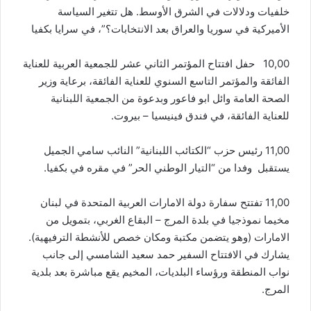
خلفيات ودلالات في الشرق الأوسط. هل تتغير السياسة
الأميركية في سوريا والعراق بعد الانتخابات؟”، في سرايا بكفيا
10,00 حفل افتتاح المؤتمر الثاني عشر للجمعية العربية للعناية
الفائقة والمؤتمر التاسع السنوي للعناية الفائقة، برعاية وزير
الصحة العامة وائل ابو فاعور وبدعوة من الجمعية اللبنانية
للعناية الفائقة، في فندق فينيسيا – بيروت.
11,00 رئيس حزب “الكتائب اللبنانية” النائب سامي الجميل
يستقبل وفدا من “التيار الوطني الحر” في مقره في بكفيا.
11,00 تفتتح سفارة دولة الامارات العربية المتحدة في لبنان
مخيما نموذجيا في بلدة المرج – البقاع الغربي، بتمويل من
الامارات (وهو يتضمن مكتبة ومكان خصص للأنشطة الترفيهية).
يشارك في الافتتاح السفير حمد سعيد الشامسي إلى جانب
نواب المنطقة ورؤساء البلديات، المخيم يقع مباشرة بعد بلدية
المرج.