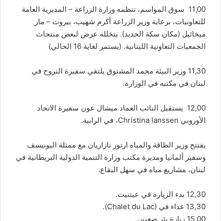
11,00 سوق المواسم، تنظمه وزارة الزراعة – المديرية العامة
للتعاونيات، برعاية وزير الزراعة أكرم شهيب، بيروت – مار
ميخائيل (مكان سكة الحديد). يتخلله عرض لبعض منتجات
الجمعيات التعاونية اللبنانية. (يستمر لغاية 16 الحالي)
11,30 وزير البيئة محمد المشنوق يلتقي سفيرة النروج في
لبنان في مكتبه في الوزارة.
12,00 يستقبل النائب العماد ميشال عون سفيرة الاتحاد
الأوروبي Christina lanssen، في الرابية.
يفتتح وزير الطاقة والمياه ارتور نازاريان مع ممثلة اليونيسف
وسفير ألمانيا ومديرة مكتب وزارة التنمية الدولية البريطانية في
لبنان، مشاريع مياه في سهل البقاع.
12,30 بدء الزيارة في عيتنيت.
13,30 غداء في (Chalet du Lac).
15,00 زيارة بئر صغبين.