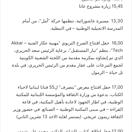
15,45 زيارة مشروع عانا
13,30 مسيرة عاشورائية، تنظمها حركة “أمل”، من أمام
المدرسة الانجيلية الوطنية – في النبطية.
16,00 حفل افتتاح الصرح التربوي “مهنية عكار الفنية – Akkar
Tech”، ينظم “تيار المستقبل”، برعاية الرئيس سعد الحريري،
الذي تم إنشاؤه بمكرمة مقدمة من اللجنة الشعبية الكويتية
لجمع التبرعات على عقار مقدم من الرئيس الحريري، في بلدة
تل حياة – الرمول.
17,00 حفل افتتاح معرض “بتصرف” ل55 فنانا لبنانيا لاحياء
الكتاب، بدعوة من وزارة الثقافة والمؤسسة اللبنانية للمكتبة
الوطنية، في اطار الجهود لاعادة تأهيل المكتبة، في قاعة
القراءة – في مبنى المكتبة الوطنية – الصنائع. في حضور وزير
الثقافة ريمون عريجي. (يستمر لغاية الاحد 13 تشرين الثاني)
17,00 حفل اطلاق كتابين للشاعر الدكتور محمد علي شمس