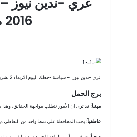
2016 مع الابراج وتوقعات جاكلين عقيقي
غري -ندين نيوز – سياسة -حظك اليوم الاربعاء 2 تشرين الثاني 2016 مع الابراج وتوقعات جاكلين عقيقي
برج الحمل
مهنياً
: قد ترى أن الأمور تتطلب مواجهة الحقائق، وهذا
عاطفياً
: يجب المحافظة على نمط واحد من التعاطي مع
صحياً
: تعرف يوماً من الراحة الجسدية بعدما قررت ترك 