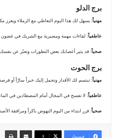
برج الدلو
مهنياً
: يسهل لك هذا اليوم التعاطي مع الزملاء ويعزز م
عاطفياً
: لقاءات مهمة ومصيرية مع الشريك في غضون أيا
صحياً
: قد يثير أعصابك بعض التطورات وتعبّر عن نفسك 
برج الحوت
مهنياً
: تبتسم لك الأقدار وتحمل إليك خبراً سارّاً أو فر
عاطفياً
: لا تفسح في المجال أمام المصطادين في الماء ا
صحياً
: قرر ابتداء من اليوم النهوض باكراً ومرافقة ال
مشاركة عبر البريد
طبا
فيسبوك
‫X