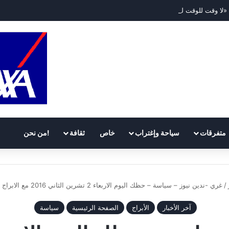
«لا وقت للوقت للأديبة مي خليل
متفرقات
سياحة وإغتراب
خاص
ثقافة
!من نحن
/
غري -ندين نيوز – سياسة – حظك اليوم الاربعاء 2 تشرين الثاني 2016 مع الابراج وتوقعات جاكلين عقيقي
آخر الأخبار
الأبراج
الصفحة الرئيسية
سياسة