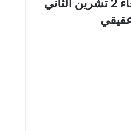
غري -ندين نيوز – سياسة – حظك اليوم الاربعاء 2 تشرين الثاني