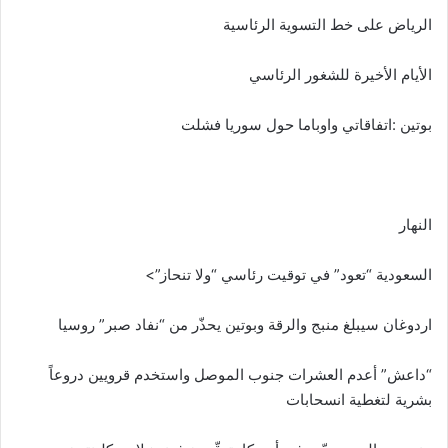
الرياض على خط التسوية الرئاسية
الأيام الأخيرة للشغور الرئاسي
بوتين :اتفاقاتي واوباما حول سوريا فشلت
النهار
السعودية “تعود” في توقيت رئاسي “ولا تنحاز”>
اردوغان سيبلغ منبج والرقة وبوتين يحذّر من “نفاد صبر” روسيا
“داعش” أعدم العشرات جنوب الموصل واستخدم قرويين دروعاً
بشرية لتغطية انسحابات