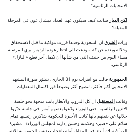
الانتخابات الرئاسية؟
لكن الديار
سالت كيف سيكون عهد العماد ميشال عون في المرحلة
المقبلة؟
ورات
الشرق
ان السعودية وحدها قررت مواكبة ما قبل الاستحقاق
وخلاله وبعده عن كثب،ودعت الى انتظارعودة الرئيس بري المرتقبة
مساء اليوم من جنيف التي من شأنها أن تكمل آخر قطع «البازل»
الرئاسي،
الجمهورية
قالت مع اقتراب يوم 31 الجاري، تتبلوَر صورة المشهد
الانتخابي أكثر فأكثر، لتصبح أكثر وضوحاً فور اكتمال المعطيات
وقالت
المستقبل
ان كل الدروب والأنظار باتت متجهة نحو جلسة
الاثنين الرئاسية، حتى الوزراء ودّعوا بعضهم أمس في جلسة عبّروا
خلالها عن يقينهم بأنها كانت الأخيرة للحكومة شاكرين رئيسها تمام
سلام على «صبره وحكمته وحسن إدارته لمجلس الوزراء» مشيرةً
إلى أنّ سلام أبدى في المقابل أمله بانتخاب رئيس للجمهورية الاثنين