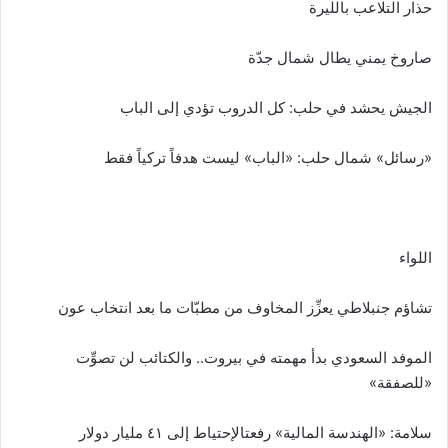
حذار التلاعب بالليرة
صاروخ يمني يطال شمال جدّة
الجيش يحشد في حلب: كل الدروب تؤدي إلى الباب
«رسائل» شمال حلب: «الباب» ليست هدفاً تركياً فقط
اللواء
تشاؤم جنبلاطي يعزِّز المخاوف من مطبّات ما بعد انتخاب عون
الموفد السعودي بدأ مهمته في بيروت.. والكتائب لن تصوِّت
«للصفقة»
سلامة: «الهندسة المالية» رفعتالإحتياط إلى ٤١ مليار دولار