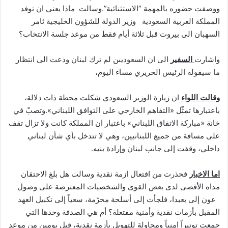
ووصفت حضوره بالمهمة “الاستثنائية”.وسالت ماذا يعني ان توفد
المملكة العربية السعودية وزير الدولة للشؤون الخليجية ثامر
السهبان الى بيروت قبل ثلاثة أيام فقط من موعد جلسة الانتخاب؟
واشارت
السفير
الى ان السعوديىن لم ترك لبنان ودعت الى انتظار
ما سيقوله الرئيس الحريري مساء اليوم،
وقالت اللواء
ان زيارة الوزير السعودي شكلت محطة ذات دلالة،
باعتبارها تمثّل «التفاهم الخارجي على التوافق اللبناني».وتصبّ في
خانة «مباركة الاتفاق اللبناني» باعتبار ان المملكة كانت ولا تزال تقف
على مسافة من جميع اللبنانيين، وهي لا تتدخل بأي شأن لبناني
داخلي، وقفت إلى جانب لبنان وإرادة بنيه.
اما الاخبار
فحذرت من افتعال ازمة نقدية وسالت هل بلغ الاحتقان
مداه الأقصى لدى بعض القوى والشخصيات المعترضة على وصول
عون إلى بعبدا، فلجأت إلى أسلحة محرّمة، سعياً إلى تكبيل العهد
المقبل بأزمات نقدية وأمنية مفتعلة؟ أم هي الصدفة وحدها التي
جمعت توتيراً امنياً ومحاولة للتهويل بأزمة نقدية، قبل يومين من موعد