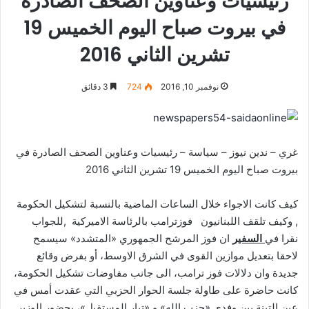
رئيسيات وعناوين الصحف الصادرة
في بيروت صباح اليوم الخميس 19
تشرين الثاني 2016
نوفمبر 10, 2016
724
3 دقائق
غري – ندين نيوز – سياسة – رئيسيات وعناوين الصحف الصادرة في
بيروت صباح اليوم الخميس 19 تشرين الثاني 2016
كيف كانت الاجواء خلال الساعات الماضية بالنسبة لتشكيل الحكومة
, وكيف تلقف اللبنانيون فوزترامب بالرئاسة الاميركية ,للجواب
نقرا في
السفير
ان فوز المرشح الجمهوري «المتشدد» سيسمح
لاحقا بتعديل موازين القوى في الشرق الاوسط، أو بفرض وقائع
جديدة وان دلالات فوز ترامب، الى جانب مفاوضات تشكيل الحكومة،
كانت حاضرة على طاولة جلسة الحوار الحزبي التي عقدت أمس في
عين التينة بين وفدي «حزب الله» و «تيار المستقبل»، بحضور الوزير