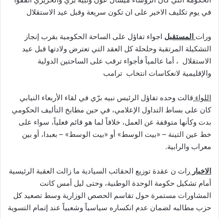
في يوم تكليف الاخير على ان تكون سريعة وقبل عيد الاستقلال
ورات
المستقبل
اجواء تفاؤل على الساحة الحكومية بقرب إنجاز
التشكيلة المرتقبة وحلحلة كل العقد التي تعترض ولادتها قبل عيد
الاستقلال ، أما عالمياً فأجواء ترقب على الساحتين الدولية
والإقليمية لانعكاسات انتخاب ترامب
اللواء
قالت وحده تفاؤل الرئيس نبيه برّي في لقاء الأربعاء النيابي
كان على بساط التداول الإعلامي، في حين مطابخ التأليف الحكومي
بدت وكأنها متوقفة عن العمل، خلافاً لما هو قائم فعلياً، سواء على
خط عين التينة – «بيت الوسط» أو «بيت الوسط» – بعبدا، أو بين
معراب والرابية.
الاخبار
رات ن عقدة توزيع الحقائب السيادية ما زالت العقبة الرئيسية
أمام تشكيل حكومة الوحدة الوطنية، وحتى ليل أمس كانت
المشاورات مستمرة حول تقاسم الحصص الوزارية وسط تصعيد كل
حزب مطالبه لضمان عدم انكساره سياسياً وشعبياً عند إتمام التسوية