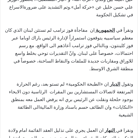
علي حسن خليل عن «حركة أمل».وتم التشديد على ضرورةالاسراع
في تشكيل الحكومة
ونقرأ في
الجمهورية
ان مفاجأة فوز ترامب لم تستثن لبنان الذي كان
معظم سياسييه يتوقعون استمراراً لإدارة الرئيس باراك اوباما عبر
فوز كلينتون، وبالتالي فوز ترامب أعادَهم الى الواقع، مع رسم
احتمالات، خصوصاً على لبنان. وانّ التقديرات توحي بخلط واسع
للاوراق ومقاربات جديدة للملفات والنقاط الساخنة، خصوصاً في
منطقة الشرق الاوسط.
وتقول
الديار
ان «الطبخة الحكومية» لم تستو بعد، رغم الحرارة
المرتفعة لاتصالات المستشارين بين المقرات الرئاسية دون الايحاء
بوجود حلحلة ونقلت عن الرئيس بري انه يرفض العمل معه بمنطق
«النكايات» وان الطائف حسم باسناد وزارة الماليةالى الطائفة
الشيعية
ونقرا في
النهار
ان العمل يجري على تذليل العقد القائمة امام ولادة
الحكومة التي كان الرؤساء ميشال عون ونبيه بري والحريري اتفقوا