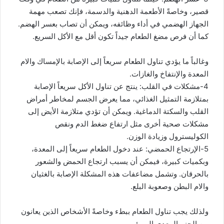
قصير، وخاصةً الأطعمة الدهنية والدسمة، فإنك تصعب مهمة
الجهاز الهضمي في أداء وظائفه، ويمكن أن تصاب بعسر الهضم.
كما أن فرص مضغ الطعام جيداً تكون أقل مع الأكل السريع.
وغالباً ما يؤدي تناول الطعام سريعاً إلى الإصابة بالإمساك والام
المعدة والإنتفاخ والغازات.
4-مشكلات في القلب: ينتج عن تناول الأكل سريعاً الإصابة
بمتلازمة التمثيل الغذائي، مما يعرض الجسم لمخاطر أمراض
القلب والسكتة الدماغية. ويمكن أن تؤدي متلازمة الأيض إلى
مشكلات صحية أخرى مثل ارتفاع ضغط الدم ونقص
الكوليسترول وزيادة الوزن.
5-الإرتجاع الحمضي: عند دخول الطعام سريعاً إلى المعدة،
وبكميات كبيرة، فيمكن أن يسبب ارتجاع الحمض والشعور
بالحرقان. وتشمل مضاعفات هذه المشكلة الإصابة بالغثيان
والام البطن وصعوبة البلع.
ولذلك يجب تناول الطعام ببطء وخاصةً الأشخاص الذين يعانون
من الجزر المعدي المريئي.