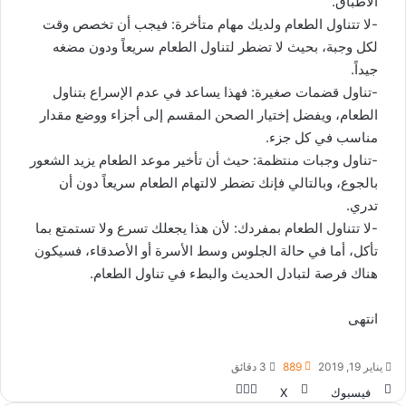
الأطباق.
-لا تتناول الطعام ولديك مهام متأخرة: فيجب أن تخصص وقت
لكل وجبة، بحيث لا تضطر لتناول الطعام سريعاً ودون مضغه
جيداً.
-تناول قضمات صغيرة: فهذا يساعد في عدم الإسراع بتناول
الطعام، ويفضل إختيار الصحن المقسم إلى أجزاء ووضع مقدار
مناسب في كل جزء.
-تناول وجبات منتظمة: حيث أن تأخير موعد الطعام يزيد الشعور
بالجوع، وبالتالي فإنك تضطر لالتهام الطعام سريعاً دون أن
تدري.
-لا تتناول الطعام بمفردك: لأن هذا يجعلك تسرع ولا تستمتع بما
تأكل، أما في حالة الجلوس وسط الأسرة أو الأصدقاء، فسيكون
هناك فرصة لتبادل الحديث والبطء في تناول الطعام.
انتهى
يناير 19, 2019
889
3 دقائق
فيسبوك
‫X
و
م
ط