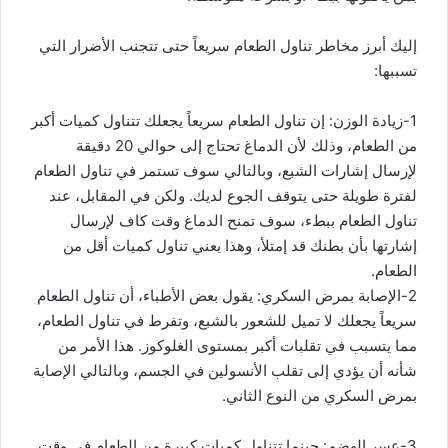
إليك أبرز مخاطر تناول الطعام سريعاً حتى تتجنب الأضرار التي
تسببها:
1-زيادة الوزن: إن تناول الطعام سريعاً يجعلك تتناول كميات أكبر
من الطعام، وذلك لأن الدماغ تحتاج إلى حوالي 20 دقيقة
لإرسال إشارات الشبع، وبالتالي سوف تستمر في تناول الطعام
لفترة طويلة حتى يتوقف الجوع لديك. ولكن في المقابل، عند
تناول الطعام ببطء، سوف تمنح الدماغ وقت كاف لإرسال
إشارتها بأن بطنك قد إمتلأ، وهذا يعني تناول كميات أقل من
الطعام.
2-الإصابة بمرض السكري: يقول بعض الأطباء، أن تناول الطعام
سريعاً يجعلك لا تميل للشعور بالشبع، وتفرط في تناول الطعام،
مما يتسبب في تقلبات أكبر بمستوى الغلوكوز. هذا الأمر من
شأنه أن يؤدي إلى تقلب الأنسولين في الجسم، وبالتالي الإصابة
بمرض السكري من النوع الثاني.
3-عسر الهضم: حينما تتناول كميات كبيرة من الطعام في وقت