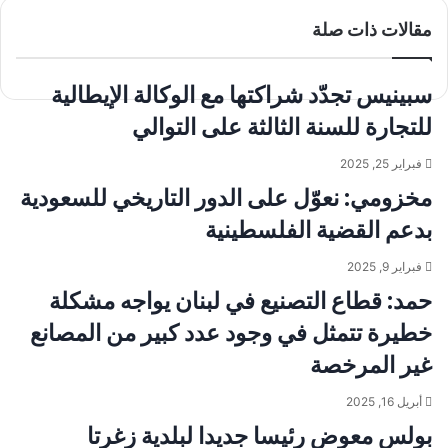
ا
ب
ش
مقالات ذات صلة
ت
ا
ا
ر
ع
س
ا
ك
ة
سبينيس تجدّد شراكتها مع الوكالة الإيطالية
ة
ب
ع
للتجارة للسنة الثالثة على التوالي
ب
ر
فبراير 25, 2025
ا
مخزومي: نعوّل على الدور التاريخي للسعودية
ل
ب
بدعم القضية الفلسطينية
ر
ي
فبراير 9, 2025
د
حمد: قطاع التصنيع في لبنان يواجه مشكلة
خطيرة تتمثل في وجود عدد كبير من المصانع
غير المرخصة
أبريل 16, 2025
بولس معوض رئيسا جديدا لبلدية زغرتا