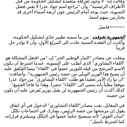
وقالت إنه” لا وجود لعرقلة متعمدة لتشكيل الحكومة من قبل
الأطراف الرئيسية”. وأن “تراجع اسم جواد عدرا لا يعني فشل
التسوية، حيث يوجد أمام الرئيس عون أربعة أسماء أخرى قد
يختارمن بينهم اسما,
======فاصل
الجمهورية تخوفت
: من ما سمته تطيير جدّي لتشكيل الحكومة،
وأكدت أن العقدة السنية عادت الى المربّع الأول، وأن لا بوادر حل
قريباً
ونقلت عن مصادر “التيار الوطني الحر” إن “من افتعل المشكلة هو
“اللقاء التشاوري” الذي انقلب على التسوية، عندما اشترط أن يكون
الاسم المرشح من قبله للتوزير عضواً في “اللقاء” بينما المُتّفق عليه
أن يصبح هذا الوزير السنّي من حصة رئيس الجمهورية”، وأضافت:
“ان ما زاد الأمر تعقيداً هو طلب “اللقاء التشاوري” من جواد عدرا
موقفاً معلناً بأنه ينتمي الى “اللقاء” حصراً، وهذا ما فاجأ الجميع”
كذلك أكدت أن رئيس الجمهورية لن يقبل بوزير يُفرض عليه أن يكون
من حصته.
في المقابل، نفت مصادر”اللقاء التشاوري” الدخول في أي اتفاق
يقول إن مرشحها من حصة الرئيس، يشارك في اجتماعات تكتّل
“لبنان القوي” لأنه سيصبح حكماً عضواً في التكتّل وسيلتزم قراراته،
كما اشترط باسيل”.