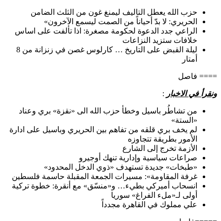
حزب الله يعطل التاليف ليمنغ غون من الثلث الضامن
الحريري: لا بدّ أحياناً من الصمت ليسمع الآخرون»
الراعي جدد الدعوة لحكومة مصغرة: اذا تألفت على اساس
خلافات ستزيد النزاعات
ليلة القبض على التاريخ … كارلوس غصن في زنزانة من 8
أمتار
==== فاصل
ونقرأ في الاخبار
:
من تشاطُر باسيل وخطأ حزب الله الى «نقزة» بري وعناد
«الستة»
لم يخف بري قلقه من تفاهم بين الحريري وباسيل على ادارة
الأمور بطريقة تتجاوزه
الأزمة تخرج إلى الشارع
صراعات سياسية وإدارية تنهك أوجيرو
«طبخات» جديدة تستهدف «ذوي الدخل المحدود»
غرفة المقاومة»: مسيرات الجمعة المقبلة حاسمة فلسطين
انسحاب أميركي بطيء… و«منسّق» مع أنقرة: خطوة تركية
أولى لـ«ملء الفراغ» سوريا
علي مملوك في القاهرة مجدداً