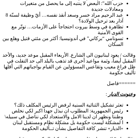
حزب الله”: البعض لا ينتبه إلى ما يحصل من متغيرات
ومعادلات جديدة
عبد الرحيم مراد خسر وسعد أنقذ نفسه… أيّ وظيفة لسنّة 8
آذار بعد ترحيل الولادة؟
تظاهرة في وسط بيروت احتجاجاً على الأزمات… توتّر مع
القوى الأمنية
تسونامي “بركاني” في أندونيسيا: أكثر من مئتي قتيل وهلع بين
السكان
وقالت / يعود لبنانيون الى الشارع. الأربعاء المقبل موعد جديد، والأحد
المقبل أيضاً، وثمة مواعيد أخرى قد تذهب بالبلد الى حد التفلت في
ظل فراغ معيب وتقاعس المسؤولين عن القيام بواجباتهم التي أقلها
تأليف حكومة
======فاصل
وعنونت الديار
:
تعثر تشكيل الثنائية السنية لرفض الرئيس المكلف ذلك؟
رئيس الجمهورية: المطلوب ان نبذل جهدا اكبر لكي نخلص
وطننا ونظهر ان لدينا الامل والاستعداد لكي نناضل في سبيله\
ا لمشكلة ليست حكومة بل مشكلة نظام ومستقبل لبنان
«الديار» تنشر كافة التفاصيل بشأن تــأليف الحكومة