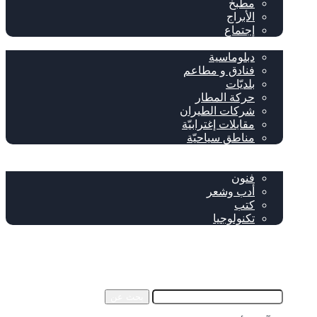
مطبخ
الأبراج
إجتماع
سياحة وإغتراب
دبلوماسية
فنادق و مطاعم
بلديّات
حركة المطار
شركات الطيران
مقابلات إغترابيّة
مناطق سياحيّة
خاص
ثقافة
فنون
أدب وشعر
كتب
تكنولوجيا
!من نحن
فيسبوك
‫YouTube
إضافة عمود جانبي
بحث عن