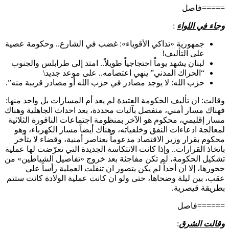
=====فاصل
وجاء في اللواء
:
جمهورية «تذاكي الأقوياء»: غضب في الشارع.. وحكومة عصية
على التأليف!
لبنان يشهد يوماً احتجاجياً طويلاً.. امتد إلى طرابلس والجنوب
“الحراك المدني” ينهي اعتصامه.. على موعد جديد\
حزب الله: لا يوجد مصادر في حزب الله أو مصادر قريبة منه”.
وقالت: ان تأليف الحكومة العتيدة لم يعد أم المسارات بل واحد منها:
فهناك مسار أمني، منفصل بآليات محددة، بعد احداث الجاهلية وهناك
مسار إقليمي، محكوم هو الآخر بمنظومة اجتماعات الناقورة الثلاثية
لمعالجة ادعاءات النفق وخلفياته، وهناك أيضاً مسار الكهرباء، وهو
محكوم بقرار وزير الاقتصاد مدعوماً بعناصر أمنية، وقضاء لا يتأخر
باتخاذ القرارات.. وإذا كانت الانتكاسة الجديدة التي تعرّضت لها عملية
تشكيل الحكومة، لم تكن مفاجئة بعد خروج «تفاصيل الشياطين» من
جحورها، إلا ان أحداً لم يكن يتصور ان تنفلت العملية رأساً على
عقب، بين ليلة وضحاها، حتى ولو ان كانت عملية الولادة كانت ستتم
بطريقة قيصرية.
======فاصل
وقالت الشرق
: