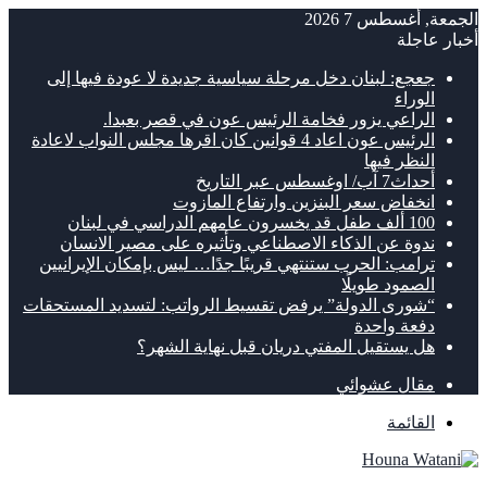
الجمعة, أغسطس 7 2026
أخبار عاجلة
جعجع: لبنان دخل مرحلة سياسية جديدة لا عودة فيها إلى
الوراء
الراعي يزور فخامة الرئيس عون في قصر بعبدا.
الرئيس عون اعاد 4 قوانين كان اقرها مجلس النواب لاعادة
النظر فيها
أحداث7 آب/ اوغسطس عبر التاريخ
انخفاض سعر البنزين وارتفاع المازوت
100 ألف طفل قد يخسرون عامهم الدراسي في لبنان
ندوة عن الذكاء الاصطناعي وتأثيره على مصير الانسان
ترامب: الحرب ستنتهي قريبًا جدًا… ليس بإمكان الإيرانيين
الصمود طويلًا
“شورى الدولة” يرفض تقسيط الرواتب: لتسديد المستحقات
دفعة واحدة
هل يستقيل المفتي دريان قبل نهاية الشهر؟
مقال عشوائي
القائمة