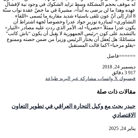
له موقف بحجم المشكلة وسط تزايد الشكوك في وجود نية لإفشال
عهده وهذا ما لن يرضى به أبداً»، مشيرةً في ما خصّ عقدة نواب سنّة
8 آذار إلى أنّ عون تلقى باستياء شديد مقاربة ما يُسمى «اللقاء
التشاوري» لمبادرة توزير جواد عدرا وخصوصاً لجهة اشتراط أن
يكون عدرا ممثلاً «حصرياً» له، الأمر الذي ردت عليه مصادر «التيار»
بالتشديد على كون «رئيس الجمهورية لا يقبل أن يكون “باش كاتب”
متسائلةً: هل يُعقل أن يختار الرئيس وزيراً من ضمن حصته وممنوع
«يقلو مرحبا»؟كما قالت المستقبل
======فاصل
ديسمبر 24, 2018
917
3 دقائق
فيسبوك
‫X
واتساب
مشاركة عبر البريد
طباعة
مقالات ذات صلة
حيدر بحث مع وكيل التجارة العراقي في تطوير التعاون
الاقتصادي
يناير 24, 2025