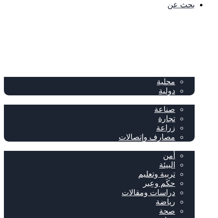
بحث عن
الصفحة الرئيسية
الصحف
سياسة
محلية
دولية
إقتصاد
صناعة
تجارة
زراعة
مصارف وإتصالات
متفرقات
أمن
البيئة
تربية وتعليم
حكَم وعِبر
دراسات ومقالات
رياضة
صحة