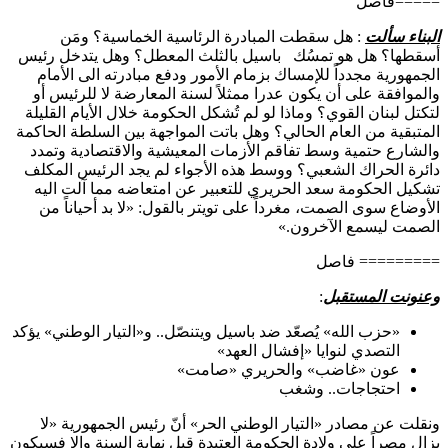
=====فاصل
البناء سألت
: هل سقطت المبادرة الرئاسية الخماسية؟ ومَن
أسقطها؟ هل هو تمسُك باسيل بالثلث المعطل؟ وهل يتدخل رئيس
الجمهورية مجدداً للإمساك بزمام الأمور ودفع مبادرته الى الأمام
والموافقة على أن يكون عدرا ممثلاً لسنة المعارضة لا للرئيس أو
لتكتل لبنان القوي؟ وماذا لو لم تُشكل الحكومة خلال الأيام القليلة
المتبقية من العام الحالي؟ وهل باتت المواجهة بين السلطة الحاكمة
والشارع حتمية وسط تفاقم الأزمات المعيشية والاقتصادية وتمدد
دائرة الحراك الشعبي؟ ووسط هذه الأجواء لم يجد الرئيس المكلف
تشكيل الحكومة سعد الحريري للتعبير عن امتعاضه مما آلت اليه
الأوضاع سوى الصمت، مغرداً على تويتر بالقول: «لا بد أحياناً من
الصمت ليسمع الآخرون.»
========= فاصل
وعنونت المستقبل
:
«حزب الله» يُصعّد ضد باسيل ويتنصّل.. و«التيار الوطني» يؤكد
التصدي لنوايا «إفشال العهد»
عون «غاضب» والحريري «صامت»
احتجاجات.. وشغب
ونقلت عن مصادر «التيار الوطني الحر» أنّ رئيس الجمهورية «لا
يزال مصراً على ولادة الحكومة العتيدة قبل نهاية السنة وإلا فسيكون