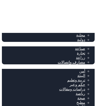
الصفحة الرئيسية
الصحف
سياسة
محلية
دولية
إقتصاد
صناعة
تجارة
زراعة
مصارف وإتصالات
متفرقات
أمن
البيئة
تربية وتعليم
حكَم وعِبر
دراسات ومقالات
رياضة
صحة
مطبخ