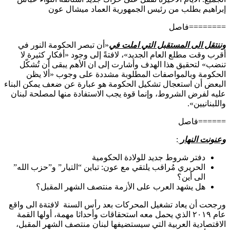
إبراهيم بطلب من رئيس الجمهورية العماد ميشال عون
========فاصل
وننتقل الى المستقبل التي املت في
«أن تبصر الحكومة النور في
أقرب وقت مطلع العام الجديد»، لافتةً إلى وجود «أفكار كثيرة لا
تنضب» لتحقيق هذا الهدف وأشارت إلى ان الأهم يبقى أن تُشكّل
الحكومة وبالمواصفات المطلوبة مشددة على وجوب «ألا يظن
البعض أن استعجال تشكيل الحكومة هو عبارة عن ضعف يمكن البناء
عليه لفرض الشروط، وإنما قوة يجب الاستفادة منها لمصلحة لبنان
واللبنانيين».
======فاصل
وعنونت النهار
:
دفتر شروط جديد للولادة الحكومية
الحريري مُراقب يلتقي مع عون: تباين “التيار” و”حزب الله”
الى أين؟
هل يشهد العرب على الأزمة منتصف الشهر المقبل؟
ورجحت أن يعاد تشغيل المحركات بعد رأس السنة لافتةة الى واقع
عام ٢٠١٩ الذي يحمل معه استحقاقات وأحداثا مهمة، أولها القمة
الاقتصادية العربية التي سيستضيفها لبنان منتصف الشهر المقبل،