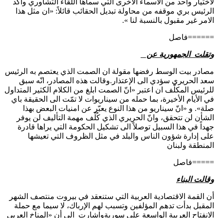
لاختيار واحد من الاسماء الاخرى التي سماها اللقاء التشاوري واكد
الرئيس بري موقفه من محاولة تبديل الحقائب قائلاً: «ان مثل هذا
الامر غير مقبول بالنسبة لنا ».
======فاصل
وتقلت الجمهورية عن
مصادر بيت الوسط رفضها مقولة ان الصمت الذي يعتصم به الرئيس
سعد الحريري سؤدي الى الإعتذار.وقالت هذه المصادر، انّه سبق
للرئيس المكلّف ان اعتبر «انّ الصمت ابلغ من الكلام الكثير المتداول
في الأيام الأخيرة، بما حمله من سيناريوات لا تمّت الى الحقيقة باي
صلة». و «انّ سيناريو من هذا النوع يعبّر عن امنيات البعض بهذا
الشأن لن تتحقق، وانّ الحريري الذي كُلّف مهمة التأليف لن يوفر
جهداً في هذا السبيل توصلاً الى تشكيل الحكومة التي يراها قادرة
على إدارة شؤون الناس والبلد في مثل الظروف التي تعيشها
المنطقة ولبنان
=====فاصل
وقالت البناء
أن القمة الاقتصادية العربية التي ستنعقد في بيروت منتصف الشهر
المقبل بدأت تدهم المؤلفين وتسبب لهم الإرباك، لا سيما مع حملة
الانفتاح العربية الواسعة على سوريةواشارت الى أن «المناخ العربي