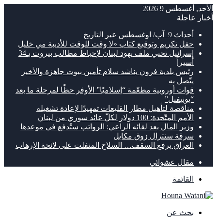
الأحد, أغسطس 9 2026
أخبار عاجلة
أحداث 9 آب/ اوغسطس عبر التاريخ
حفل تكريم وتوقيع كتاب «لا وقت للوقت للأديبة مي خليل
إسرائيل تحيي ملف يهود لبنان لإحباط مطالب بيروت بـ34
أسيراً
رئيس بلدية فرون يناشد سلام تأمين بيوت جاهزة والأخير
يتّصل به
قوات أوروبية مطعّمة “إسلاميًا” الأوفر حظًا لمرحلة ما بعد
“يونيفيل”
مناقصة لتأهيل مطار القليعات تمهيدًا لإعادة تشغيله
الأمم المتّحدة: 100 دولار لكلّ عائد سوري من لبنان
وزير المال بعد لقائه الراعي: الرواتب ستُدفع في موعدها
سرقة سنترال زوق مكايل
العراق يرفع السقف… السلاح المنفلت على لائحة الإرهاب
مقال عشوائي
القائمة
بحث عن