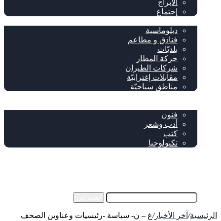
الأبراج
إجتماع
سياحة وإغتراب
دبلوماسية
فنادق و مطاعم
بلديّات
حركة المطار
شركات الطيران
مقابلات إغترابيّة
مناطق سياحيّة
خاص
ثقافة
فنون
أدب وشعر
كتب
تكنولوجيا
!من نحن
فيسبوك
‫YouTube
إضافة عمود جانبي
بحث عن
الرئيسية
/
آخر الأخبار
/
غ – ن- سياسة -رئيسيات وعناوين الصحف