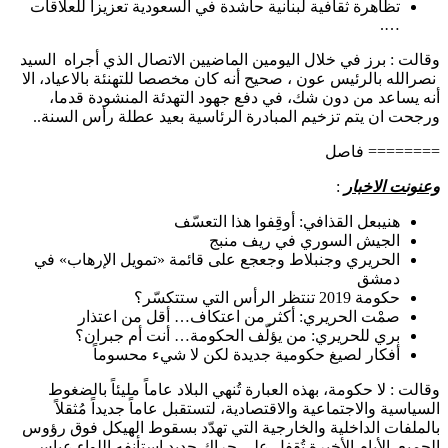
تظاهرة ثقافية لبنانية حاشدة في السعودية تعزيزا للعلاقات
….
وقالت : برز في خلال اليومين الماضيين الاتصال الذي أجراه السيد
نصرالله بالرئيس عون ، صحيح أنه كان مخصصا للتهنئة بالاعياد، الا
أنه يساعد من دون شك، في دفع جهود التهدئة المنشودة قدما،
ورجحت ان يتم تزخيم المبادرة الرئاسية بعيد عطلة رأس السنة..
======== فاصل
وعنونت الاخبار
:
هنيبعل القذافي: أوقِفوا هذا التعسّف
‫الجيش السوري في ريف منبج
‫الحريري وجنبلاط وجعجع على قائمة «تمويل الإرهاب» في
دمشق
‫حكومة 2019 تنتظر الرأس التي ستتكسّر؟
صمْت الحريري: أكثر من اعتكاف… أقل من اعتذار
بري للحريري: من يؤلّف الحكومة… أنت أم جبران؟
أفكار لصيغ حكومية جديدة لكن لا شيء محسوماً
وقالت : لا حكومة، بهذه العبارة تُنهي البلاد عاماً مليئاً بالضغوط
السياسية والاجتماعية والاقتصادية، لتستقبل عاماً جديداً مُثقلاً
بالملفات الداخلية والخارجية التي تهدّد بسقوط الهيكل فوق رؤوس
الجميع. الأيام الأخيرة تُقفل على حراك جديد استأنفه اللواء عباس