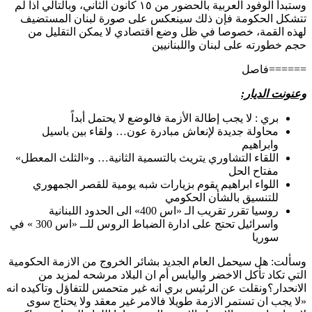
وستبدأ الوفود العربية بالحضور من ١٥ كانون الثاني، وبالتالي اذا لم
تتشكل الحكومة فإن ذلك سينعكس على صورة لبنان المستضيف
لهذه القمة، خصوصا في ظل وضع اقتصادي لا يمكن التقليل من
حجم خطورته على لبنان واللبنانيين
======فاصل
وعنونت الديار:
بري : لا يجب إطالة الأزمة فالوضع لا يحتمل أبداً
محاولة جديدة لإنعاش مبادرة عون… ولقاء بين باسيل
وابراهيم
اللقاء التشاوري يتريث بالتسمية الثانية… و«الثلث المعطل»
مفتاح الحل
اللواء ابراهيم يقوم بزيارات شبه يومية للقصر الجمهوري
للتنسيق بالشأن الحكومي
روسيا تقرر تقريب الـ «اس 400» الى الحدود اللبنانية
واسرائيل تحتج على ادارة الضباط الروس للــ «اس 300 » في
سوريا
وسألت: هل سيحمل العام الجديد بشائر الخروج من الازمة الحكومية
التي تكاد تأكل الاخضر واليابس أم ان البلاد مرشحه لمزيد من
الانحدار؟ونقلت عن الرئيس بري انه غير متحمس للتفاؤل وتاكيده انه
«لا يجب ان تستمر الازمة طويلا فالامر غير معقد ولا يحتاج سوى