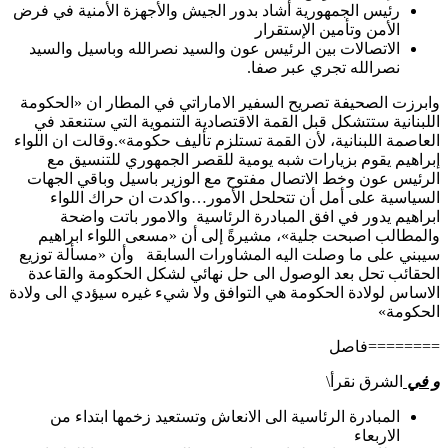
رئيس الجمهورية أشاد بدور الجيش والأجهزة الأمنية في فرض
الأمن وتأمين الإستقرار
الاتصالات بين الرئيس عون والسيد نصرالله وباسيل والسيد
نصرالله تجري عبر صفا.
وابرزت الصحيفة تصريح السفير الاماراتي في المطار ان «الحكومة
اللبنانية ستتشكل قبل القمة الاقتصادية التنموية التي ستنعقد في
العاصمة اللبنانية، لأن القمة تستلزم تأليف حكومة».وقالت ان اللواء
إبراهيم يقوم بزيارات شبه يومية للقصر الجمهوري للتنسيق مع
الرئيس عون وخط الاتصال مفتوح مع الوزير باسيل وباقي الجهات
السياسية على أمل أن تتحلحل الأمور…واكدت ان حراك اللواء
ابراهيم يدور في افق المبادرة الرئاسية والامور باتت واضحة
والمطالب اصبحت جلية»، مشيرةً إلى أن «مسعى اللواء ابراهيم
سيبني على ما وصلت اليه المشاورات السابقة وأن «مسألة توزيع
الحقائب تحل بعد الوصول الى حل نهائي لشكل الحكومة والقاعدة
الاساس لولادة الحكومة هي التوافق ولا شيء غيره سيؤدي الى ولادة
الحكومة»
========فاصل
و في
الشرق نقرأ\
المبادرة الرئاسية الى الانعاش وتستعيد زخمها ابتداء من
الاربعاء