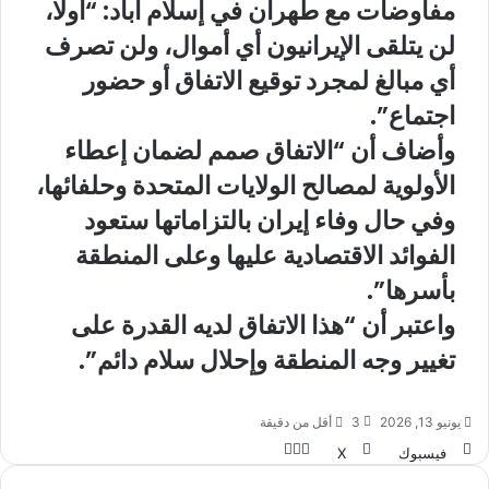
مفاوضات مع طهران في إسلام آباد: “أولا،
لن يتلقى الإيرانيون أي أموال، ولن تصرف
أي مبالغ لمجرد توقيع الاتفاق أو حضور
اجتماع”.
وأضاف أن “الاتفاق صمم لضمان إعطاء
الأولوية لمصالح الولايات المتحدة وحلفائها،
وفي حال وفاء إيران بالتزاماتها ستعود
الفوائد الاقتصادية عليها وعلى المنطقة
بأسرها”.
واعتبر أن “هذا الاتفاق لديه القدرة على
تغيير وجه المنطقة وإحلال سلام دائم”.
يونيو 13, 2026
3
أقل من دقيقة
طباعة
واتساب
مشاركة
فيسبوك
‫X
عبر