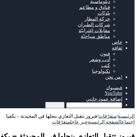
دبلوماسية
فنادق و مطاعم
بلديّات
حركة المطار
شركات الطيران
مقابلات إغترابيّة
مناطق سياحيّة
خاص
ثقافة
فنون
أدب وشعر
كتب
تكنولوجيا
!من نحن
فيسبوك
‫YouTube
إضافة عمود جانبي
بحث عن
الرئيسية
/
متفرّقات
/
فيروز تتقبل التعازي بنجلها في المحيدثة – بكفيا
إجتماع
الصفحة الرئيسية
خبر عاجل
متفرّقات
فيروز تتقبل التعازي بنجلها في المحيدثة – بكفي