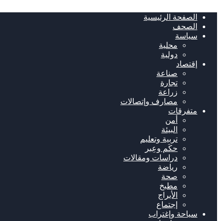
الصفحة الرئيسية
الصحف
سياسة
محلية
دولية
إقتصاد
صناعة
تجارة
زراعة
مصارف وإتصالات
متفرقات
أمن
البيئة
تربية وتعليم
حكَم وعِبر
دراسات ومقالات
رياضة
صحة
مطبخ
الأبراج
إجتماع
سياحة وإغتراب