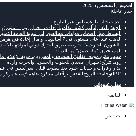
الخميس, أغسطس 6 2026
أخبار عاجلة
أحداث 6 آب/ اوغسطس عبر التاريخ
الجيش الاسرائيلي يكشف تفاصيل حادث مجدل زون….متى زُرِع
البساط يحيل أصحاب مولدات مخالفين إلى النيابة العامة التمييز
الذهب عند أعلى مستوى في 7 أسابيع… وآمال إعادة فتح هرمز تعزز الصعود
“الشؤون الخارجية”: خارطة طريق لتحرك دولي لمواجهة الاعتداء
المسيحيون “ينقرضون” من الدولة
حبيب يثمّن موقف نقابتيّ الصحافة والمحررين: حرية الإعلام أما
روما تترنّح: شهران صعبان للجنوب والجيش.. والحرب واردة
انذار وغارات واصابات جنوبا بعد سقوط قتلى اسرائيليين في عبو
(IPT)وجامعة الروح القدس توقّعان مذكرة تفاهم لإنشاء مركز متطور للتنقل الكهربائي
مقال عشوائي
القائمة
بحث عن