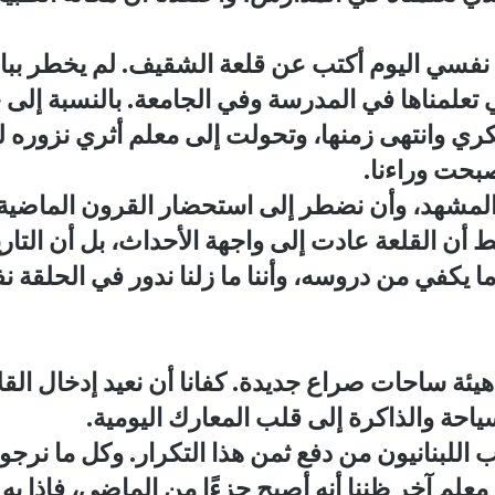
 نفسي اليوم أكتب عن قلعة الشقيف. لم يخطر ببالي
 تعلمناها في المدرسة وفي الجامعة. بالنسبة إلى
ي وانتهى زمنها، وتحولت إلى معلم أثري نزوره لنت
صبحت وراءنا.
 المشهد، وأن نضطر إلى استحضار القرون الماضية
أن القلعة عادت إلى واجهة الأحداث، بل أن التاري
م ما يكفي من دروسه، وأننا ما زلنا ندور في الحلقة ن
ى هيئة ساحات صراع جديدة. كفانا أن نعيد إدخال القل
حة والذاكرة إلى قلب المعارك اليومية.
للبنانيون من دفع ثمن هذا التكرار. وكل ما نرجوه ال
معلم آخر ظننا أنه أصبح جزءًا من الماضي، فإذا ب