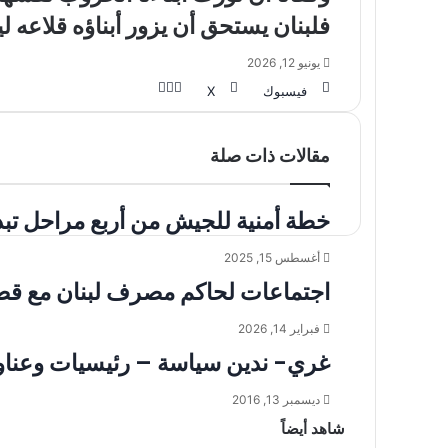
فلبنان يستحق أن يزور أبناؤه قلاعه لي
يونيو 12, 2026
طباعة
واتساب
مشاركة
فيسبوك
‫X
عبر
البريد
مقالات ذات صلة
خطة أمنية للجيش من أربع مراحل تبد
أغسطس 15, 2025
اجتماعات لحاكم مصرف لبنان مع قض
فبراير 14, 2026
غري- ندين سياسة – رئيسيات وعناوين الصحف ا
ديسمبر 13, 2016
شاهد أيضاً