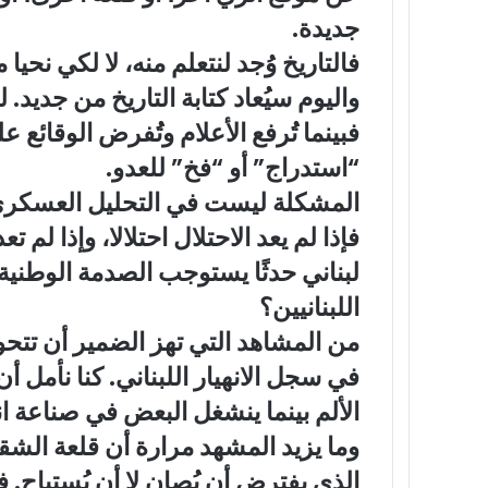
جديدة.
فالتاريخ وُجد لنتعلم منه، لا لكي نحيا
واليوم سيُعاد كتابة التاريخ من جديد
فبينما تُرفع الأعلام وتُفرض الوقائع 
“استدراج” أو “فخ” للعدو.
المشكلة ليست في التحليل العسكري. 
فإذا لم يعد الاحتلال احتلالا، وإذا 
لبناني حدثًا يستوجب الصدمة الوطنية
اللبنانيين؟
من المشاهد التي تهز الضمير أن تتحول
في سجل الانهيار اللبناني. كنا نأمل أ
الألم بينما ينشغل البعض في صناعة ا
وما يزيد المشهد مرارة أن قلعة الش
الذي يفترض أن يُصان لا أن يُستباح. 