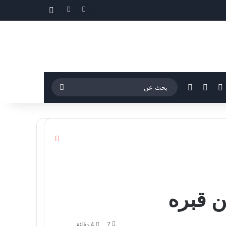
مقال عشوائي
فيسبوك
‫YouTube
إضافة عمود جانبي
بحث
عن
إغلاق
ن قبره
7
4 دقائق