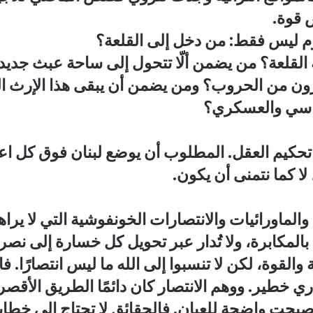
 قوة.
وم ليس فقط: من دخل إلى القلعة؟
لعة؟ من يضمن ألّا تتحول إلى ساحة عبث جديدة؟ من 
 من الحروب؟ ومن يضمن أن يبقى هذا الإرث التاري
ياسي والعسكري؟
كيم العقل. المطلوب أن يوضع لبنان فوق كل اعتب
لا كما نتمنى أن يكون.
لماورائيات والانتصارات الخونفوشية التي لا يراها 
ى بالمكابرة، ولا تُدار عبر تحويل كل خسارة إلى نص
والقوة، لكن لا تنسبوا إلى الله ما ليس انتصارًا. فال
ي خطير. ووهم الانتصار كان دائمًا الطريق الأقصر
ائج أصبحت واضحة للعيان. فالحقائق لا تحتاج إلى خ