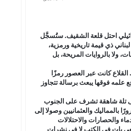
31 أيار 2026، فيقرأ أن الجيش الإسرائيلي احتل قلعة الشقيف. ستُسجَّل
لبناني ذي قيمة تاريخية ورمزية،
ت، ولا بالروايات المريحة، بل
لقلاع كانت عبر العصور رمزًا
 علمه فوقها يبعث برسالة تتجاوز
لى تلة شاهقة تشرف على الجنوب
رًا بالمماليك والعثمانيين وصولا إلى
اء والحصارات والاحتلالات
بيعي بات في الكتب لا في نشرات