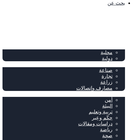
بحث عن
الصفحة الرئيسية
الصحف
سياسة
محلية
دولية
إقتصاد
صناعة
تجارة
زراعة
مصارف وإتصالات
متفرقات
أمن
البيئة
تربية وتعليم
حكَم وعِبر
دراسات ومقالات
رياضة
صحة