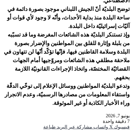
الاصطناعي.
توضح البلديّة أنّ الجيش اللبناني موجود بصورة دائمة في
ساحة البلدة منذ بداية الأحداث، وأنّه لا وجود لأي قوات أو
آليّات إسرائيليّة داخل البلدة.
وإذ تستنكر البلديّة هذه الشائعات المغرضة وما قد تسبّبه
من بلبلة وإثارة للقلق بين المواطنين والإضرار بصورة
البلدة وسلامة القاطنين فيها، فإنّها تؤكّد أنّها لن تتهاون في
ملاحقة مطلقي هذه الشائعات ومروّجيها أمام الجهات
القضائيّة المختصّة، واتخاذ الإجراءات القانونيّة اللازمة
بحقهم.
وتدعو البلديّة المواطنين ووسائل الإعلام إلى توخّي الدقّة
واستقاء المعلومات من مصادرها الرسميّة، وعدم الانجرار
وراء الأخبار الكاذبة أو غير الموثوقة.
يونيو 7, 2026
7
دقيقة واحدة
فيسبوك
‫X
واتساب
مشاركة عبر البريد
طباعة