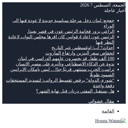
الجمعة, أغسطس 7 2026
أخبار عاجلة
جعجع: لبنان دخل مرحلة سياسية جديدة لا عودة فيها إلى
الوراء
الراعي يزور فخامة الرئيس عون في قصر بعبدا.
الرئيس عون اعاد 4 قوانين كان اقرها مجلس النواب لاعادة
النظر فيها
أحداث7 آب/ اوغسطس عبر التاريخ
انخفاض سعر البنزين وارتفاع المازوت
100 ألف طفل قد يخسرون عامهم الدراسي في لبنان
ندوة عن الذكاء الاصطناعي وتأثيره على مصير الانسان
ترامب: الحرب ستنتهي قريبًا جدًا… ليس بإمكان الإيرانيين
الصمود طويلًا
“شورى الدولة” يرفض تقسيط الرواتب: لتسديد المستحقات
دفعة واحدة
هل يستقيل المفتي دريان قبل نهاية الشهر؟
مقال عشوائي
القائمة