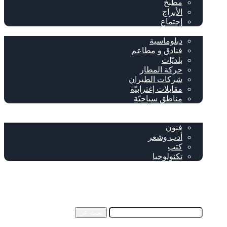
مطبخ
الأبراج
إجتماع
سياحة وإغتراب
دبلوماسية
فنادق و مطاعم
بلديّات
حركة المطار
شركات الطيران
مقابلات إغترابيّة
مناطق سياحيّة
خاص
ثقافة
فنون
أدب وشعر
كتب
تكنولوجيا
!من نحن
فيسبوك
‫YouTube
إضافة عمود جانبي
بحث عن