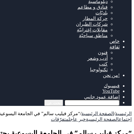
دبلوماسية
فنادق و مطاعم
بلديّات
حركة المطار
شركات الطيران
مقابلات إغترابيّة
مناطق سياحيّة
خاص
ثقافة
فنون
أدب وشعر
كتب
تكنولوجيا
!من نحن
فيسبوك
‫YouTube
إضافة عمود جانبي
بحث عن
الرئيسية
/
الصفحة الرئيسية
/
“مركز فيليب سالم” في الجامعة اليسوع
إجتماع
الصفحة الرئيسية
خبر عاجل
متفرّقات
“مركز فيليب سالم” في الجامعة اليسوعية ي