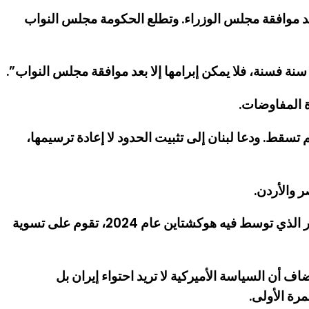
بعد موافقة مجلس الوزراء. وتطلع الحكومة مجلس النواب
نة فسنة، فلا يمكن إبرامها إلا بعد موافقة مجلس النواب”.
ة المفاوضات.
م تسقط. ودعا لبنان إلى تثبيت الحدود لا إعادة ترسيمها،
 والأردن.
من جهته، رأى الدكتور سامي نادر أن كل أطر التسوية اللبنانية منذ عام 2006، من القرار 1701 إلى اتفاق وقف إطلاق النار الذي توسط فيه هوكشتاين عام 2024، تقوم على تسوية
اف أن السياسة الأميركية لا تريد احتواء إيران بل
رة الأولى.