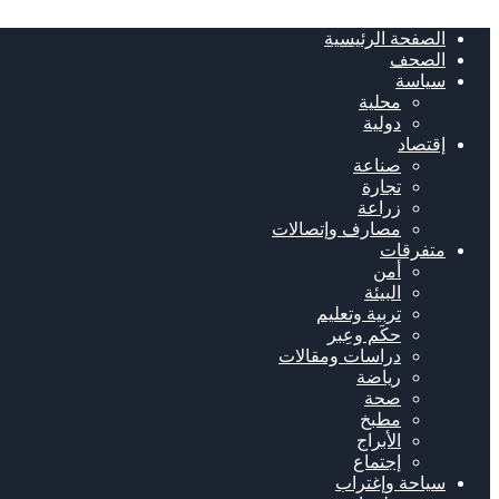
الصفحة الرئيسية
الصحف
سياسة
محلية
دولية
إقتصاد
صناعة
تجارة
زراعة
مصارف وإتصالات
متفرقات
أمن
البيئة
تربية وتعليم
حكَم وعِبر
دراسات ومقالات
رياضة
صحة
مطبخ
الأبراج
إجتماع
سياحة وإغتراب