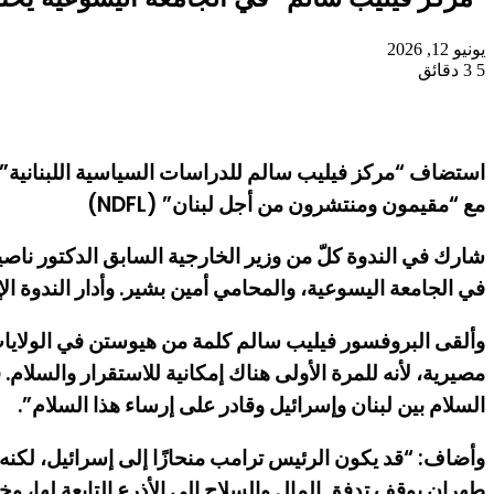
يونيو 12, 2026
5
3 دقائق
استضاف “مركز فيليب سالم للدراسات السياسية اللبنانية”
مع “مقيمون ومنتشرون من أجل لبنان” (NDFL)
شارك في الندوة كلّ من وزير الخارجية السابق الدكتور نا
في الجامعة اليسوعية، والمحامي أمين بشير. وأدار الندوة ا
وألقى البروفسور فيليب سالم كلمة من هيوستن في الولايا
مصيرية، لأنه للمرة الأولى هناك إمكانية للاستقرار والسلام
السلام بين لبنان وإسرائيل وقادر على إرساء هذا السلام”.
وأضاف: “قد يكون الرئيس ترامب منحازًا إلى إسرائيل، لكنه ق
طهران بوقف تدفق المال والسلاح إلى الأذرع التابعة لها، وخ