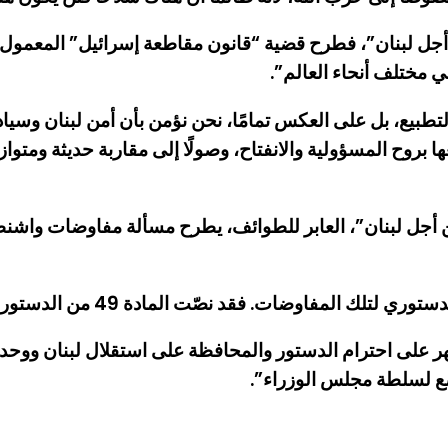
بنان”، فطرح قضية “قانون مقاطعة إسرائيل” المعمول به حال
ي مختلف أنحاء العالم”.
بيع، بل على العكس تمامًا، نحن نؤمن بأن أمن لبنان وسيادته
ا بروح المسؤولية والانفتاح، وصولًا إلى مقاربة حديثة ومتوا
ل لبنان”، العابر للطوائف، يطرح مسألة مفاوضات واشنطن
ت. فقد نصّت المادة 49 من الدستور اللبناني على ما يلي:
 على احترام الدستور والمحافظة على استقلال لبنان ووحدة 
خضع لسلطة مجلس الوزراء”.