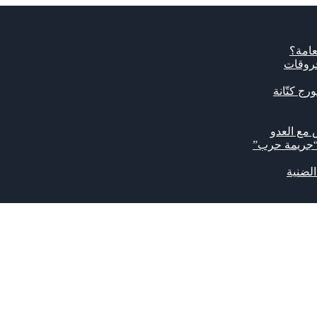
عامة؟
حروقات
رج كتّانة
 مع العدو
 “جريمة حرب”
لضنية