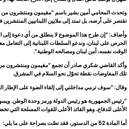
وتحدث المحامي أمين بشير باسم “مقيمون ومنتشرون من أجل ل
تقتصر على أرضه، بل تمتد إلى ملايين اللبنانيين المنتشرين ف
وأضاف: “إن طرح هذا الموضوع لا ينطلق من أي دعوة إلى التط
الحرص على لبنان، وندعو السلطات اللبنانية إلى التعامل معه
الوقت نفسه، أمن لبنان ومصالحه الوطنية”.
وأكد القاضي شكري صادر أن تجمع “مقيمون ومنتشرون من أج
تلك المفاوضات نقطة تحوّل نحو السلام في المشرق.
وقال: “سوف ترمي مداخلتي إلى إلقاء الضوء على الإطار الدستوري لتلك المفاوضا
“رئيس الجمهورية هو رئيس الدولة ورمز وحدة الوطن. ويسهر
الأعلى للدفاع، وهو القائد الأعلى للقوات المسلحة التي ت
أما المادة 52 من الدستور، فقد نصّت بصراحة على ما يلي: