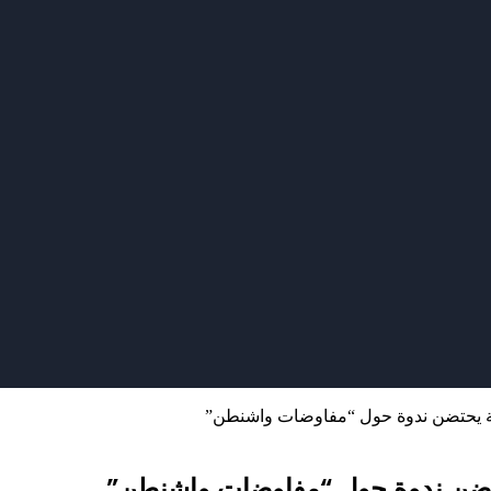
ية يحتضن ندوة حول “مفاوضات واشنطن”
حتضن ندوة حول “مفاوضات واشنطن”