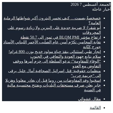
الجمعة, أغسطس 7 2026
أخبار عاجلة
خصخصةٌ بصمت… كيف تخسر البترون أكبر شواطئها الرملية
العامة؟
أبو شقرا: لا ضريبة جديدة على البنزين ولا زيادة رسوم على
المحروقات
ارتفاع مؤشر BLOM PMI في تموز إلى 50.7 نقطة
نقابة المحامين تكرّم أمين عام الصليب الأحمر اللبناني الأستاذ
جورج كتّانة
إنجاز طبي استثنائي ينقذ حياة مولود خديج بوزن 800 غرام!
سلام يتابع جهود العودة والتعافي في الجنوب
“الوفاء للمقاومة”: ندعو السلطة إلى حزم أمرها ووقف
التفاوض مع العدو
منظمات حقوقية: قتل إسرائيل الصحافية آمال خليل يرقى
الى “جريمة حرب”
اسحَبوا وفد المفاوضات من روما قبل ان يغادر مغلوبا وهزيلا
جابر يعلن صرف مستحقات البلديات ويفتتح محتسبية مالية
في الضنية
مقال عشوائي
القائمة