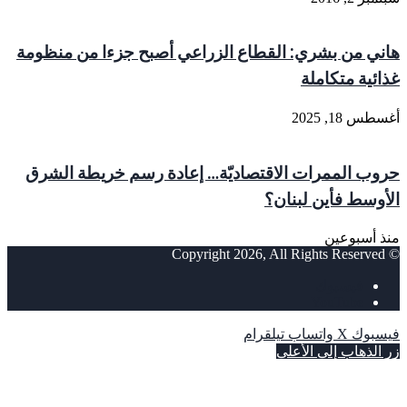
هاني من بشري: القطاع الزراعي أصبح جزءا من منظومة
غذائية متكاملة
أغسطس 18, 2025
حروب الممرات الاقتصاديّة… إعادة رسم خريطة الشرق
الأوسط فأين لبنان؟
منذ أسبوعين
© Copyright 2026, All Rights Reserved
فيسبوك
‫YouTube
فيسبوك
‫X
واتساب
تيلقرام
زر الذهاب إلى الأعلى