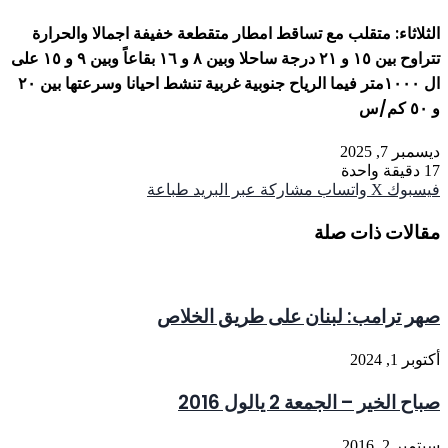
الثلاثاء: متقلب مع تساقط امطار متقطعة خفيفة اجمالا والحرارة
تتراوح بين ١٥ و ٢١ درجة ساحلا وبين ٨ و ١٦ بقاعاً وبين ٩ و ١٥ على
ال ١٠٠٠متر فيما الرياح جنوبية غربية تنشط احيانا وسرعتها بين ٢٠
و ٥٠ كم/س
ديسمبر 7, 2025
17
دقيقة واحدة
فيسبوك
‫X
واتساب
مشاركة عبر البريد
طباعة
مقالات ذات صلة
صهر ترامب: لبنان على طريق الخلاص
أكتوبر 1, 2024
صباح الخير – الجمعة 2 يالول 2016
سبتمبر 2, 2016