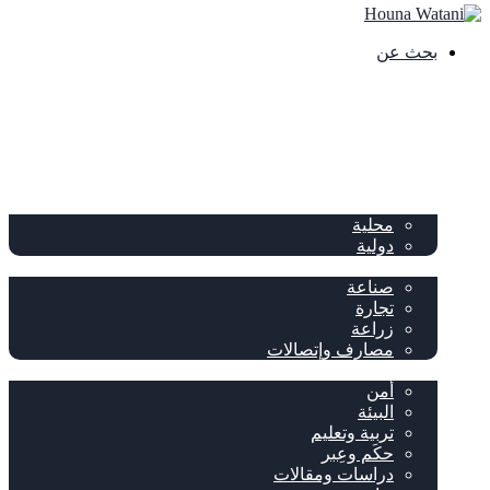
بحث عن
الصفحة الرئيسية
الصحف
سياسة
محلية
دولية
إقتصاد
صناعة
تجارة
زراعة
مصارف وإتصالات
متفرقات
أمن
البيئة
تربية وتعليم
حكَم وعِبر
دراسات ومقالات