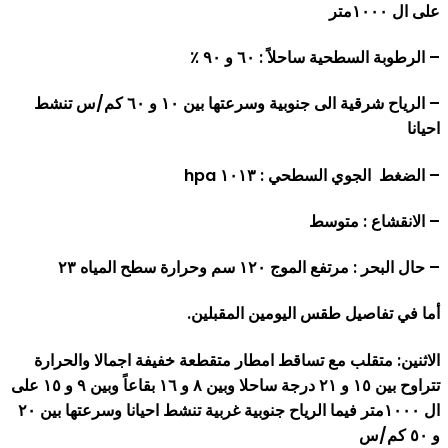
على ال ١٠٠٠متر
– الرطوبة السطحية ساحلاً : ٦٠ و ٩٠ ٪
– الرياح شرقية الى جنوبية وسرعتها بين ١٠ و ٦٠ كم/س تنشط
احيانا
– الضغط الجوي السطحي : ١٠١٣ hpa
– الانقشاع : متوسط
– حال البحر : مرتفع الموج ١٢٠ سم وحرارة سطح المياه ٢٣
أما في تفاصيل طقس اليومين المقبلين.
الاثنين: متقلب مع تساقط امطار متقطعة خفيفة اجمالا والحرارة
تتراوح بين ١٥ و ٢١ درجة ساحلا وبين ٨ و ١٦ بقاعاً وبين ٩ و ١٥ على
ال ١٠٠٠متر فيما الرياح جنوبية غربية تنشط احيانا وسرعتها بين ٢٠
و ٥٠ كم/س