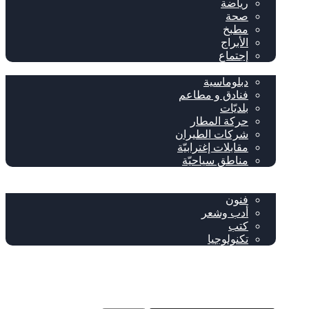
رياضة
صحة
مطبخ
الأبراج
إجتماع
سياحة وإغتراب
دبلوماسية
فنادق و مطاعم
بلديّات
حركة المطار
شركات الطيران
مقابلات إغترابيّة
مناطق سياحيّة
خاص
ثقافة
فنون
أدب وشعر
كتب
تكنولوجيا
!من نحن
فيسبوك
‫YouTube
إضافة عمود جانبي