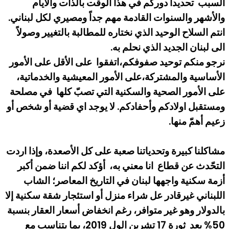
السبب تحديداً دوركم في هذا الوقت بالذات والأيام
والأشهر والسنوات القادمة مهم جداً ومصيري لكل لبناني.
انتم السلاح الوحيد الذي نختاره للمطالبة بالتغيير وصولاً
الى لبنان الجديد الذي نحلم به.
نرجو منكم توحيد صفوفكم،اتفقوا على الأقل على الأمور
الأساسية والمشتركة،على الأمور المعيشية والخدماتية،
على الأمور الصحية والسكنية التي تصبّ كلها في مصلحة
ومستقبل اولادكم وأحفادكم. لا يوجد اي قضية أو شخص أو
زعيم أهمّ منها.
مشاكلنا كبيرة وتحدياتنا صعبة على كل الأصعدة، وإذا اردت
التحّدث عن قطاع انا معني به، أؤكد لكم اننا ضمن أكبر
أزمة سكنية واجهها لبنان في التاريخ المعاصر؛ الشاب
اللبناني غيرقادر عل شراء منزل أو استئجار شقة سكنية إلا
بالدولار وهو غير متوافر، رغم انخفاض أسعار العقار بنسبة
50% بعد ثورة 17 تشرين الول 2019، بما يتناسب مع