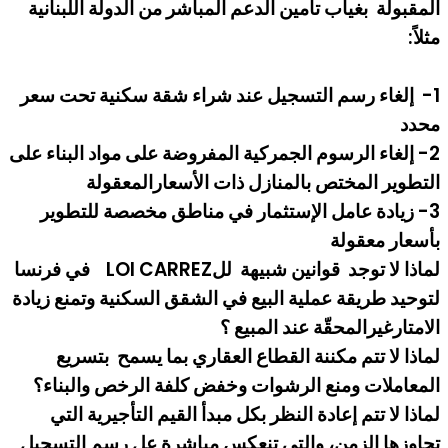
المقبولة بغياب تأمين الدعم المباشر من الدولة اللبنانية
مثلاً:
1- إلغاء رسم التسجيل عند شراء شقة سكنية تحت سعر
محدد
2- إلغاء الرسوم الجمركية المفروضة على مواد البناء على
التطوير المختص بالمنازل ذات الأسعارالمعقولة
3- زيادة عامل الإستثمار في مناطق مخصصة للتطوير
بأسعار معقولة
لماذا لا توجد قوانين شبيهة للLOI CARREZ في فرنسا
لتوحيد طريقة عملية البيع في الشقق السكنية وتمنع زيادة
الامتارغيرالمحقّة عند المبيع ؟
لماذا لا تتم مكننة القطاع العقاري بما يسمح بتسريع
المعاملات ومنع الرشوات وخفض كلفة الرخص والبناء؟
لماذا لا تتم إعادة النظر بكل مبدأ القيم التأجيرية التي
تجاوزها الزمن، والتي تنعكس مباشرة عل رسم التسجيل