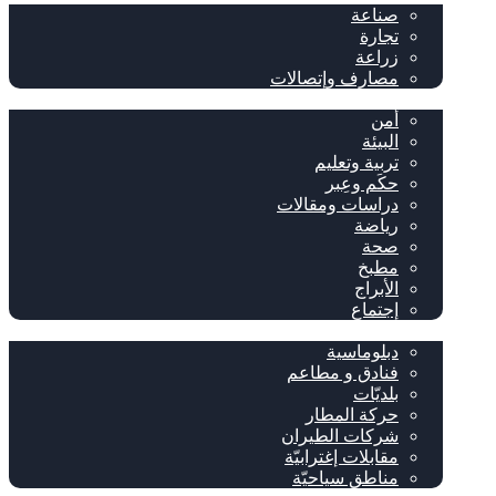
صناعة
تجارة
زراعة
مصارف وإتصالات
متفرقات
أمن
البيئة
تربية وتعليم
حكَم وعِبر
دراسات ومقالات
رياضة
صحة
مطبخ
الأبراج
إجتماع
سياحة وإغتراب
دبلوماسية
فنادق و مطاعم
بلديّات
حركة المطار
شركات الطيران
مقابلات إغترابيّة
مناطق سياحيّة