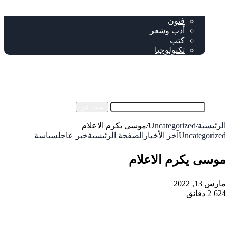
خاص
ثقافة
فنون
أدب وشعر
كتب
تكنولوجيا
!من نحن
فيسبوك
‫YouTube
إضافة عمود جانبي
بحث عن
الرئيسية
/
Uncategorized
/
موسى يكرم الاعلام
Uncategorized
آخر الأخبار
الصفحة الرئيسية
خبر عاجل
سياسة
موسى يكرم الاعلام
مارس 13, 2022
624
2 دقائق