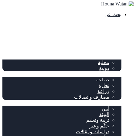
بحث عن
الصفحة الرئيسية
الصحف
سياسة
محلية
دولية
إقتصاد
صناعة
تجارة
زراعة
مصارف وإتصالات
متفرقات
أمن
البيئة
تربية وتعليم
حكَم وعِبر
دراسات ومقالات