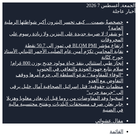
الجمعة, أغسطس 7 2026
أخبار عاجلة
خصخصةٌ بصمت… كيف تخسر البترون أكبر شواطئها الرملية
العامة؟
أبو شقرا: لا ضريبة جديدة على البنزين ولا زيادة رسوم على
المحروقات
ارتفاع مؤشر BLOM PMI في تموز إلى 50.7 نقطة
نقابة المحامين تكرّم أمين عام الصليب الأحمر اللبناني الأستاذ
جورج كتّانة
إنجاز طبي استثنائي ينقذ حياة مولود خديج بوزن 800 غرام!
سلام يتابع جهود العودة والتعافي في الجنوب
“الوفاء للمقاومة”: ندعو السلطة إلى حزم أمرها ووقف
التفاوض مع العدو
منظمات حقوقية: قتل إسرائيل الصحافية آمال خليل يرقى
الى “جريمة حرب”
اسحَبوا وفد المفاوضات من روما قبل ان يغادر مغلوبا وهزيلا
جابر يعلن صرف مستحقات البلديات ويفتتح محتسبية مالية
في الضنية
مقال عشوائي
القائمة