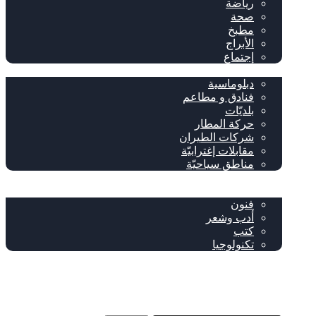
رياضة
صحة
مطبخ
الأبراج
إجتماع
سياحة وإغتراب
دبلوماسية
فنادق و مطاعم
بلديّات
حركة المطار
شركات الطيران
مقابلات إغترابيّة
مناطق سياحيّة
خاص
ثقافة
فنون
أدب وشعر
كتب
تكنولوجيا
!من نحن
فيسبوك
‫YouTube
إضافة عمود جانبي