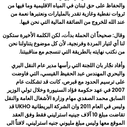
والحفاظ على حق لبنان في المياه الاقليمية وما فيها من
ثروات نفطية وغازية تقدر بالمليارات ونعتبرها نعمة من
عند الله للخروج من الضائقة المالية التي نحن فيها.
وقال: صحيحاً ان الحملة بدأت، لكن الكلمة الأخيرة ستكون
لنا أي لتيار المردة وفرنجية، لأن كل موضوع يتناولنا نحن
من نكتب نهايته بالطريقة التي تنسجم مع مناقبيتنا.
وأفاد نجّار بان اللجنة التي رأسها مدير عام النقل البري
والبحري المهندس عبد الحفيظ القيسي، التي فاوضت
على ترسيم الحدود مع قبرص، كانت قد تشكلت عام
2007 في عهد حكومة فؤاد السنيورة وخلال تولي الوزير
السابق محمد الصفدي مهام وزارة الأشغال العامة والنقل
وليس في العام 2011 وان الشركة البريطانية UKHO قد
تقاضت مبلغ 10 آلاف جينيه استرليني فقط وفق العقد
الموقع معها وليس مبلغ مليوني جنيه استرليني، لافتاً الى