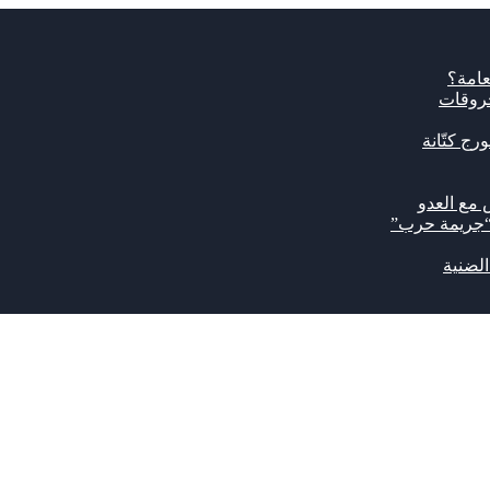
عامة؟
حروقات
رج كتّانة
 مع العدو
 “جريمة حرب”
لضنية