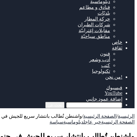
دبلوماسية
فنادق و مطاعم
بلديّات
حركة المطار
شركات الطيران
مقابلات إغترابيّة
مناطق سياحيّة
خاص
ثقافة
فنون
أدب وشعر
كتب
تكنولوجيا
!من نحن
فيسبوك
‫YouTube
إضافة عمود جانبي
بحث عن
الرئيسية
/
الصفحة الرئيسية
/
واشنطن تُطالب بانتشار سريع للجيش في ج
الصفحة الرئيسية
خبر عاجل
دبلوماسية
سياسة
واشنطن تُطالب بانتشار سريع للجيش في جنوب