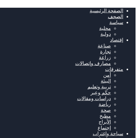
الصفحة الرئيسية
الصحف
سياسة
محلية
دولية
إقتصاد
صناعة
تجارة
زراعة
مصارف وإتصالات
متفرقات
أمن
البيئة
تربية وتعليم
حكَم وعِبر
دراسات ومقالات
رياضة
صحة
مطبخ
الأبراج
إجتماع
سياحة وإغتراب