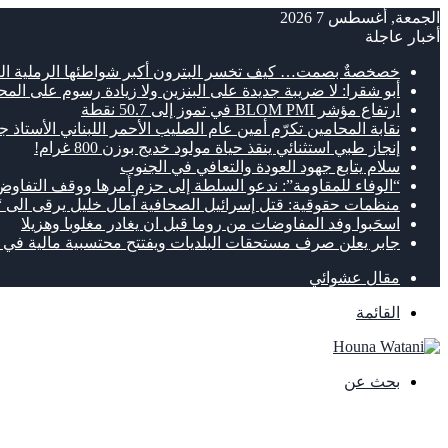
الجمعة, أغسطس 7 2026
أخبار عاجلة
خصخصةٌ بصمت… كيف تخسر البترون أكبر شواطئها الرملية ال
أبو شقرا: لا ضريبة جديدة على البنزين ولا زيادة رسوم على الم
ارتفاع مؤشر BLOM PMI في تموز إلى 50.7 نقطة
نقابة المحامين تكرّم أمين عام الصليب الأحمر اللبناني الأستاذ جو
إنجاز طبي استثنائي ينقذ حياة مولود خديج بوزن 800 غرام!
سلام يتابع جهود العودة والتعافي في الجنوب
“الوفاء للمقاومة”: ندعو السلطة إلى حزم أمرها ووقف التفاوض
منظمات حقوقية: قتل إسرائيل الصحافية آمال خليل يرقى الى
اسحَبوا وفد المفاوضات من روما قبل ان يغادر مغلوبا وهزيلا
جابر يعلن صرف مستحقات البلديات ويفتتح محتسبية مالية في ا
مقال عشوائي
القائمة
بحث عن