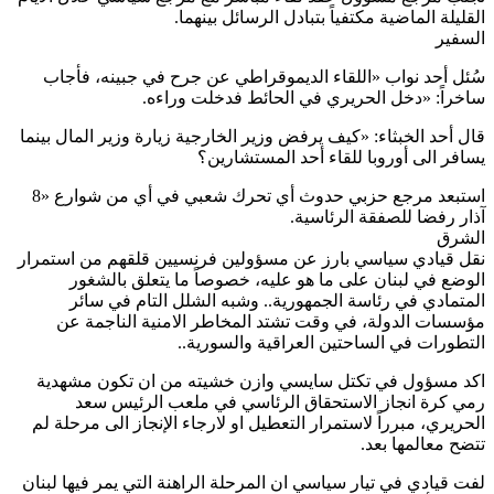
القليلة الماضية مكتفياً بتبادل الرسائل بينهما.
السفير
سُئل أحد نواب «اللقاء الديموقراطي عن جرح في جبينه، فأجاب
ساخراً: «دخل الحريري في الحائط فدخلت وراءه.
قال أحد الخبثاء: «كيف يرفض وزير الخارجية زيارة وزير المال بينما
يسافر الى أوروبا للقاء أحد المستشارين؟
استبعد مرجع حزبي حدوث أي تحرك شعبي في أي من شوارع «8
آذار رفضا للصفقة الرئاسية.
الشرق
نقل قيادي سياسي بارز عن مسؤولين فرنسيين قلقهم من استمرار
الوضع في لبنان على ما هو عليه، خصوصاً ما يتعلق بالشغور
المتمادي في رئاسة الجمهورية.. وشبه الشلل التام في سائر
مؤسسات الدولة، في وقت تشتد المخاطر الامنية الناجمة عن
التطورات في الساحتين العراقية والسورية..
اكد مسؤول في تكتل سايسي وازن خشيته من ان تكون مشهدية
رمي كرة انجاز الاستحقاق الرئاسي في ملعب الرئيس سعد
الحريري، مبرراً لاستمرار التعطيل او لارجاء الإنجاز الى مرحلة لم
تتضح معالمها بعد.
لفت قيادي في تيار سياسي ان المرحلة الراهنة التي يمر فيها لبنان