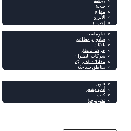
رياضة
صحة
مطبخ
الأبراج
إجتماع
سياحة وإغتراب
دبلوماسية
فنادق و مطاعم
بلديّات
حركة المطار
شركات الطيران
مقابلات إغترابيّة
مناطق سياحيّة
خاص
ثقافة
فنون
أدب وشعر
كتب
تكنولوجيا
!من نحن
فيسبوك
‫YouTube
إضافة