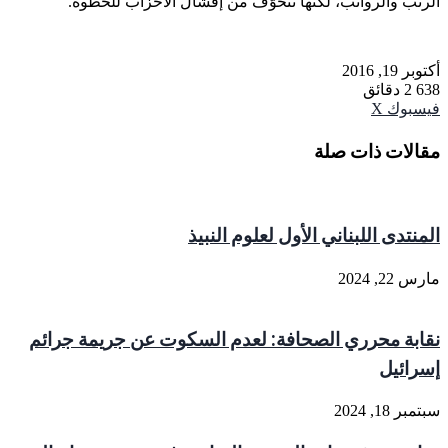
الرتب والرواتب، لكنّها تتخوّف من إفشال الأحزاب للخطوة.
أكتوبر 19, 2016
638
2 دقائق
طباعة
واتساب
مشاركة
فيسبوك
‫X
عبر
البريد
مقالات ذات صلة
المنتدى اللبناني الأول لعلوم النبيذ
مارس 22, 2024
نقابة محرري الصحافة: لعدم السكوت عن جريمة جرائم
إسرائيل
سبتمبر 18, 2024