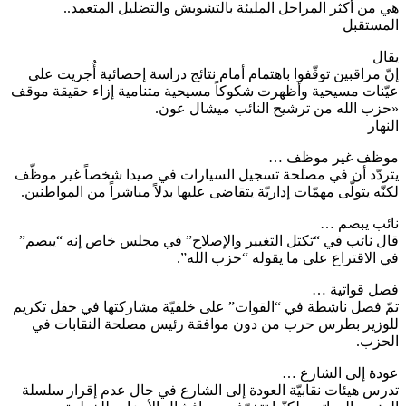
هي من أكثر المراحل المليئة بالتشويش والتضليل المتعمد..
المستقبل
يقال
إنّ مراقبين توقّفوا باهتمام أمام نتائج دراسة إحصائية أُجريت على
عيّنات مسيحية وأظهرت شكوكاً مسيحية متنامية إزاء حقيقة موقف
«حزب الله من ترشيح النائب ميشال عون.
النهار
موظف غير موظف …
يتردّد أن في مصلحة تسجيل السيارات في صيدا شخصاً غير موظّف
لكنّه يتولّى مهمّات إداريّة يتقاضى عليها بدلاً مباشراً من المواطنين.
نائب يبصم …
قال نائب في “تكتل التغيير والإصلاح” في مجلس خاص إنه “يبصم”
في الاقتراع على ما يقوله “حزب الله”.
فصل قواتية …
تمّ فصل ناشطة في “القوات” على خلفيّة مشاركتها في حفل تكريم
للوزير بطرس حرب من دون موافقة رئيس مصلحة النقابات في
الحزب.
عودة إلى الشارع …
تدرس هيئات نقابيّة العودة إلى الشارع في حال عدم إقرار سلسلة