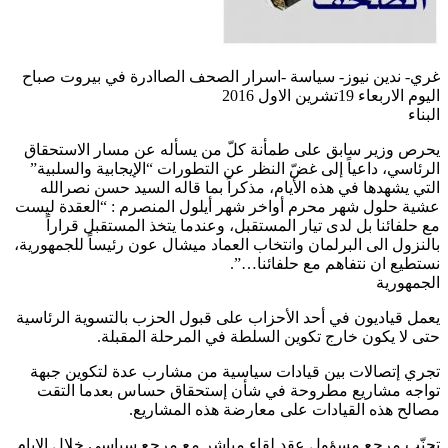
غري- ندين نيوز- سياسة -اسرار الصحف الصاادرة في بيروت صباح
اليوم الاربعاء 19تشرين الاول 2016
البناء
يحرص وزير سابق على طمأنة كلّ من يسأله عن مسار الاستحقاق
الرئاسي، داعياً إلى غضّ النظر عن التطورات “الإيجابية والسلبية”
التي يشهدها في هذه الأيام، مذكراً بما قاله السيد حسن نصرالله
عشية حلول شهر محرم أواخر شهر أيلول المنصرم : “العقدة ليست
مع حلفائنا بل لدى تيار المستقبل، وعندما يتخذ المستقبل قراراً
بالنزول الى البرلمان وانتخاب العماد ميشال عون رئيساً للجمهورية،
نستطيع ان نتفاهم مع حلفائنا…”.
الجمهورية
يعمل قياديون في أحد الأحزاب على قبول الحزب بالتسوية الرئاسية
حتى لا يكون خارج تكوين السلطة في المرحلة المقبلة.
تجري إتصالات بين قيادات سياسية من مشارب عدة لتكوين جبهة
تواجه مشاريع مطروحة في شأن إستحقاق حساس بعدما التقت
مصالح هذه القيادات على معارضة هذه المشاريع.
تجنّب مرجع مسؤول عقد لقاء مباشر مع مرجع سياسي خلال الايام