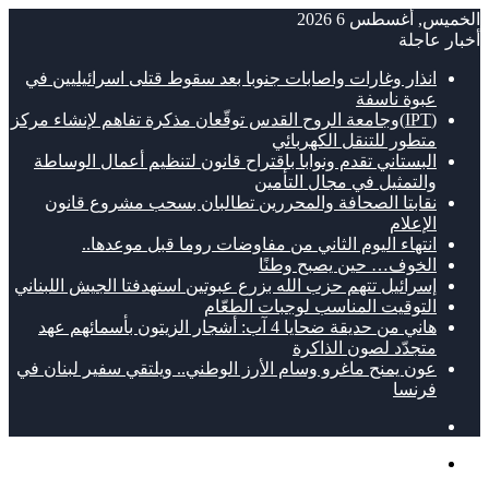
الخميس, أغسطس 6 2026
أخبار عاجلة
انذار وغارات واصابات جنوبا بعد سقوط قتلى اسرائيليين في
عبوة ناسفة
(IPT)وجامعة الروح القدس توقّعان مذكرة تفاهم لإنشاء مركز
متطور للتنقل الكهربائي
البستاني تقدم ونوابا باقتراح قانون لتنظيم أعمال الوساطة
والتمثيل في مجال التأمين
نقابتا الصحافة والمحررين تطالبان بسحب مشروع قانون
الإعلام
انتهاء اليوم الثاني من مفاوضات روما قبل موعدها..
الخوف… حين يصبح وطنًا
إسرائيل تتهم حزب الله بزرع عبوتين استهدفتا الجيش اللبناني
التوقيت المناسب لوجبات الطعّام
هاني من حديقة ضحايا 4 آب: أشجار الزيتون بأسمائهم عهد
متجدّد لصون الذاكرة
عون يمنح ماغرو وسام الأرز الوطني.. ويلتقي سفير لبنان في
فرنسا
مقال
عشوائي
القائمة