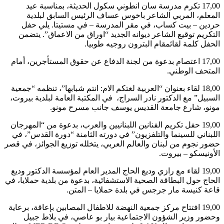
17,00 تكرم مدرسة سان انطوني سكول الحديثة، بمناسبة عيد
المعلم، المربي الشاعر باخوس عساف الرئيس السابق لبلدية
حردين – بيت كساب، في مقر المدرسة – في مستيتا. يلي حفل
التكريم توقيع الشاعر ديوانه الجديد “اوراق من الاعماق”. يتضمن
الحفل كلمة لقائمقام البترون روجيه طوبيا.
17,00 اعتصام بدعوة من لجنة الدفاع عن حقوق المستأجرين، أمام
المتحف الوطني.
18,00 لقاء بعنوان “العربية لغتكم الام: انتم شبابها”، تنظمه “جمعية
السبيل” مع الدكتور نادر السراج، في المكتبة العامة لبلدية بيروت،
مونو، شارع جامعة القديس يوسف جانب مسرح مونو.
19,00 حفل تكريم الفنانين اللبنانيين والعرب، بدعوة من “المهرجان
اللبناني للسينما والتلفزيون” في دورته الثامنة “دورة القدس”، في
حضور نجوم من لبنان والعالم العربي، يتخلله توزيع الجوائز، في قصر
الأونيسكو – بيروت.
19,00 لقاء مع رازي وديع الحاج المدير العام لمؤسسة الدكتور وديع
الحاج حول البطاقة الصحية الاستشفائية، بدعوة من بلدية حملايا، في
قاعة كنيسة مار جرجس في بلدة حملايا – المتن.
19,00 افتتاح مركز جمعية النهضة للاطفال المصابين بإعاقة، برعاية
وحضور وزير الشؤون الاجتماعية بيار بو عاصي، في بلاط جبيل