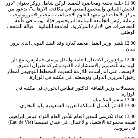
11,00 حلقة بحثية ومحاضرة للعميد الركن شامل روكز بعنوان “دور
الجيش اللبناني والمجتمع المدني في مكافحة الارهاب”، بدعوة من
مركز الأبحاث في معهد العلوم الاجتماعية – مختبر الانتروبولوجيا،
برعاية رئيس الجامعة اللبنانية البروفسور فؤاد أيوب، في قاعة
المحاضرات في الادارة المركزية، الجامعة اللبنانية – قبالة المتحف
الوطني.
12,00 يلتقي وزير العمل محمد كبارة وفد البنك الدولي الذي يزور
لبنان.
12,00 يوقع وزير الاشغال العامة والنقل يوسف فنيانوس، مع دار
الهندسة للتصميم والاستشارات الفنية وشركة طيران الشرق
الاوسط، على الدراسات اللازمة لتحديث المخطط التوجيهي لمطار
رفيق الحريري الدولي وتوسعته، في مكتبه في الوزارة.
إستقبالات وزير الثقافة الدكتور غطاس الخوري في مكتبه في
الوزارة:
13,00 سفير المكسيك.
13,30 القائم بأعمال المملكة العربية السعودية وليد البخاري.
13,30 غذاء تكريمي للمدير العام للأمن العام اللواء عباس ابراهيم،
تقيمه مجموعة الاقتصاد والأعمال، في فندق فينيسيا (Eau de Vie)
في بيروت.