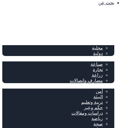
بحث عن
الصفحة الرئيسية
الصحف
سياسة
محلية
دولية
إقتصاد
صناعة
تجارة
زراعة
مصارف وإتصالات
متفرقات
أمن
البيئة
تربية وتعليم
حكَم وعِبر
دراسات ومقالات
رياضة
صحة