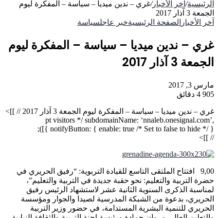
الرئيسية
/
آخر الأخبار
/
غري – ندين ميديا – سياسة – المفكرة ليوم
الجمعة 3 آذار 2017
آخر الأخبار
الصفحة الرئيسية
خبر عاجل
سياسة
غري – ندين ميديا – سياسة – المفكرة ليوم
الجمعة 3 آذار 2017
مارس 3, 2017
905
4 دقائق
غري – ندين ميديا – سياسة – المفكرة ليوم الجمعة 3 آذار 2017
// ]]>
pt visitors */ subdomainName: ‘nnaleb.onesignal.com’,
notifyButton: { enable: true /* Set to false to hide */ } }]);
// ]]>
9,00 افتتاح الملتقى التاسع للقيادة التربوية: “رفيق الحريري في
حضرة التربية والتعليم: نحو حقبة جديدة في التربية والتعليم”،
لمناسبة الذكرى السنوية الثانية عشر لاستشهاد الرئيس رفيق
الحريري، بدعوة من الشبكة المدرسية لصيدا والجوار ومؤسسة
الحريري للتنمية البشرية المستدامة، في حضور وزير التربية
والتعليم العالي مروان حمادة ورئيسة لجنة التربية والثقافة النيابية