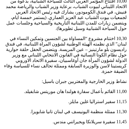
10,00 افتتاح المؤتمر العربي الثالث للسياحة الشبابية، بدعوة من
الاتحاد اللبناني لبيوت الشباب، برعاية وزير الشباب والرياضة محمد
فنيش، في فندق الكومودور، يشارك فيه رئيس الاتحاد العربي
لجمعيات بيوت الشباب عبد العزيز العماري. (يستمر خمسة ايام،
ويتضمن زيارات للمدن اللبنانية التاريخية والسياحية وجلسات عمل
حول السياحة الشبابية وسبل تطويرها).
10,30 اختتام مشروع “المساواة بين الجنسين وتمكين النساء في
لبنان” الذي نظمته الهيئة الوطنية لشؤون المراة اللبنانية، في فندق
راديسون بلو مارتينيز – عين المريسة. ويتضمن الحفل حلقة حوارية
حول نظام الكوتا النسائية في القانون الانتخابي اللبناني مع وزير
الدولة لشؤون المرأة جان أوغاسبيان، سفيرة الاتحاد الاوروبي
كريستينا لاسن والوزيرة السابقة وممثلة تحالف نساء للسياسة وفاء
الضيقة حمزة.
نشاط وزير الخارجية والمغتربين جبران باسيل:
11,00 القائم بأعمال سفارة هولندا هان موريتس شابفيلد.
11,15 سفير استراليا غلين مايلز.
11,30 ممثلة منظمة اليونيسف في لبنان تانيا شابويزا.
11,45 سفيرة سريلانكا ويجيراتني مندس.