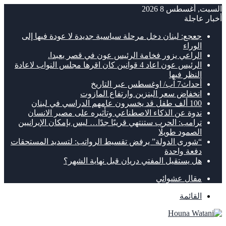
السبت, أغسطس 8 2026
أخبار عاجلة
جعجع: لبنان دخل مرحلة سياسية جديدة لا عودة فيها إلى
الوراء
الراعي يزور فخامة الرئيس عون في قصر بعبدا.
الرئيس عون اعاد 4 قوانين كان اقرها مجلس النواب لاعادة
النظر فيها
أحداث7 آب/ اوغسطس عبر التاريخ
انخفاض سعر البنزين وارتفاع المازوت
100 ألف طفل قد يخسرون عامهم الدراسي في لبنان
ندوة عن الذكاء الاصطناعي وتأثيره على مصير الانسان
ترامب: الحرب ستنتهي قريبًا جدًا… ليس بإمكان الإيرانيين
الصمود طويلًا
“شورى الدولة” يرفض تقسيط الرواتب: لتسديد المستحقات
دفعة واحدة
هل يستقيل المفتي دريان قبل نهاية الشهر؟
مقال عشوائي
القائمة