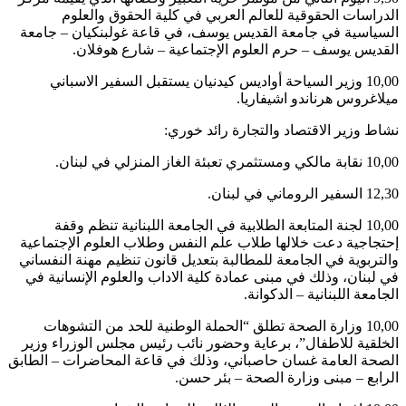
الدراسات الحقوقية للعالم العربي في كلية الحقوق والعلوم
السياسية في جامعة القديس يوسف، في قاعة غولبنكيان – جامعة
القديس يوسف – حرم العلوم الإجتماعية – شارع هوفلان.
10,00 وزير السياحة أواديس كيدنيان يستقبل السفير الاسباني
ميلاغروس هرناندو اشيفاريا.
نشاط وزير الاقتصاد والتجارة رائد خوري:
10,00 نقابة مالكي ومستثمري تعبئة الغاز المنزلي في لبنان.
12,30 السفير الروماني في لبنان.
10,00 لجنة المتابعة الطلابية في الجامعة اللبنانية تنظم وقفة
إحتجاجية دعت خلالها طلاب علم النفس وطلاب العلوم الإجتماعية
والتربوية في الجامعة للمطالبة بتعديل قانون تنظيم مهنة النفساني
في لبنان، وذلك في مبنى عمادة كلية الاداب والعلوم الإنسانية في
الجامعة اللبنانية – الدكوانة.
10,00 وزارة الصحة تطلق “الحملة الوطنية للحد من التشوهات
الخلقية للاطفال”، برعاية وحضور نائب رئيس مجلس الوزراء وزير
الصحة العامة غسان حاصباني، وذلك في قاعة المحاضرات – الطابق
الرابع – مبنى وزارة الصحة – بئر حسن.