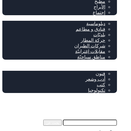
مطبخ
الأبراج
إجتماع
سياحة وإغتراب
دبلوماسية
فنادق و مطاعم
بلديّات
حركة المطار
شركات الطيران
مقابلات إغترابيّة
مناطق سياحيّة
خاص
ثقافة
فنون
أدب وشعر
كتب
تكنولوجيا
!من نحن
فيسبوك
‫YouTube
إضافة عمود جانبي
بحث عن