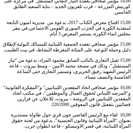
14,00 مؤتمر صحافي يعقده التيار النقابي المستقل في مركزه على
كورنيش المزرعة – قرب تلفزيون الجديد – بناية السعيد الطابق
الخامس.
15,00 افتتاح معرض الكتاب 2017، بدعوة من مديرية اميون التابعة
لمنفذية الكورة في الحزب السوري القومي الاجتماعي،في مقر
مجلس انماء الكورة، يستمر المعرض 3 أيام.
15,00 مؤتمر صحافي تعقده الجمعية اللبنانية للمسالك البولية لإطلاق
دليل وحملة التوعية على المثانة المفرطة النشاط، في بيت الطبيب.
15,00 تقبل التعازي بالنائب السابق محمود المراد، بدعوة من “تيار
المستقبل”، وذلك في مسجد محمد الأمين – وسط بيروت – قاعة
الرئيس الشهيد رفيق الحريري، وتستمر التعازي حتى الساعة
الخامسة والنصف مساء.
16,00 مؤتمر صحافي اتحاد المقعدين اللبنانيين” و”المفكرة القانونية”
و”المرصد اللبناني لحقوق العمال والموظفين”، في مكتب اتحاد
المقعدين اللبنانيين في الروشة – بيروت، للاعلان عن قرارين
قضائيين بتفعيل قانون المعوقين 220/2000
16,00 لقاء مع الرئيس القاضي جون قزي حول طاولة مستديرة
بعنوان “المرأة اللبنانية وقانون الجنسية”، بدعوة من لجنة حقوق
المرأة اللبنانية، في قصر الاونيسكو – قاعة انطوان حرب.