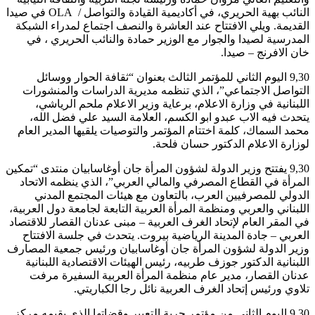
النائب بهية الحريري، في أكاديمية القيادة والتواصل / OLA في صيدا
القديمة. ويلي الافتتاح عند العاشرة والنصف اجتماع لمدراء الشبكة
المدرسية لصيدا والجوار مع الوزير حمادة والنائب الحريري ، في
خان الافرنج – صيدا.
9,30 اليوم الثاني للمؤتمر الثالث بعنوان “ثقافة الحوار ووسائل
التواصل الاجتماعي”، الذي تنظمه مديرية الدراسات والمنشورات
اللبنانية في وزارة الاعلام، برعاية وزير الاعلام ملحم الرياشي،
يتحدث فيه الاب عبدو ابو الكسم، العلامة السيد علي فضل الله،
محمد السماك، كلمة اختتام المؤتمر والتوصيات يلقيها المدير العام
لوزارة الاعلام الدكتور حسان فلحة.
9,30 يفتتح وزير الدولة لشؤون المرأة جان أوغاسابيان منتدى “تمكين
المرأة في القطاع المصرفي والمالي العربي”، الذي ينظمه الاتحاد
الدولي للمصرفيين العرب، بالتعاون مع هيئات المجتمع المدني
اللبناني والعربي ومنظمة المرأة العربية التابعة لجامعة دول العربية،
في المقر العام لإتحاد الغرف العربية – مبنى عدنان القصار للاقتصاد
العربي – جادة المدينة الرياضية بيروت. يتحدث في جلسة الافتتاح
وزير الدولة لشؤون المرأة جان أوغاسابيان ورئيس جمعية المصارف
اللبنانية الدكتور جوزف طربيه، رئيس الهيئات الاقتصادية اللبنانية
عدنان القصار، مدير عام منظمة المرأة العربية السفيرة مرفت
تلاوي ورئيس إتحاد الغرف العربية نائل رجا الكباريتي.
9,30 اليوم الثاني من مؤتمر حرية التعبير وقضاتها الذي يقيمه مركز