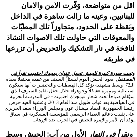
اقل من متواضعة، وَفّرت الامن والامان
للبنانيين، وعينه ما زالت ساهرة في الداخل
ويَقظة على الحدود، متجاوزاً تلك المطبّات
والمعوقات التي حاولت تلك الاصوات النشاذ
لنافخة في نار التشكيك والتحريض أن تزرعها
في طريقه
وتحت صورة كبيرة للجيش تحمل عنوان بمجدك احتميت نقرأ في
المستقبل
يعود الجيش اليوم ليستلّ السيف من غمده محتفلاً بعيده
الـ72 وسط مشهدية تؤكد كل المعطيات والتحضيرات أنها ستكون
استثنائية ومميزة «شكلاً وجوهراً» خلال حفل تقليد السيوف الذي
سيُقام صباحاً تحت شعار «بمجدك احتميت» في المدرسة الحربية
في الفياضية بعد غياب طويل منذ العام 2013. وعشية العيد حرص
رئيسا الجمهورية العماد ميشال عون ومجلس الوزراء سعد الحريري
على تثبيت دعائم الغطاء الرسمي للمؤسسة العسكرية في سياق
يؤكد أن الأمر والإمرة للجيش في الحرب ضد الإرهاب
ونقرأ في النهار
الأول من آب: الجيش وسط