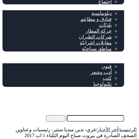
إجتماع
سياحة وإغتراب
دبلوماسية
فنادق و مطاعم
بلديّات
حركة المطار
شركات الطيران
مقابلات إغترابيّة
مناطق سياحيّة
خاص
ثقافة
فنون
أدب وشعر
كتب
تكنولوجيا
!من نحن
فيسبوك
‫YouTube
إضافة عمود جانبي
بحث عن
الرئيسية
/
آخر الأخبار
/
غري- ندين ميديا سنتر- رئيسيات وعناوين
الصحف الصادرة في بيروت صباح اليوم الثلثاء 1 اب 2017