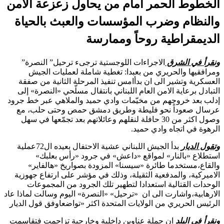
الخطوط الحمر امام من يحاول زعزعة الامن
والنظام وضرب المؤسسات والعبث بالحياة
الديمقراطية روحاً وممارسة
ونقرأ في الشرق
الاجراءات اللوجستية ترجىء ترحيل” النصرة”
ومرافقيها والحريري من بعبدا: تغطية شاملة لعمليات الجيش
العسكرية وتشير الى ان بدأامس تنفيذ المرحلة الثانية من صفقة
التبادل برعاية الامن العام اللبناني بانتقال مسلّحي «النصرة» إلى
إدلب بعد خروجهم من مخيّمات وادي حميد والملاهي عبر خط جرود
عرسال صعوداً نحو فليطة وطريق دمشق حمص وحتى حلب، مع
وصول اكثر من 30 حافلة لنقلهم وعائلاتهم بعد تجمّعها في سهل
الرهوة في اتجاه وادي حميد.
وتقول الديار
بدأ الجيش اللبناني عشية الاحتفال بعيده ال72عملية
استطلاع «بالنار» لمواقع «داعش» في جرود «رأس بعلبك»
والقاع،مستخدما طائرة «سيسنا» المزودة بصواريخ «هالفاير»
الاميركية، والمدفعية الثقيلة، وذلك في مؤشر على ارتفاع جهوزية
الوحدات القتالية استعدادا لتطهير تلك الجرود من المجموعات
الارهابية،واشارت الى ان «ترحيل» «النصرة» اليوم وسالت لماذا عاد
الرئيس الحريري من الولايات المتحدة اكثر «تواضعاوفق قول الديار
ونقرأ في البلد
ان جملة عناوين داخلية وخارجية تزاحمت فتقاسمت