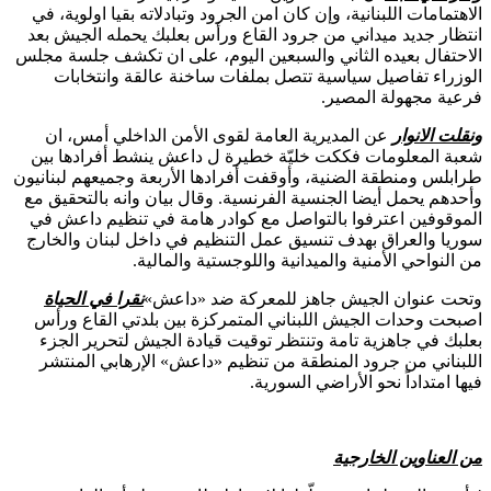
الاهتمامات اللبنانية، وإن كان امن الجرود وتبادلاته بقيا اولوية، في
انتظار جديد ميداني من جرود القاع ورأس بعلبك يحمله الجيش بعد
الاحتفال بعيده الثاني والسبعين اليوم، على ان تكشف جلسة مجلس
الوزراء تفاصيل سياسية تتصل بملفات ساخنة عالقة وانتخابات
فرعية مجهولة المصير.
ونقلت الانوار
عن المديرية العامة لقوى الأمن الداخلي أمس، ان
شعبة المعلومات فككت خليّة خطيرة ل داعش ينشط أفرادها بين
طرابلس ومنطقة الضنية، وأوقفت أفرادها الأربعة وجميعهم لبنانيون
وأحدهم يحمل أيضا الجنسية الفرنسية. وقال بيان وانه بالتحقيق مع
الموقوفين اعترفوا بالتواصل مع كوادر هامة في تنظيم داعش في
سوريا والعراق بهدف تنسيق عمل التنظيم في داخل لبنان والخارج
من النواحي الأمنية والميدانية واللوجستية والمالية.
وتحت عنوان الجيش جاهز للمعركة ضد «داعش»
نقرا في الحياة
اصبحت وحدات الجيش اللبناني المتمركزة بين بلدتي القاع ورأس
بعلبك في جاهزية تامة وتنتظر توقيت قيادة الجيش لتحرير الجزء
اللبناني من جرود المنطقة من تنظيم «داعش» الإرهابي المنتشر
فيها امتداداً نحو الأراضي السورية.
من العناوين الخارجية