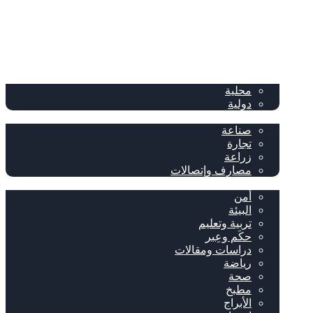
الصفحة الرئيسية
الصحف
سياسة
محلية
دولية
إقتصاد
صناعة
تجارة
زراعة
مصارف وإتصالات
متفرقات
أمن
البيئة
تربية وتعليم
حكَم وعِبر
دراسات ومقالات
رياضة
صحة
مطبخ
الأبراج