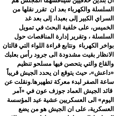
ان بندين خلافيين سيناقشهما المجلس هم
السلسلة والكهرباء بعد ان تقرر نقلها من
السراي الكبير إلى بعبدا، إلى بعد غد
الخميس، على خلفية البحث في تمويل
السلسلة ، وتقرير إدارة المناقصات حول
بواخر الكهرباء ونتابع قراءة اللواء التي قالتان
الانظار بقيت مشدودة الى جرود رأس بعلبك
والقاع والتي يتحصن فيها مسلحو تنظيم
«داعش»، حيث يتوقع ان يحدد الجيش قريباً
ساعة الصفر لبدء معركة تطهيرها.ونقلت عن
قائد الجيش العماد جوزف عون في «آمر
اليوم» الى العسكريين عشية عيد المؤسسة
العسكرية، على ان الجيش هو من يضع