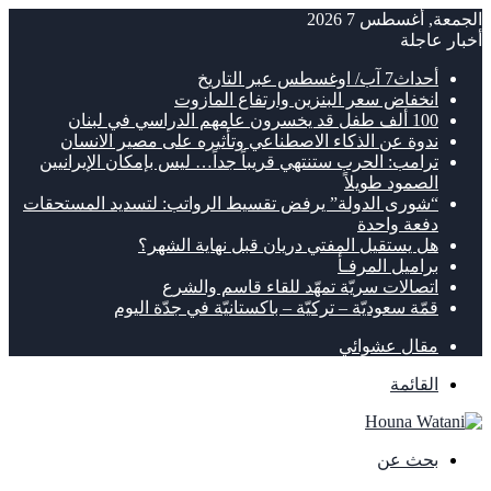
الجمعة, أغسطس 7 2026
أخبار عاجلة
أحداث7 آب/ اوغسطس عبر التاريخ
انخفاض سعر البنزين وارتفاع المازوت
100 ألف طفل قد يخسرون عامهم الدراسي في لبنان
ندوة عن الذكاء الاصطناعي وتأثيره على مصير الانسان
ترامب: الحرب ستنتهي قريباً جداً… ليس بإمكان الإيرانيين
الصمود طويلاً
“شورى الدولة” يرفض تقسيط الرواتب: لتسديد المستحقات
دفعة واحدة
هل يستقيل المفتي دريان قبل نهاية الشهر؟
براميل المرفـأ
اتصالات سريّة تمهّد للقاء قاسم والشرع
قمّة سعوديّة – تركيّة – باكستانيّة في جدّة اليوم
مقال عشوائي
القائمة
بحث عن