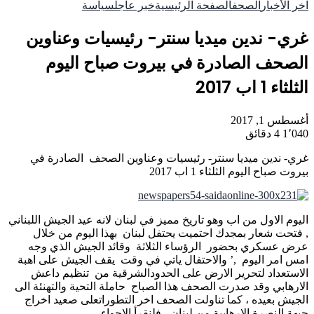
آخر الأخبار
الصحف
الصفحة الرئيسية
خبر عاجل
سياسة
غري- ندين ميديا سنتر- رئيسيات وعناوين
الصحف الصادرة في بيروت صباح اليوم
الثلثاء 1 اب 2017
أغسطس 1, 2017
1٬040
4 دقائق
غري- ندين ميديا سنتر- رئيسيات وعناوين الصحف الصادرة في
بيروت صباح اليوم الثلثاء 1 اب 2017
اليوم الاول من اب وهو تاريخ مميز في لبنان لانه عيد الجيش اللبناني
, فتحت شعار بمجدك احتميت يحتفل لبنان بهذا اليوم من خلال
عرض عسكري بحضور الرؤساء الثلاثة وقائد الجيش الذي وجه
امس امر اليوم ,’ والاحتفال ياتي في وقت يقف الجيش على اهبة
الاستعداد لتحرير الارض على الحدودالشرقية من تنظيم داعش
الارهابي وقد صدرت الصحف هذا الصباح حاملة التحية والتهنئة الى
الجيش بعيده ، كما تناولت الصحف اخر التطوراتعلى صعيد اخراج
جبهة النصرة الارهابية من لبنان ، فلنقرأ الاجواء