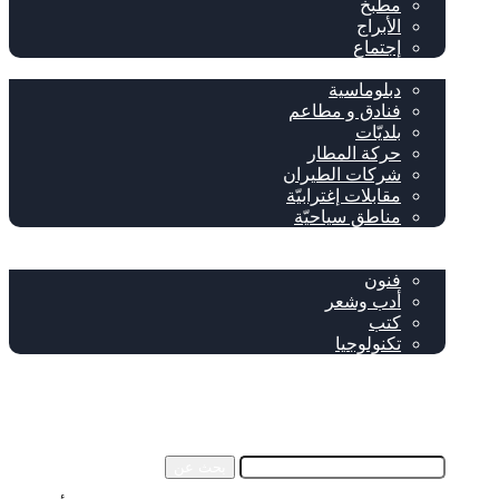
مطبخ
الأبراج
إجتماع
سياحة وإغتراب
دبلوماسية
فنادق و مطاعم
بلديّات
حركة المطار
شركات الطيران
مقابلات إغترابيّة
مناطق سياحيّة
خاص
ثقافة
فنون
أدب وشعر
كتب
تكنولوجيا
!من نحن
فيسبوك
‫YouTube
إضافة عمود جانبي
بحث عن