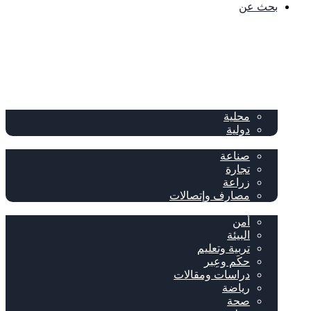
بحث عن
الصفحة الرئيسية
الصحف
سياسة
محلية
دولية
إقتصاد
صناعة
تجارة
زراعة
مصارف وإتصالات
متفرقات
أمن
البيئة
تربية وتعليم
حكَم وعِبر
دراسات ومقالات
رياضة
صحة