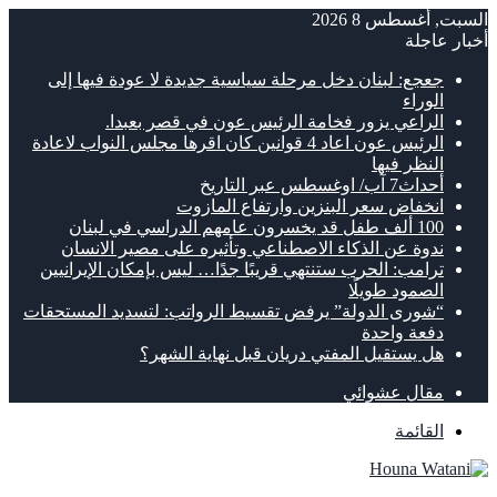
السبت, أغسطس 8 2026
أخبار عاجلة
جعجع: لبنان دخل مرحلة سياسية جديدة لا عودة فيها إلى
الوراء
الراعي يزور فخامة الرئيس عون في قصر بعبدا.
الرئيس عون اعاد 4 قوانين كان اقرها مجلس النواب لاعادة
النظر فيها
أحداث7 آب/ اوغسطس عبر التاريخ
انخفاض سعر البنزين وارتفاع المازوت
100 ألف طفل قد يخسرون عامهم الدراسي في لبنان
ندوة عن الذكاء الاصطناعي وتأثيره على مصير الانسان
ترامب: الحرب ستنتهي قريبًا جدًا… ليس بإمكان الإيرانيين
الصمود طويلًا
“شورى الدولة” يرفض تقسيط الرواتب: لتسديد المستحقات
دفعة واحدة
هل يستقيل المفتي دريان قبل نهاية الشهر؟
مقال عشوائي
القائمة