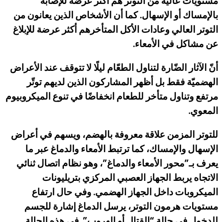
مستويات عالية من التوتّر هم أكثر عرضة للإصابة
بالإمساك أو الإسهال
.
كما أن الأشخاص الذين يعانون من
التوتر العالي وعادات الأكل المتأخرهم أكثر عرضة للإبلاغ
عن مشاكل في الأمعاء
.
أنّ الآثار الضّارة لتناول الطعّام ليلًا
لا تتوقف عند الأعراض
الهضميّة فقط بل أظهر المشاركون الذين لديهم توتّر
مرتفع وتناول متأخر للطعام انخفاضًا في تنوع الميكروبيوم
المعوي
.
للتوتر المزمن علاقة معروفة بالهضم، ويسهم في أعراض
الإسهال
والإمساك، كما ترتبط الأمعاء والدماغ عبر ما
يعرف بـ”محور الأمعاء والدماغ”، وهو نظام اتصال ثنائي
الاتجاه يربط الجهاز العصبي المركزي بتريليونات
الميكروبات داخل الجهاز الهضمي
.
وفي حال ارتفاع
مستويات هرمون التوتر، يرسل الدماغ
إشارة للجسم
للدخول في حالة “القتال أو الهروب”. في هذه الحالة