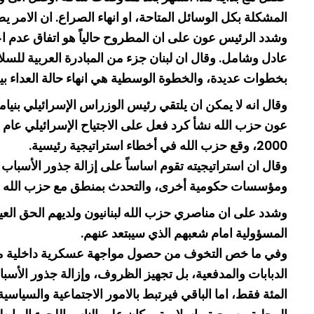
المشكلة بكل الوسائل المتاحة، او انهاء الصراع. ان الام
وشدد الرئيس عون على ان المطروح حالياً هو اتفاق عدم اعتدا
بخطوات عديدة، والخطوة الوسطية هي انهاء حالة العداء بين
وقال انه لا يمكن ان يلتقي رئيس الوزراس الإسرائيلي بنيا
2000، وقع حزب الله في أخطاء استراتيجية رئيسية.
وقال ان استراتيجيته تقوم اساساً على إزالة جذور الأسباب ل
ومؤسسات حكومية أخرى، والتحدث بمنطق مع حزب الله وتقدي
وشدد على ان مناصري حزب الله لبنانيون ولديهم الحق الع
المسؤولية امام شعبهم الذي سيبتعد عنهم.
وفي ما خص التخوف من حصول مواجهة عسكرية داخلية مع ح