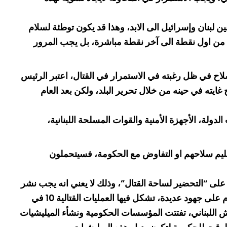
ين لبنان وإسرائيل الى الابد، وهذا قد يكون توطئة لسلام
طرحها عام 2002 وهو ملتزم بها، انما لا يمكن الانتقال من اول نقطة الى آخر نقطة مباشرة، بل يجب المرور
لاح في ظل رغبته في الاستمرار في القتال، اعتبر الرئيس
سرائيلي عام 1982، وكان يجب ان تنتهي الحرب عام 2000 بعد ان أدى السلاح غايته في حينه من خلال تحرير البلد، ولكن بعد العام
ولة، الأجهزة الأمنية والقوات المسلحة اللبنانية،
سليم سلاحهم او التفاوض مع الحكومة، فسيتحملون
“التحضير لساحة القتال”، وذلك لا يعني انه يجب نشر
الدبابات والمدفعية، بل تجهيز الظروف، وإزالة جذور الأسباب لوجود السلاح، وعندها يمكن ان نتقدم. وهذه الاستراتيجية تقوم على جهود عديدة، تشكل فيها العمليات القتالية 10 في
ياسية والاقتصادية. وذك بأنه في العام 1975 وبعد انهيار مؤسسة الجيش اللبناني، تفتتت المؤسسات الحكومية ونشأء الميليشيات