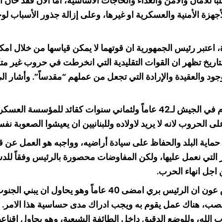
اً للامان والامن والغذاء والحاجات الأساسية، اما الآن فقد حان
زة الأمنية والعسكرية او غيرها، وعلى إزالة جذور الأسباب لوجو
ة، اعتبر رئيس الجمهورية ان قوتهما لا يمكن قياسها من خلال 
ر التاريخ تظهر ان القوات التقليدية التي انخرطت في حروب غير 
وجود والعقيدة والإرادة التي تجعل من عملهم “مقدساً”. وأشار ا
وعن حياته العسكرية الطويلة وما حمله معه، أوضح انه خدم في الجيش لـ42 عاما
حروب لانه لا يريد لاولاده وللبنانيين ان يعيشوا الصعوبة نفسه
حماية البلد والحفاظ على سيادة أراضيه، وواجبه هو العمل عن
اجل انهاء الحرب.
وعن قدرة الرئيس بري على اقناع حزب الله، اعتبر الرئيس عون ا
منصب، هناك عمل يقوم به ويجب ادراك مدى حساسية هذا الامر. وي
له، وللوضع الدقيق داخل الطائفة الشيعية، وهو يحاول اقناعه