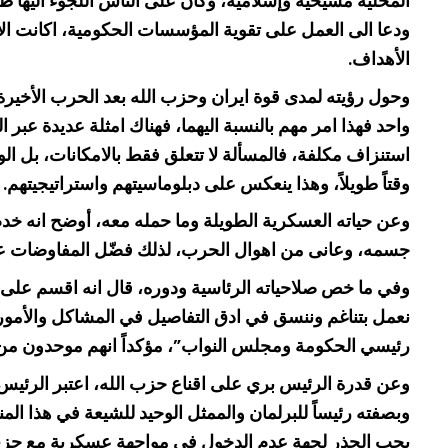
المحلية مسيحية وإسلامية، وكان على الناس اللجوء اليها طلب
ودعا الى العمل على تقوية المؤسسات الحكومية، اكانت الأجه
الأهداف.
وحول رؤيته لمدى قوة ايران وحزب الله بعد الحرب الأخير
واحد فهذا امر مهم بالنسبة اليهما، فهناك امثلة عديدة عب
استنزاف مكلفة، فالمسألة لا تتعلق فقط بالامكانات، بل ال
وقتاً طويلاً، وهذا ينعكس على دبلوماسيتهم واستراتيجيتهم.
جسمه، وعانى من اهوال الحرب، لذلك فضّل المفاوضات على ال
وفي ما خص صلاحياته الرئاسية ودوره، قال انه اقسم على 
رئيسي الحكومة ومجلس النواب”، مؤكداً انهم موحدون من 
وبصفته رئيساً للبرلمان والممثل الوحيد للشيعة في هذا ال
يجب الحذر لجهة عدم الدخول في مواجهة عسكرية مع حزب ال