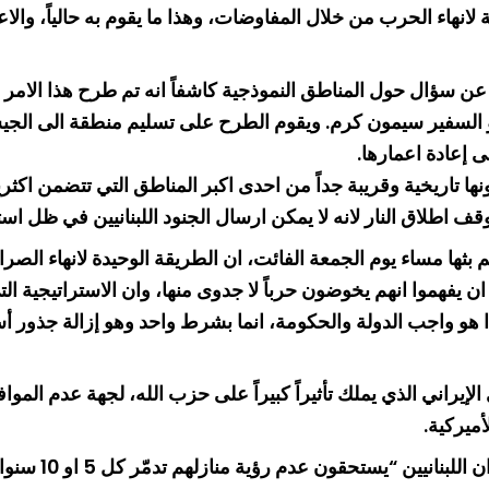
نهاء الحرب من خلال المفاوضات، وهذا ما يقوم به حالياً، والاع
ن سؤال حول المناطق النموذجية كاشفاً انه تم طرح هذا الامر خل
و السفير سيمون كرم. ويقوم الطرح على تسليم منطقة الى الجي
ى إعادة اعمارها.
ها تاريخية وقريبة جداً من احدى اكبر المناطق التي تتضمن اكثر
ف اطلاق النار لانه لا يمكن ارسال الجنود اللبنانيين في ظل استمر
 بثها مساء يوم الجمعة الفائت، ان الطريقة الوحيدة لانهاء الص
 ان يفهموا انهم يخوضون حرباً لا جدوى منها، وان الاستراتيجية ا
ذا هو واجب الدولة والحكومة، انما بشرط واحد وهو إزالة جذور أ
إيراني الذي يملك تأثيراً كبيراً على حزب الله، لجهة عدم المو
أميركية.
ولفت الرئيس عو