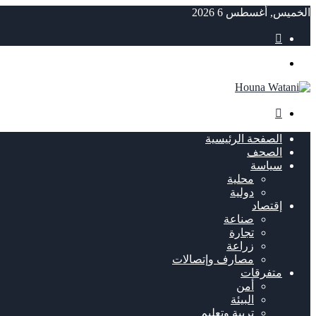
الخميس, أغسطس 6 2026
مقال
عشوائي
القائمة
بحث
عن
الصفحة الرئيسية
الصحف
سياسة
محلية
دولية
إقتصاد
صناعة
تجارة
زراعة
مصارف وإتصالات
متفرقات
أمن
البيئة
تربية وتعليم