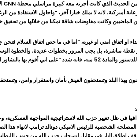
اكد ر
ية أميركية، لانه لا يملك خيارا آخر، “واحاول الاستفادة من الر
ين الماضيين وكانت مفاوضات شاقة تمكنا من خلالها من تحقيق
ر نقطة مباشرة، بل يجب المرور بخطوات عديدة، والخطوة الوسطية 
وإذ أوضح ان المفاوضات محصورة برئيس الجمهورية وفقا للدستور والمادة 52 م
 تؤمنون بهذا البلد وتستحقون العيش بأمان واستقرار وامن، وتس
:
ا في ظل تغيير حزب الله لاستراتيجية المواجهة العسكرية، و
من المصلحة الشخصية للرئيس الاميكي دونالد ترامب لانهاء هذا ا
 اطلاق النار في مقابل انسحاب حزب الله من جنوب الليطاني،