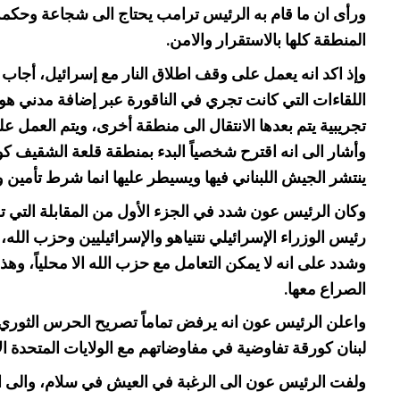
ورأى ان ما قام به الرئيس ترامب يحتاج الى شجاعة وحكمة لا
المنطقة كلها بالاستقرار والامن.
وإذ اكد انه يعمل على وقف اطلاق النار مع إسرائيل، أجاب ع
اللقاءات التي كانت تجري في الناقورة عبر إضافة مدني ه
تجريبية يتم بعدها الانتقال الى منطقة أخرى، ويتم العمل عل
وأشار الى انه اقترح شخصياً البدء بمنطقة قلعة الشقيف كون
ينتشر الجيش اللبناني فيها ويسيطر عليها انما شرط تأمين وق
وكان الرئيس عون شدد في الجزء الأول من المقابلة التي تم
رئيس الوزراء الإسرائيلي نتنياهو والإسرائيليين وحزب الله،
وشدد على انه لا يمكن التعامل مع حزب الله الا محلياً، وه
الصراع معها.
واعلن الرئيس عون انه يرفض تماماً تصريح الحرس الثوري ال
لبنان كورقة تفاوضية في مفاوضاتهم مع الولايات المتحدة ال