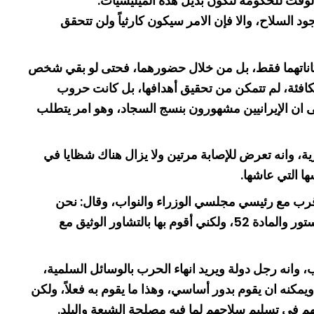
 الوقت للحكومة لتكون بديل هذه الميليشيات.
د السلاح، والا فإن الامر سيكون كارثياً ولن تتحقق
امكاناتهما فقط، بل من خلال حضورهما، فحتى لو بقي شخص
متكافئة، لم تتمكن من تحقيق أهدافها، بل كانت حروب
لى ان الإيرانيين مشهورون بنسج السجاد، وهو امر يتطلب
ً ولثماني سنوات كقائد للمؤسسة العسكرية، وانه تعرض للإصابة مرتين ولا يزال هناك شظايا في
ا التي عاشها.
 قرب مع رئيسي مجلسي الوزراء والنواب، وقال: نحن
نعمل بتناغم وننسق في ادق التفاصيل في المشاكل والأمور التي نعمل عليها، ولكن المفاوضات محصورة بالرئيس وفقاً للدستور والمادة 52، ولكني أقوم بها بالتشاور الوثيق مع
ن الرئيس بري امضى 40 عاماً وهو يحاول ان يبني الجنوب، وانه رجل دولة ويريد انهاء الحرب بالوسائل السلمية،
مكنه ان يقوم بدور أساسي، وهذا ما يقوم به فعلاً، ولكن
م في تسليم سلاحهم لما فيه مصلحة الشيعة والبلد.