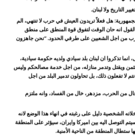
ر التاريخ ولا لبنان.
هورية: هل فعلاً تريدون العيش في حرب لا تنتهي، الم
الإسرائيلية بالقول انه حان الوقت لتفوق قوة المنطق على منطق
 الحرب من اجل الشعبين على طرفي الحدود. “نحن جاهزون
 انما تذكروا ان لبنان بلد سيادي ولديه حكومة سيادية،
ع الثمن ويقتل وتدمر منازله، من اجل خدمة مصالحكم وليس
تم لا تفعلون ذلك، بل تحاولون تدمير البلد من اجل
 خال من الحرب، مزدهر، خال من الفساد، وانه ملتزم
ته الشخصية دليل على رغبته في انهاء هذا الوضع لانه
تم التوصل اليه بين اميركا وايران، سيؤثر على المنطقة
تها ستطال المنطقة من الناحية الأمنية.