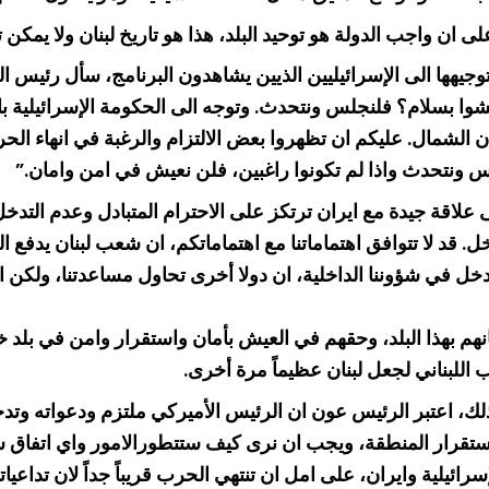
 واجب الدولة هو توحيد البلد، هذا هو تاريخ لبنان ولا يمكن تغيي
ا الى الإسرائيليين الذيين يشاهدون البرنامج، سأل رئيس الجم
194. هل تريدون فعلاً ان تعيشوا بسلام؟ فلنجلس ونتحدث. وتوجه الى الحكومة 
كان الشمال. عليكم ان تظهروا بعض الالتزام والرغبة في انهاء
س ونتحدث واذا لم تكونوا راغبين، فلن نعيش في امن وامان.”
علاقة جيدة مع ايران ترتكز على الاحترام المتبادل وعدم التدخل،
خل. قد لا تتوافق اهتماماتنا مع اهتماماتكم، ان شعب لبنان يدف
دخل في شؤوننا الداخلية، ان دولا أخرى تحاول مساعدتنا، ولكن ان
مانهم بهذا البلد، وحقهم في العيش بأمان واستقرار وامن في بلد
 اللبناني لجعل لبنان عظيماً مرة أخرى.
، اعتبر الرئيس عون ان الرئيس الأميركي ملتزم ودعواته وتدخلا
لاستقرار المنطقة، ويجب ان نرى كيف ستتطورالامور واي اتفاق سي
لإسرائيلية وايران، على امل ان تنتهي الحرب قريباً جداً لان تداعيا