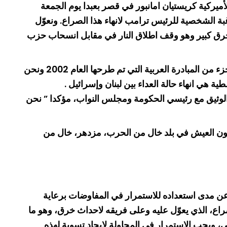
ئيس الجمهورية العماد جوزاف عون في الجزء الثاني من الحديث الذي كانت أجرته معه كبيرة مراسلي محطة CNN الأميركية كريستيان امانبور في قصر بعبدا يوم الجمعة
غبة الشخصية للرئيس ترامب لانهاء هذا الصراع. ونعوّل
 خرق كبير وهو وقف اطلاق النار في مقابل انسحاب حزب
وأوضح انه في الوقت الحالي العمل هو على اتفاق عدم اعتداء او اتفاق امني او غيره، “اما في ما خص اتفاق السلام فنحن جزء من المبادرة العربية التي تم طرحها العام 2002 ونحن
هي انهاء حالة العداء بين لبنان وإسرائيل .
نه، فانه شدد “على اني أقوم بها بالتشاور الوثيق مع رئيسي الحكومة ومجلس النواب، مؤكدا ” نحن
تحقون العيش في بلد خال من الحرب، مزدهر، خال من
عن مدى استعداده للاستمرار في المفاوضات برعاية
لصراع، الذي يعوّل عليه وعلى فريقه لاحداث خرق، وهو ما
 ويجب الاستمرار في المحاولة لايجاد تسوية لهذه