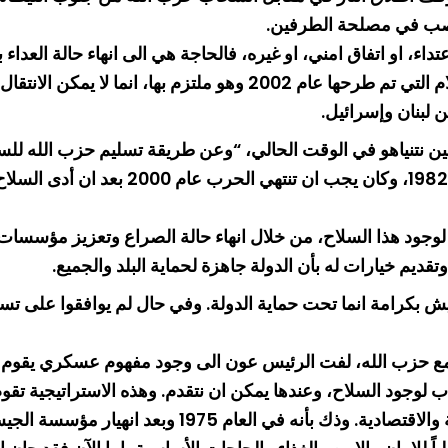
ر يصب في مصلحة الطرفين.
ء، او اتفاق امني، او غيره، فالحاجة هي الى انهاء حالة العداء ب
عادل وشامل. وقال ان لبنان جزء من المبادرة العربية للسلام التي تم 
 لبنان وإسرائيل.
مين نتنياهو في الوقت الحالي، “وعن طريقة تسليم حزب الله للس
عون حزب الله نشأ كرد فعل على الاجتياح الإ
وجود هذا السلاح، من خلال انهاء حالة الصراع وتعزيز مؤسسات الد
م خيارات له بأن الدولة جاهزة لحماية البلد والجميع.
يش بكرامة انما تحت حماية الدولة. وفي حال لم يوافقوا على ت
زب الله، لفت الرئيس عون الى وجود مفهوم عسكري يقوم على 
المئة فقط، اما الباقي فيرتبط بالامور الاجتماعية والس