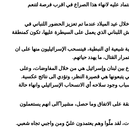
تماد عليه لانهاء هذا الصراع في اقرب فرصة لتنعم
ال عيد الميلاد عندما تم تعزيز الحضور اللنباني في
ش اللبناني الذي يعمل على السيطرة عليها، تكون كمنطقة
ية شيعية اي النبطية، فينسحب الإسرائيليون منها على ان
ار القتال، ما يهدد حياتهم.
راع بين لبنان وإسرائيل هي من خلال المفاوضات، وعلى
لتي يتبعونها هي قصيرة النظر، وتؤدي الى نتائج عكسية.
سباب وجود سلاحه أي الانسحاب الإسرائيلي وانهاء حالة
افقة على الاتفاق وما حصل، مشيرا ًالى انهم يستعملون
ن الى الرغبة في العيش في سلام، والى ان اللبنانيين “يستحقون عدم رؤية منازلهم تدمّر كل 5 او 10 سنوات، لقد ملّوا وهم يعتمدون عليّ ومن واجبي تجاه شعبي.