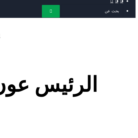
عمود
جانبي
بحث
عن
الرئيس عون: