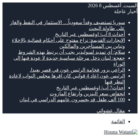
السبت, أغسطس 8 2026
أخبار عاجلة
سوريا تستضيف وفداً سعودياً… الاستثمار في النفط والغاز
على طاولة البحث
أحداث 8 آب/ اوغسطس عبر التاريخ
الإيجارات القديمة: نزاع مفتوح على أحكام قضائية بالإخلاء
وتباين بين المستأجرين والمالكين
سلام: أي تمديد لسوليدير يجب أن يرتبط بهذه الشروط
جعجع: لبنان دخل مرحلة سياسية جديدة لا عودة فيها إلى
الوراء
الراعي يزور فخامة الرئيس عون في قصر بعبدا.
الرئيس عون اعاد 4 قوانين كان اقرها مجلس النواب لاعادة
النظر فيها
أحداث7 آب/ اوغسطس عبر التاريخ
انخفاض سعر البنزين وارتفاع المازوت
100 ألف طفل قد يخسرون عامهم الدراسي في لبنان
مقال عشوائي
القائمة