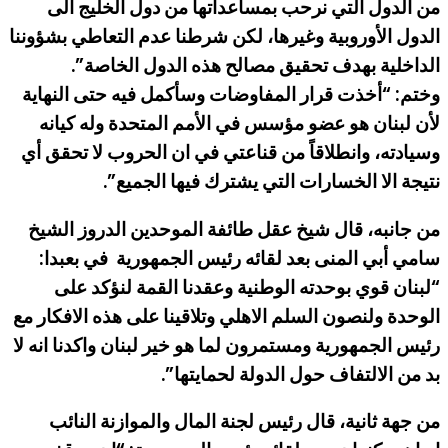
من الدول التي نرحب بمساعداتها من دول الخليج الى
الدول الأوروبية وغيرها، لكن شرطنا عدم التعاطي بشؤوننا
الداخلية بهدف تحقيق مصالح هذه الدول الخاصة”.
وختم: “أخذت قرار المفاوضات وسأكمل فيه حتى النهاية
لأن لبنان هو عضو مؤسس في الأمم المتحدة وله كيانه
وسيادته، وانطلاقاً من قناعتي في ان الحروب لا تحقق أي
نتيجة الا الخسارات التي يشترك فيها الجميع”.
من جانبه، قال شيخ عقل طائفة الموحدين الدروز الشيخ
سامي أبي المنى بعد لقائه رئيس الجمهورية في بعبدا:
“لبنان قوي بوحدته الوطنية وعقدنا القمة لنؤكد على
الوحدة ولنصون السلم الاهلي وتلاقينا على هذه الافكار مع
رئيس الجمهورية ومستمرون لما هو خير لبنان واكدنا انه لا
بد من الالتفاف حول الدولة لحمايتها”.
من جهة ثانية، قال رئيس لجنة المال والموازنة النائب