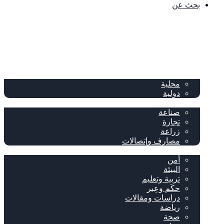
بحث عن
الصفحة الرئيسية
الصحف
سياسة
محلية
دولية
إقتصاد
صناعة
تجارة
زراعة
مصارف وإتصالات
متفرقات
أمن
البيئة
تربية وتعليم
حكَم وعِبر
دراسات ومقالات
رياضة
صحة