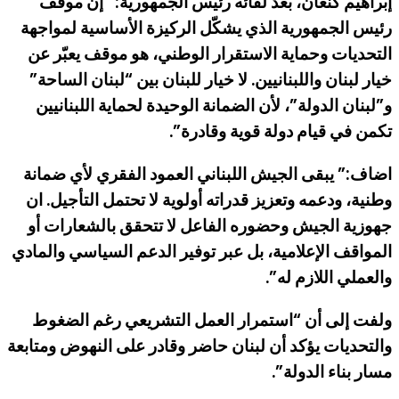
إبراهيم كنعان، بعد لقائه رئيس الجمهورية: “إن موقف
رئيس الجمهورية الذي يشكّل الركيزة الأساسية لمواجهة
التحديات وحماية الاستقرار الوطني، هو موقف يعبّر عن
خيار لبنان واللبنانيين. لا خيار للبنان بين “لبنان الساحة”
و”لبنان الدولة”، لأن الضمانة الوحيدة لحماية اللبنانيين
تكمن في قيام دولة قوية وقادرة”.
اضاف:” يبقى الجيش اللبناني العمود الفقري لأي ضمانة
وطنية، ودعمه وتعزيز قدراته أولوية لا تحتمل التأجيل. ان
جهوزية الجيش وحضوره الفاعل لا تتحقق بالشعارات أو
المواقف الإعلامية، بل عبر توفير الدعم السياسي والمادي
والعملي اللازم له”.
ولفت إلى أن “استمرار العمل التشريعي رغم الضغوط
والتحديات يؤكد أن لبنان حاضر وقادر على النهوض ومتابعة
مسار بناء الدولة”.