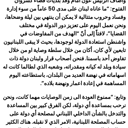
وأضاف الرئيس عون أمام وفد بلديات قضاء كسروان
الفتوح: “ما عاناه لبنان على مدى 50 عاماً من سوء إدارة
وفساد وحروب متتالية لا يمكن أن ينتهي بين ليلة وضحاها،
ونحن نعمل اليوم على تعزيز دور الدولة في مختلف
القضايا”، لافتاً إلى أنّ “الهدف من المفاوضات في
واشنطن استعادة الدولة لوجودها، بحيث لا يبقى اللبنانيون
تابعين لأي كان، أكان من خلال سلطة وصاية او من خلال
تفاوض أحد باسمنا. فنحن أصحاب قرار ولبنان دولة ذات
سيادة وبلد له كيانه ومقدراته، وشعبه الذي لطالما كانت له
اسهاماته في نهضة العديد من البلدان، باستطاعته اليوم
المساهمة في إعادة اعمار ونهضة بلاده”.
وتابع: “ممنوع العودة الى زمن الوصايات مهما كانت، ونحن
نرحب بمساعدة أي دولة، لكن الفرق كبير بين المساعدة
والتدخل بالشأن الداخلي اللبناني لمصلحة أي دولة على
حساب المصلحة اللبنانية، الامر الذي لا نقبله. هناك الكثير