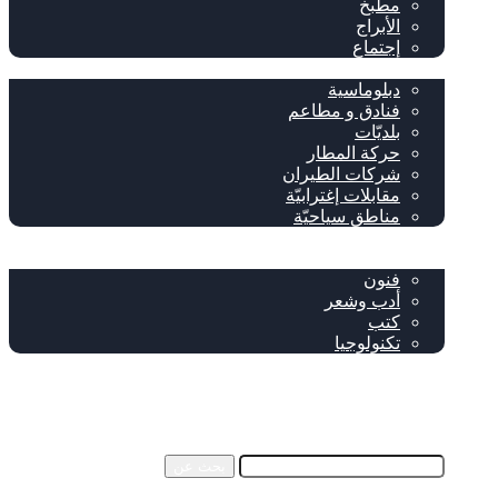
مطبخ
الأبراج
إجتماع
سياحة وإغتراب
دبلوماسية
فنادق و مطاعم
بلديّات
حركة المطار
شركات الطيران
مقابلات إغترابيّة
مناطق سياحيّة
خاص
ثقافة
فنون
أدب وشعر
كتب
تكنولوجيا
!من نحن
فيسبوك
‫YouTube
إضافة عمود جانبي
بحث عن