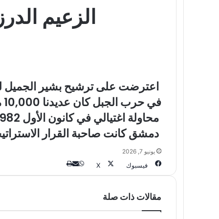
الزعيم الدر
اعترضت على ترشيح بشير الجميل للرئاسة عام 1982 لأنه ينتمي الى مدرسة سياسي
في حرب الجبل كان عديدنا 10,000 مقاتل ولم يكن للأمير مجيد إرسلان ميليشيا عسكرية
محاولة اغتيالي في كانون الأول 1982 لم تكن سبب القطيعة مع الموارنة، وإيلي حبيقة اعترف لي لاحقًا بأنه كان وراءها
دمشق كانت صاحبة القرار الاستراتي
يونيو 7, 2026
طباعة
واتساب
مشاركة
فيسبوك
‫X
عبر
البريد
مقالات ذات صلة