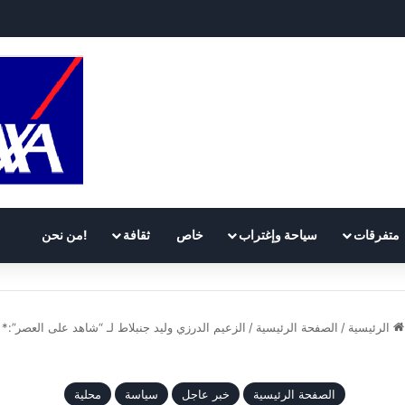
لبنان ونزع سلاح “الحزب”: عقوبات وتمويل يصل إلى 300 مليون دولار
متفرقات
سياحة وإغتراب
خاص
ثقافة
!من نحن
الرئيسية
/
الصفحة الرئيسية
/
الزعيم الدرزي وليد جنبلاط لـ “شاهد على العصر”:*
الصفحة الرئيسية
خبر عاجل
سياسة
محلية