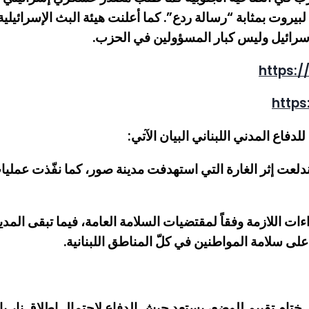
ية لبيروت بمثابة “رسالة ردع”. كما أعلنت هيئة البث الإسرا
رائيل وليس كبار المسؤولين في الحزب.
https:
https
لدفاع المدني اللبناني البيان الآتي:
اندلعت إثر الغارة التي استهدفت مدينة صور، كما نفّذت عملي
ات اللازمة وفقاً لمقتضيات السلامة العامة، فيما تبقى المدير
على سلامة المواطنين في كلّ المناطق اللبنانية.
م تقييم للوضع، يستعد جيش الدفاع لاحتمال إطلاق نار باتج