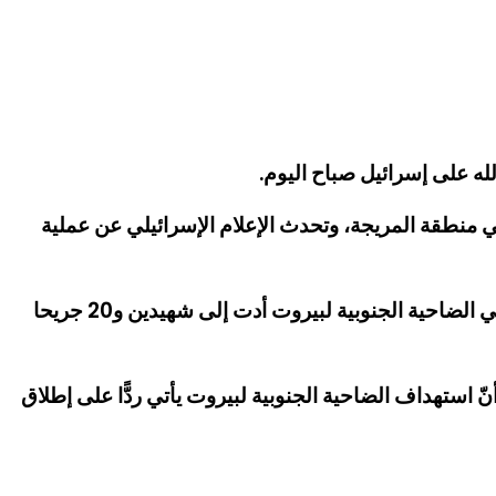
له على إسرائيل صباح اليوم.
 منطقة المريجة، وتحدث الإعلام الإسرائيلي عن عملية
وأعلن مركز عمليات طوارئ الصحة التابع لوزارة الصحة العامة في بيان، أن ​غارة العدو الإسرائيلي​ على منطقة المريجة في الضاحية الجنوبية لبيروت أدت إلى شهيدين و20 جريحا
 استهداف الضاحية الجنوبية لبيروت يأتي ردًّا على إطلاق