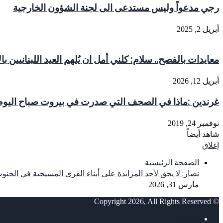
رجي مدعواً وليس مستدعى الى لجنة الشؤون الخارجية
أبريل 2, 2025
معايدات بالفصح.. سلام: كلني أمل ان يُلهم العيد اللبنانيين بال
أبريل 12, 2026
غرندين :ماذا في الصحف التي صدرت في بيروت صباح اليوم الاحد 24 تشرين الث
نوفمبر 24, 2019
شاهد أيضاً
إغلاق
الصفحة الرئيسية
نصار: لا يحق لأحد المزايدة على أبناء القرى المسيحية في الجنو
مارس 31, 2026
© Copyright 2026, All Rights Reserved
فيسبوك