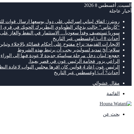
السبت, أغسطس 8 2026
أخبار عاجلة
رويترز: اتفاق لبناني إسرائيلي على دول بوسعها إرسال قوات لل
“كاريتاس” جالت بذخائر الطوباوي البطريرك الحويك في قرى ا
سوريا تستضيف وفداً سعودياً… الاستثمار في النفط والغاز على
أحداث 8 آب/ اوغسطس عبر التاريخ
الإيجارات القديمة: نزاع مفتوح على أحكام قضائيّة بالإخلاء وتباي
سلام: أيّ تمديد لسوليدير يجب أن يرتبط بهذه الشروط
جعجع: لبنان دخل مرحلة سياسيّة جديدة لا عودة فيها إلى الوراء
الراعي يزور فخامة الرئيس عون في قصر بعبدا.
الرئيس عون اعاد 4 قوانين كان اقرها مجلس النواب لاعادة النظر فيها
أحداث7 آب/ اوغسطس عبر التاريخ
مقال عشوائي
القائمة
بحث عن