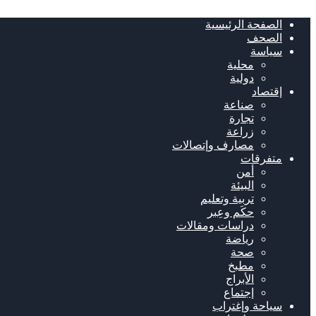
الصفحة الرئيسية
الصحف
سياسة
محلية
دولية
إقتصاد
صناعة
تجارة
زراعة
مصارف وإتصالات
متفرقات
أمن
البيئة
تربية وتعليم
حكَم وعِبر
دراسات ومقالات
رياضة
صحة
مطبخ
الأبراج
إجتماع
سياحة وإغتراب