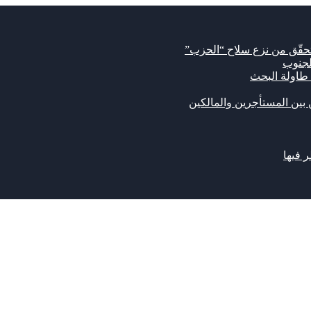
تحقّق من نزع سلاح “الحزب”
لجنوب
 طاولة البحث
ن بين المستأجرين والمالكين