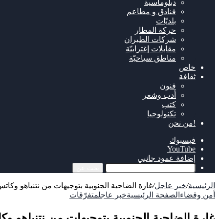
دبلوماسية
فنادق و مطاعم
بلديّات
حركة المطار
شركات الطيران
مقابلات إغترابيّة
مناطق سياحيّة
خاص
ثقافة
فنون
أدب وشعر
كتب
تكنولوجيا
!من نحن
فيسبوك
‫YouTube
إضافة عمود جانبي
بحث عن
الرئيسية
/
خبر عاجل
/
غارة الضاحية الجنوبية بتوجيهات من نتنياهو وكات
أمن وقضاء
الصفحة الرئيسية
خبر عاجل
متفرّقات
غارة الضاحية الجنوبية بتوجيهات من نتنياهو و