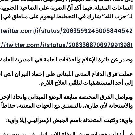
الساعات المقبلة. فيما أكد أنّ الضربة على الضاحية الجنوب
لـ”حزب الله” شارك في التخطيط لهجوم على مناطق في إس
//twitter.com/i/status/2063599245005844542
://twitter.com/i/status/2063666706979913981
وصدر عن دائرة الإعلام والعلاقات العامة في المديرية العامة ل
عملت فرق الدفاع المدني اللبناني على إخماد النيران التي 
إلى أحد المستشفيات لتلقّي العلاج اللازم.
وتواصل الفرق المختصة متابعة الوضع الميداني واتخاذ الإجراء
والاستجابة لأي طارئ، بالتنسيق مع الجهات المعنية، حفاظاً 
واوية: وكتبت المتحدثة باسم الجيش الإسرائيلي إيلا واوية:
في أعقاب هجمات جيش الدفاع الإسرائيلي في بيروت، وفي ختا