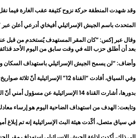
وقد شهدت المنطقة حركة نزوح كثيفة عقب الغارة فيما نقل 
المتحدث باسم الجيش الإسرائيلي أفيخاي أدرعي أعلن عبر “إك
وقال عبر إكس: “كان المقر المستهدف يُستخدم من قبل عنا
بعد أن أطلق حزب الله في وقت سابق من اليوم الأحد قذائف
وأضاف: “لن يسمح الجيش الإسرائيلي باستهداف السكان والب
وفي السياق، أفادت “القناة 12” الإسرائيلية أنّ ثلاثة صواريخ لسلاح الجو أصابت شقتين في منطقة الضاحية.
بدورها، أشارت القناة 14 الإسرائيلية عن مسؤول أمني أنّ الهجوم على الضاحية الجنوبية مرتبط بالموقع وليس بطبيعة الهدف نفسه.
وتابعت: الهدف من استهداف الضاحية اليوم هو إرساء معادل
في سياق متصل، أكّدت هيئة البث الإسرائيلية إنه تم إبلاغ أمي
إلى ذلك، أكدت إذاعة الجيش الإسرائيلي استهداف مقر ل