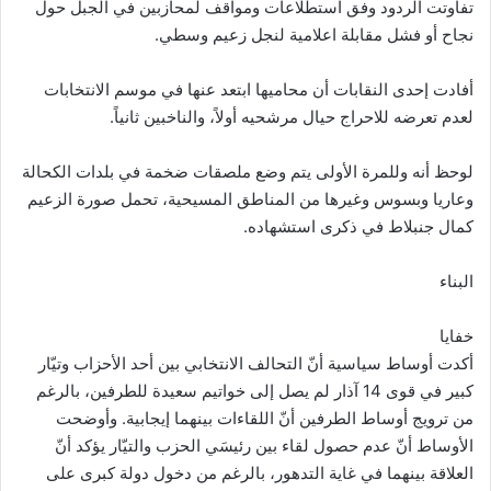
تفاوتت الردود وفق استطلاعات ومواقف لمحازبين في الجبل حول
نجاح أو فشل مقابلة اعلامية لنجل زعيم وسطي‎.
أفادت إحدى النقابات أن محاميها ابتعد عنها في موسم الانتخابات
لعدم تعرضه للاحراج حيال مرشحيه أولاً، والناخبين ‏ثانياً‎.
لوحظ أنه وللمرة الأولى يتم وضع ملصقات ضخمة في بلدات الكحالة
وعاريا وبسوس وغيرها من المناطق المسيحية، ‏تحمل صورة الزعيم
كمال جنبلاط في ذكرى استشهاده‎.‎
البناء‎
خفايا‎
أكدت أوساط سياسية أنّ التحالف الانتخابي بين أحد الأحزاب وتيّار
كبير في قوى 14 آذار لم يصل إلى خواتيم سعيدة ‏للطرفين، بالرغم
من ترويج أوساط الطرفين أنّ اللقاءات بينهما إيجابية. وأوضحت
الأوساط أنّ عدم حصول لقاء بين ‏رئيسَي الحزب والتيّار يؤكد أنّ
العلاقة بينهما في غاية التدهور، بالرغم من دخول دولة كبرى على