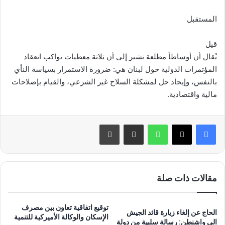
المستقبل‎
قيل
يُقال أن أوساطاً مطلعة تشير إلى أن ثلاثة معطيات تواكب انعقاد
المؤتمرات الدولية حول لبنان هي: ضرورة ‏الاستمرار بسياسة النأي
بالنفس، وإيجاد حل لمشكلة السلاح غير الشرعي، والقيام بإصلاحات
مالية واقتصادية‎.‎
واتساب
مشاركة عبر البريد
طباعة
مقالات ذات صلة
توقيع اتفاقية تعاون بين مصرف
الحاج عن إلغاء زيارة قائد الجيش
الإسكان والوكالة الأميركية للتنمية
الى واشنطن: رسالة سلبية من دولة