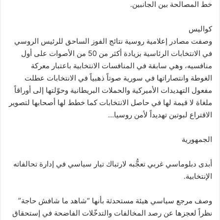
خط المصالحة بين ‏الجانبين‎.
كواليس‎
وصفت مصادر إعلامية روسية نتائج الفوز الساحق للرئيس الروسي
في الانتخابات الرئاسية بزيادة أكثر من 50 من ‏الأصوات على أول
منافسيه، وهي سابقة في المنافسات الانتخابية باعتبار معركة
الغوطة وانتصاراتها في سورية ‏صوتاً ذهبياً في الانتخابات عطلت
مفعول التهديدات الأميركية والحملات البريطانية وحوّلتها إلى أوراقاً
ملغاة لا قيمة ‏لها في حاصل الانتخابات كما خطط لها أصحابها لتصوير
الاقتراع لبوتين تهديداً لأمن روسيا‎…‎
الجمهورية‎
أبدى دبلوماسي غربي تعجُّبه لارتباك تيار سياسي في إدارة تحالفاته
الإنتخابية‎.
وصف مرجع سياسي هيئة مستحدثة بأنها “شاهد ما شافش حاجة”
نظراً لعجزها عن رصد المخالفات والتدخّلات ‏الفاضحة في إستحقاق