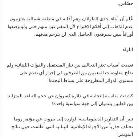
حسّاس‎.
عُلم أن أبناء إحدى الطوائف وهم أقلية في منطقة شمالية يعتزمون
عدم الذهاب إلى أقلام الإقتراع لأن المقترعين منهم ‏حتى ولو وضعوا
أوراقاً بيض سيرفعون الحاصل الذي لن يترجم هدفهم‎.‎
اللواء‎
تعددت أسباب تعثر التحالف بين تيار المستقبل والقوات اللبنانية ولم
تفلح مفاوضات المعنيين من الطرفين في إحراز ‏أي تقدم على
مستوى الدوائر المطروحة على بساط البحث‎!
كشفت مناسبة إنتخابية في دائرة كسروان عن حجم التباعد المتزايد
بين قطبين ينتميان إلى جهة سياسية واحدة‎!
تبين أن التقارير الديبلوماسية الواردة إلى بيروت عن مؤتمر روما
تختلف جذرياً عن الأجواء الإعلامية اللبنانية التي ‏أُطلقت حول نتائج
المؤتمر‎!‎