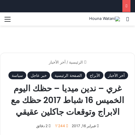
بحث عن
الق
الرئيسية
/
آخر الأخبار
آخر الأخبار
الأبراج
الصفحة الرئيسية
خبر عاجل
سياسة
غري – ندين ميديا – حظك اليوم
الخميس 16 شباط 2017 حظك مع
الابراج وتوقعات جاكلين عقيقي
فبراير 16, 2017
1٬244
2 دقائق