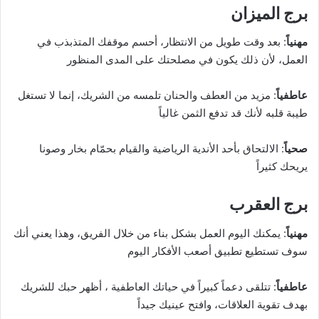
برج الميزان
مهنياً
: بعد وقت طويل من الانتظار، أحسم موقفك المتذبذب في
العمل، لأن ذلك يكون في مصلحتك على المدى المنظور
عاطفياً
: مزيد من العطف والحنان تلمسه من الشريك، إنما لا تستغل
طيبة قلبه لأنك قد تدفع الثمن غالياً
صحياً
: الالتحاق بأحد الأندية الرياضية والقيام بحمّام بخار وصونا
يريحك كثيراً
برج العقرب
مهنياً
: يمكنك اليوم العمل بشكل بناء من خلال الفريق، وهذا يعني أنك
سوف تستطيع تطبيق أصعب الأفكار اليوم
عاطفياً
: تتلقى دعماً كبيراً في حياتك العاطفية ، أظهر حبك للشريك
بهدف تقوية العلاقات، وافتح عينيك جيداً