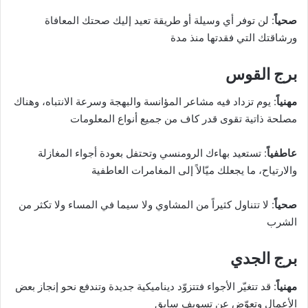
صحياً
: لن توفر أي وسيلة أو طريقة تعيد إليك صحتك المعافاة
ورشاقتك التي فقدتها منذ مدة
برج القوس
مهنياً
: يوم تزداد فيه مشاعر المؤانسة والبهجة وسرعة الانتباه، وهناك
مصلحة ذاتية تقوى قدر كاف من جميع أنواع المعلومات
عاطفياً
: تستعيد بهاءك الرومنسي وتحتفل بعودة أجواء المغازلة
والارتياح، ما يجعلك ميّالاً إلى المغامرات العاطفية
صحياً
: لا تتناول كثيراً من المشاوي ولا سيما في المساء ولا تكثر من
الشرب
برج الجدي
مهنياً
: قد تتغيّر الأجواء فتتزوّد ديناميكية جديدة وتندفع نحو إنجاز بعض
الأعمال وتعوّض عن تسويف سابق