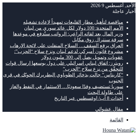
الأحد, أغسطس 9 2026
أخبار عاجلة
مناقصة لتأهيل مطار القليعات تمهيداً لإعادة تشغيله
الأمم المتحدة: 100 دولار لكل عائد سوري من لبنان
وزير المال بعد لقائه الراعي: الرواتب ستُدفع في موعدها
سرقة سنترال زوق مكايل
العراق يرفع السقف… السلاح المنفلت على لائحة الإرهاب
مشروع قانون أميركي لدعم لبنان ونزع سلاح “الحزب”:
عقوبات وتمويل يصل إلى 300 مليون دولار
رويترز: اتفاق لبناني إسرائيلي على دول بوسعها إرسال قوات
للتحقّق من نزع سلاح “الحزب”
“كاريتاس” جالت بذخائر الطوباوي البطريرك الحويّك في قرى
الجنوب
سوريا تستضيف وفدًا سعوديًا… الاستثمار في النفط والغاز
على طاولة البحث
أحداث 8 آب/ اوغسطس عبر التاريخ
مقال عشوائي
القائمة