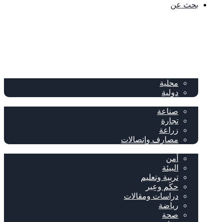
بحث عن
الصفحة الرئيسية
الصحف
سياسة
محلية
دولية
إقتصاد
صناعة
تجارة
زراعة
مصارف وإتصالات
متفرقات
أمن
البيئة
تربية وتعليم
حكَم وعِبر
دراسات ومقالات
رياضة
صحة