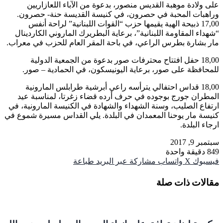
على ولادة موهبة القديس منصور، بدعوة من الآباء اللعازاريين
وراهبات المحبة في حصرون، في كنيسة القديسة حنة- حصرون.
17,00 ذبيحة الهية يقيمها حزب “القوات اللبنانية” لراحة أنفس
“شهداء المقاومة اللبنانية”، برعاية البطريرك الماروني الكاردينال
مار بشارة بطرس الراعي، في باحة المقر العام للحزب في معراب.
18,00 حفل افتتاح محترفات صور بدعوة من الجمعية الدولية
للمحافظة على صور، برعاية اليونيسكون، في الحمادية – صور.
18,00 قداس احتفالي يترأسه راعي أبرشية طرابلس المارونية
المطران جورج بوجوده في حرف أرده قضاء زغرتا، لمناسبة عيد
ارتفاع الصليب، وسنة الشهداء والشهادة في الكنيسة المارونية، في
كنيسة مار يوحنا المعمدان في البلدة. يلي القداس مسيرة شموع في
ارجاء البلدة.
سبتمبر 9, 2017
849
دقيقة واحدة
فيسبوك
‫X
واتساب
مشاركة عبر البريد
طباعة
مقالات ذات صلة