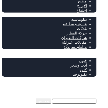
مطبخ
الأبراج
إجتماع
سياحة وإغتراب
دبلوماسية
فنادق و مطاعم
بلديّات
حركة المطار
شركات الطيران
مقابلات إغترابيّة
مناطق سياحيّة
خاص
ثقافة
فنون
أدب وشعر
كتب
تكنولوجيا
!من نحن
فيسبوك
‫YouTube
إضافة عمود جانبي
بحث عن