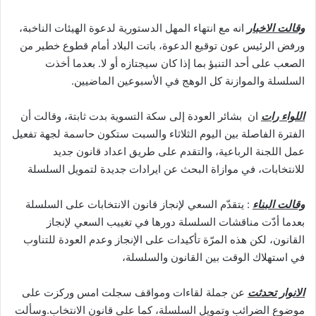
وقالت الاخبار
انه مع انتهاء المهل الدستورية لدعوة الهيئات الناخبة،
ورفض الرئيس عون توقيع الدعوة، باتت البلاد أمام قطوع خطير من
الصعب على أحد التنبؤ بما إذا كان سيجتازه أو لا. بعدما أخذت
السلسلة والموازنة كل الوهج في الأسبوعين الماضيين.
اللواء رات
ان بشائر العودة إلى سكة التسوية بدت ثابتة، وقالت أن
الفترة الفاصلة بين اليوم الثلاثاء والسبت ستكون حاسمة لجهة تفعيل
عمل اللجنة الرباعية، والتقدم على طريق اعداد قانون جديد
للانتخابات، في موازاة البحث عن ايرادات جديدة لتمويل السلسلة
وقالت البناء
: يتقدّم السعي لإنجاز قانون الانتخابات على السلسلة
بعدما أدّت مناقشات السلسلة دورها في تغييب السعي لإنجاز
القانون، لكن هذه المرّة تأكيدات على الإنجاز وعدم العودة للتناوب
في استهلاك الوقت بين القانون والسلسلة،
الانوار تحدثت
عن جملة لقاءات ومواقف سجلت امس وركزت على
موضوع الضرائب وتمويل السلسلة، كما على قانون الانتخاب.وسألت