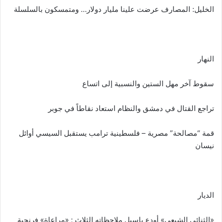
الخليل: المصارف عرضت علينا مليار دولار… ومتمسكون بالسلسلة
النهار
سقوط آخر مهل الستين والنسبية إلى اتساع
تراجع القتال في دمشق والنظام استعاد نقاطاً في جوبر
قمة “مصالحة” مصرية – فلسطينية ترامب يستقبل السيسي أوائل
نيسان
الديار
«الثنائي الشيعي» أودع باسيل ملاحظاته الثلاث : «مراعاة» فرنجية