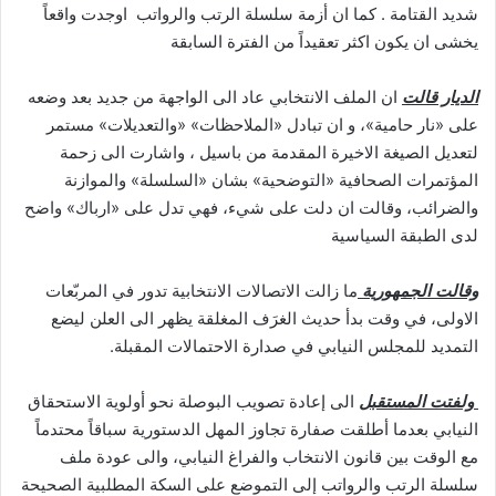
شديد القتامة . كما ان أزمة سلسلة الرتب والرواتب اوجدت واقعاً
يخشى ان يكون اكثر تعقيداً من الفترة السابقة
الديار قالت
ان الملف الانتخابي عاد الى الواجهة من جديد بعد وضعه
على «نار حامية»، و ان تبادل «الملاحظات» «والتعديلات» مستمر
لتعديل الصيغة الاخيرة المقدمة من باسيل ، واشارت الى زحمة
المؤتمرات الصحافية «التوضحية» بشان «السلسلة» والموازنة
والضرائب، وقالت ان دلت على شيء، فهي تدل على «ارباك» واضح
لدى الطبقة السياسية
وقالت الجمهورية
ما زالت الاتصالات الانتخابية تدور في المربّعات
الاولى، في وقت بدأ حديث الغرَف المغلقة يظهر الى العلن ليضع
التمديد للمجلس النيابي في صدارة الاحتمالات المقبلة.
ولفتت المستقبل
الى إعادة تصويب البوصلة نحو أولوية الاستحقاق
النيابي بعدما أطلقت صفارة تجاوز المهل الدستورية سباقاً محتدماً
مع الوقت بين قانون الانتخاب والفراغ النيابي، والى عودة ملف
سلسلة الرتب والرواتب إلى التموضع على السكة المطلبية الصحيحة