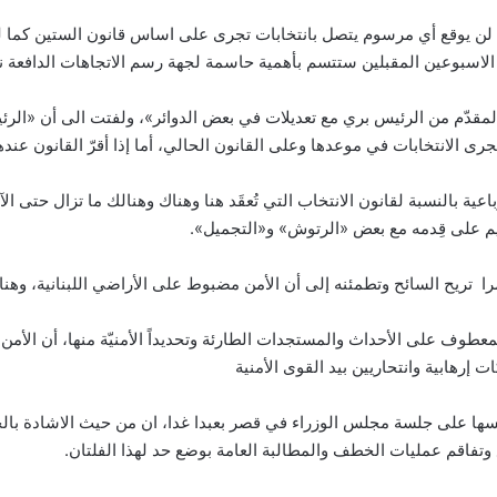
لن يوقع أي مرسوم يتصل بانتخابات تجرى على اساس قانون الستين كما لن 
 الاسبوعين المقبلين ستتسم بأهمية حاسمة لجهة رسم الاتجاهات الدافعة ن
قدّم من الرئيس بري مع تعديلات في بعض الدوائر»، ولفتت الى أن «الرئي
ى الانتخابات في موعدها وعلى القانون الحالي، أما إذا أقرّ القانون عند
عية بالنسبة لقانون الانتخاب التي تُعقَد هنا وهناك وهنالك ما تزال حتى الآن ت
يم على قِدمه مع بعض «الرتوش» و«التجميل».
مرا تريح السائح وتطمئنه إلى أن الأمن مضبوط على الأراضي اللبنانية، وهن
عطوف على الأحداث والمستجدات الطارئة وتحديداً الأمنيّة منها، أن الأمن 
ات إرهابية وانتحاريين بيد القوى الأمنية
ا على جلسة مجلس الوزراء في قصر بعبدا غدا، ان من حيث الاشادة بالجيش
وتفاقم عمليات الخطف والمطالبة العامة بوضع حد لهذا الفلتان.