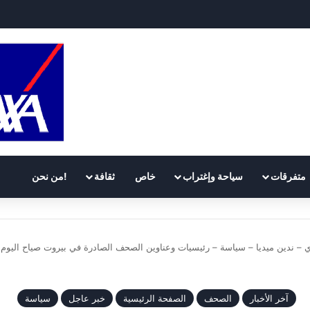
متفرقات
سياحة وإغتراب
خاص
ثقافة
!من نحن
– ندين ميديا – سياسة – رئيسيات وعناوين الصحف الصادرة في بيروت صياح اليوم الثلثاء 24 كانون الثا
آخر الأخبار
الصحف
الصفحة الرئيسية
خبر عاجل
سياسة