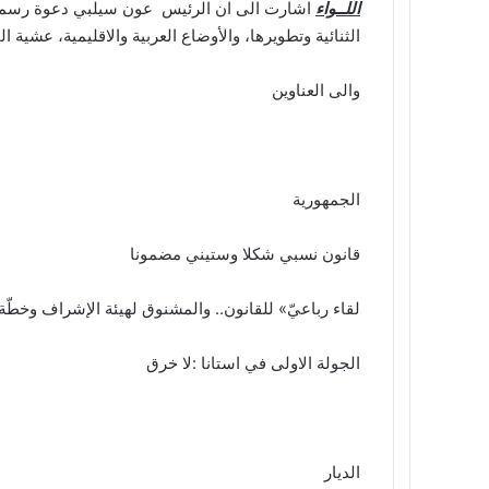
اللــواء
الثنائية وتطويرها، والأوضاع العربية والاقليمية، عشية ا
والى العناوين
الجمهورية
قانون نسبي شكلا وستيني مضمونا
لقاء رباعيّ» للقانون.. والمشنوق لهيئة الإشراف وخطّة 
الجولة الاولى في استانا :لا خرق
الديار