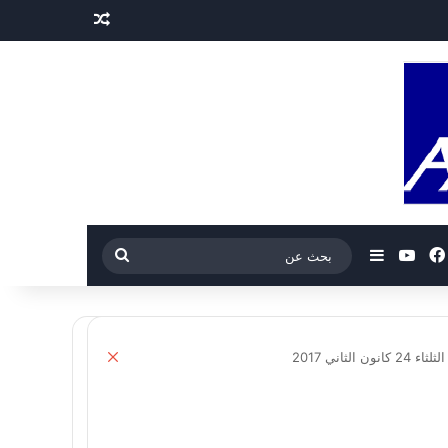
مقال عشوائي
فيسبوك
‫YouTube
إضافة عمود جانبي
بحث
عن
إغلاق
ني 2017