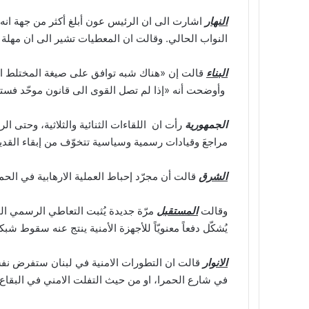
النهار
اشارت الى ان الرئيس عون أبلغ أكثر من جهة انه 
النواب الحالي. وقالت ان المعطيات تشير الى ان مهلة
البناء
قالت إن «هناك شبه توافق على صيغة المختلط الم
وأوضحت أنه «إذا لم تصل القوى الى قانون موحّد فستجر
الجمهورية
رأت ان اللقاءات الثنائية والثلاثية، وحتى الربا
مراجعَ وقيادات رسمية وسياسية تتخوّف من إبقاء القد
الشرق
قالت أن مجرّد إحباط العملية الارهابية في الح
وقالت
المستقبل
مرّة جديدة يُثبت التعاطي الرسمي الم
يُشكّل دفعاً معنويّاً للأجهزة الأمنية ينتج عنه سقوط شبك
الانوار
قالت ان التطورات الامنية في لبنان ستفرض نفسه
في شارع الحمرا، او من حيث التفلت الامني في البقاع 