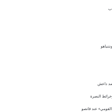
اب
تنياهو
 ضد داعش
خرائط النصرة
«القومي» عند قانصو