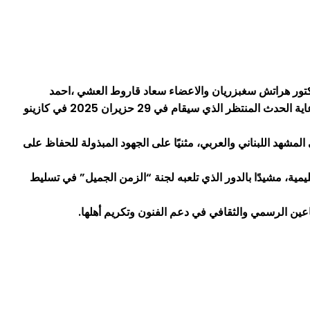
دكتور هراتش سغبزريان والاعضاء سعاد قاروط العشي ،احمد
العشي،مي متى ، ماتيلدا فرجالله،واندريه داغر معالي وزير الإعلام اللبناني المحامي بول مرقص في مكتبه، لتوجيه دعوة رسمية لحضوره ورعاية الحدث المنتظر الذي سيقام في 29 حزيران 2025 في كازينو
مشهد اللبناني والعربي، مثنيًا على الجهود المبذولة للحفاظ على
ليمية، مشيدًا بالدور الذي تلعبه لجنة “الزمن الجميل” في تسليط
اعين الرسمي والثقافي في دعم الفنون وتكريم أهلها.