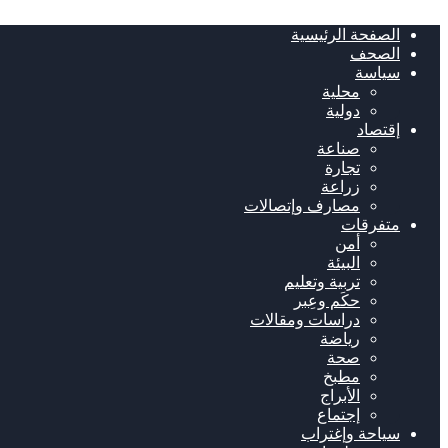
الصفحة الرئيسية
الصحف
سياسة
محلية
دولية
إقتصاد
صناعة
تجارة
زراعة
مصارف وإتصالات
متفرقات
أمن
البيئة
تربية وتعليم
حكَم وعِبر
دراسات ومقالات
رياضة
صحة
مطبخ
الأبراج
إجتماع
سياحة وإغتراب