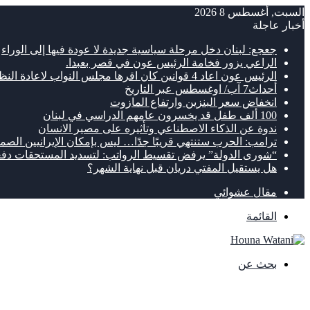
السبت, أغسطس 8 2026
أخبار عاجلة
جعجع: لبنان دخل مرحلة سياسية جديدة لا عودة فيها إلى الوراء
الراعي يزور فخامة الرئيس عون في قصر بعبدا.
الرئيس عون اعاد 4 قوانين كان اقرها مجلس النواب لاعادة النظر فيها
أحداث7 آب/ اوغسطس عبر التاريخ
انخفاض سعر البنزين وارتفاع المازوت
100 ألف طفل قد يخسرون عامهم الدراسي في لبنان
ندوة عن الذكاء الاصطناعي وتأثيره على مصير الانسان
ترامب: الحرب ستنتهي قريبًا جدًا… ليس بإمكان الإيرانيين الصمو
“شورى الدولة” يرفض تقسيط الرواتب: لتسديد المستحقات دفع
هل يستقيل المفتي دريان قبل نهاية الشهر؟
مقال عشوائي
القائمة
بحث عن