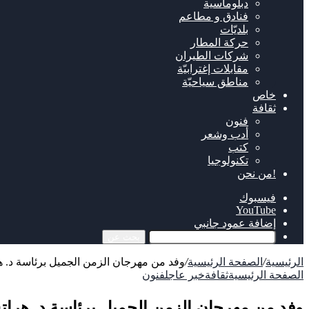
دبلوماسية
فنادق و مطاعم
بلديّات
حركة المطار
شركات الطيران
مقابلات إغترابيّة
مناطق سياحيّة
خاص
ثقافة
فنون
أدب وشعر
كتب
تكنولوجيا
!من نحن
فيسبوك
‫YouTube
إضافة عمود جانبي
بحث عن
الرئيسية
/
الصفحة الرئيسية
/
وفد من مهرجان الزمن الجميل برئاسة د. ه
الصفحة الرئيسية
ثقافة
خبر عاجل
فنون
وفد من مهرجان الزمن الجميل برئاسة د. هرات