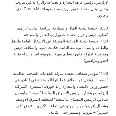
لازاريني، رئيس غرفة التجارة والصناعة والزراعة في بيروت
وجبل لبنان محمد شقير، ورئيسة جمعية Green Mind ندى
زعرور.
10,30 جلسة للجنة المال والموازنة، برئاسة النائب ابراهيم
كنعان، درس واقرار اعتمادات وزارتي العمل والسياحة
11,00 جلسة للجنة الفرعية المنبثقة عن الاشغال العامة والنقل
والطاقة والمياه، برئاسة النائب حكمت ديب، والمكلفة درس
ومناقشة اقتراح قانون تنظيم مهنة الطوبوغرافيا وانشاء نقابة
الطوبوغرافيين)
11,00 مؤتمر صحافي تعقده شركة الخدمات الصحية العالمية
“سيغنا” للإعلان عن إطلاق عملياتها المستقلة في لبنان، في
حضور وزير الاقتصاد والتجارة رائد خوري، السفيرة الأميركية
إليزابيث ريتشارد، رئيس الأسواق الدولية لـ”سيغنا” جايسون
سادلر، الرئيس التنفيذي لـ”سيغنا” لمنطقة الشرق الأوسط
وشمال إفريقيا هوارد جوغ، في القاعة الكبرى – فندق “فور
سيزنز” – بيروت. ويستمر حتى الثانية.