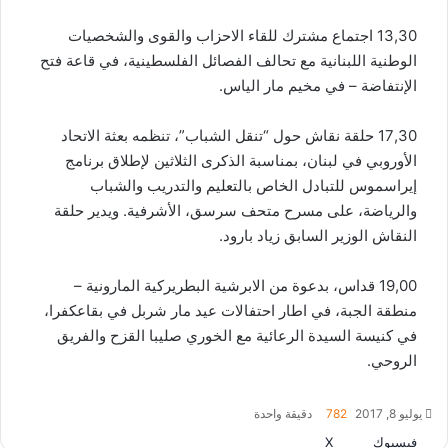
13,30 اجتماع مشترك للقاء الاحزاب والقوى والشخصيات
الوطنية اللبنانية مع تحالف الفصائل الفلسطينية، في قاعة فتح
الإنتفاضة – في مخيم مار الياس.
17,30 حلقة نقاش حول “تنقل الشباب”، تنظمه بعثة الاتحاد
الأوروبي في لبنان، بمناسبة الذكرى الثلاثين لإطلاق برنامج
إيراسموس للتبادل الخاص بالتعليم والتدريب والشباب
والرياضة، على مسرح متحف سرسق، الأشرفية. ويدير حلقة
النقاش الوزير السابق زياد بارود.
19,00 قداس، بدعوة من الابرشية البطريركية المارونية –
منطقة الجبة، في اطار احتفالات عيد مار شربل في بقاعكفرا،
في كنيسة السيدة الرعائية مع الخوري صليبا القزح والفريق
الروحي.
يوليو 8, 2017
782
دقيقة واحدة
طباعة
واتساب
مشاركة
فيسبوك
‫X