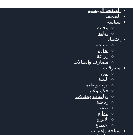
الصفحة الرئيسية
الصحف
سياسة
محلية
دولية
إقتصاد
صناعة
تجارة
زراعة
مصارف وإتصالات
متفرقات
أمن
البيئة
تربية وتعليم
حكَم وعِبر
دراسات ومقالات
رياضة
صحة
مطبخ
الأبراج
إجتماع
سياحة وإغتراب