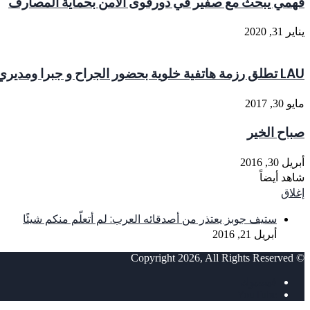
فهمي يبحث مع صفير في دورقوى الامن بحماية المصارف
يناير 31, 2020
LAU تطلق رزمة هاتفية خلوية بحضور الجراح و جبرا ومديري الفا وتاتش الاثنين 29 ايار 2017
مايو 30, 2017
صباح الخير
أبريل 30, 2016
شاهد أيضاً
إغلاق
ستيف جوبز يعتذر من أصدقائه العرب: لم أتعلّم منكم شيئًا
أبريل 21, 2016
© Copyright 2026, All Rights Reserved
فيسبوك
‫YouTube