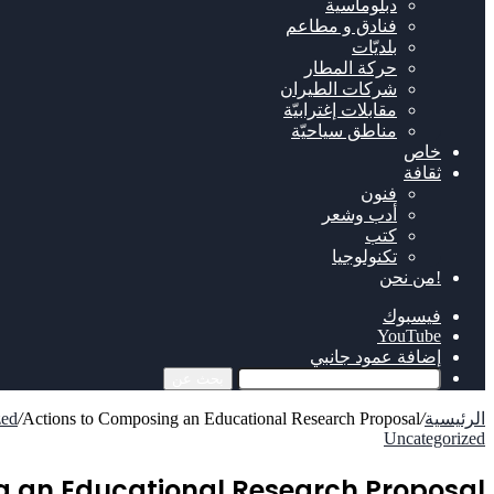
دبلوماسية
فنادق و مطاعم
بلديّات
حركة المطار
شركات الطيران
مقابلات إغترابيّة
مناطق سياحيّة
خاص
ثقافة
فنون
أدب وشعر
كتب
تكنولوجيا
!من نحن
فيسبوك
‫YouTube
إضافة عمود جانبي
بحث عن
الرئيسية
/
Actions to Composing an Educational Research Proposal
/
zed
Uncategorized
g an Educational Research Proposal