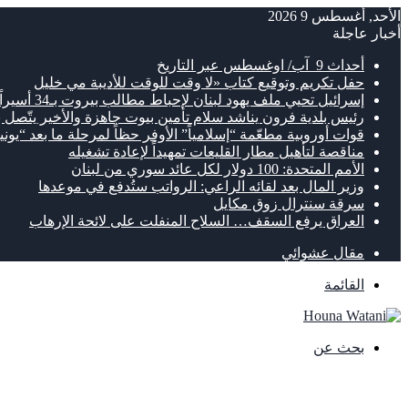
الأحد, أغسطس 9 2026
أخبار عاجلة
أحداث 9 آب/ اوغسطس عبر التاريخ
حفل تكريم وتوقيع كتاب «لا وقت للوقت للأديبة مي خليل
إسرائيل تحيي ملف يهود لبنان لإحباط مطالب بيروت بـ34 أسيراً
رئيس بلدية فرون يناشد سلام تأمين بيوت جاهزة والأخير يتّصل ب
قوات أوروبية مطعّمة “إسلامياً” الأوفر حظاً لمرحلة ما بعد “يوني
مناقصة لتأهيل مطار القليعات تمهيداً لإعادة تشغيله
الأمم المتحدة: 100 دولار لكل عائد سوري من لبنان
وزير المال بعد لقائه الراعي: الرواتب ستُدفع في موعدها
سرقة سنترال زوق مكايل
العراق يرفع السقف… السلاح المنفلت على لائحة الإرهاب
مقال عشوائي
القائمة
بحث عن