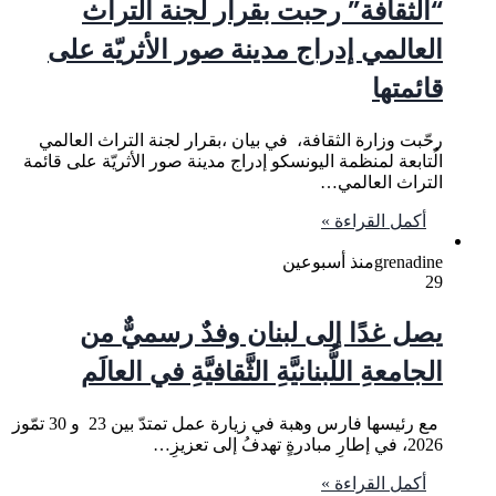
“الثقافة” رحبت بقرار لجنة التراث
العالمي إدراج مدینة صور الأثریّة على
قائمتها
رحّبت وزارة الثقافة، في بيان ،بقرار لجنة التراث العالمي
الُتابعة لمنظمة الیونسكو إدراج مدینة صور الأثریّة على قائمة
التراث العالمي…
أكمل القراءة »
grenadine
منذ أسبوعين
29
يصل غدًا إلى لبنان وفدٌ رسميٌّ من
الجامعةِ اللُّبنانيَّةِ الثَّقافيَّةِ في العالَم
مع رئيسها فارس وهبة في زيارة عمل تمتدّ بين 23 و 30 تمّوز
2026، في إطارِ مبادرةٍ تهدفُ إلى تعزيزِ…
أكمل القراءة »