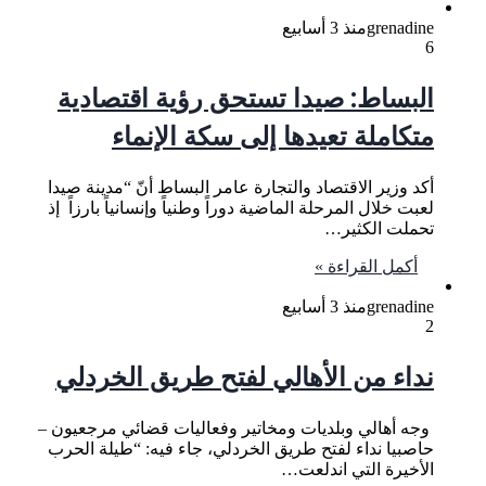
grenadine
منذ 3 أسابيع
6
البساط: صيدا تستحق رؤية اقتصادية
متكاملة تعيدها إلى سكة الإنماء
أكد وزير الاقتصاد والتجارة عامر البساط أنّ “مدينة صيدا
لعبت خلال المرحلة الماضية دوراً وطنياً وإنسانياً بارزاً إذ
تحملت الكثير…
أكمل القراءة »
grenadine
منذ 3 أسابيع
2
نداء من الأهالي لفتح طريق الخردلي
وجه أهالي وبلديات ومخاتير وفعاليات قضائي مرجعيون –
حاصبيا نداء لفتح طريق الخردلي، جاء فيه: “طيلة الحرب
الأخيرة التي اندلعت…