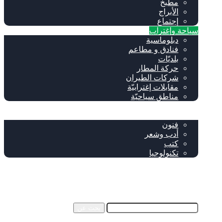
مطبخ
الأبراج
إجتماع
سياحة وإغتراب
دبلوماسية
فنادق و مطاعم
بلديّات
حركة المطار
شركات الطيران
مقابلات إغترابيّة
مناطق سياحيّة
خاص
ثقافة
فنون
أدب وشعر
كتب
تكنولوجيا
!من نحن
فيسبوك
‫YouTube
إضافة عمود جانبي
بحث عن