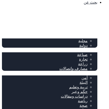
بحث عن
الصفحة الرئيسية
الصحف
سياسة
محلية
دولية
إقتصاد
صناعة
تجارة
زراعة
مصارف وإتصالات
متفرقات
أمن
البيئة
تربية وتعليم
حكَم وعِبر
دراسات ومقالات
رياضة
صحة