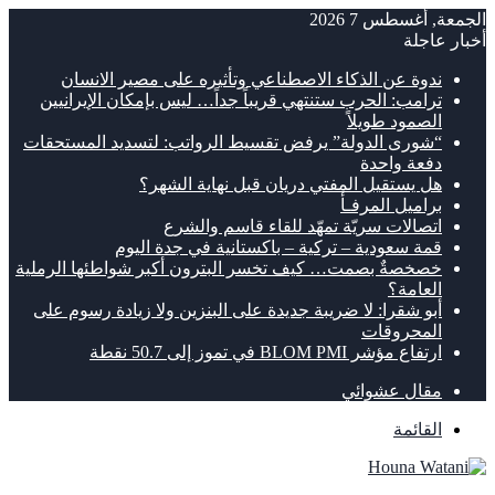
الجمعة, أغسطس 7 2026
أخبار عاجلة
ندوة عن الذكاء الاصطناعي وتأثيره على مصير الانسان
ترامب: الحرب ستنتهي قريباً جداً… ليس بإمكان الإيرانيين
الصمود طويلاً
“شورى الدولة” يرفض تقسيط الرواتب: لتسديد المستحقات
دفعة واحدة
هل يستقيل المفتي دريان قبل نهاية الشهر؟
براميل المرفـأ
اتصالات سريّة تمهّد للقاء قاسم والشرع
قمة سعودية – تركية – باكستانية في جدة اليوم
خصخصةٌ بصمت… كيف تخسر البترون أكبر شواطئها الرملية
العامة؟
أبو شقرا: لا ضريبة جديدة على البنزين ولا زيادة رسوم على
المحروقات
ارتفاع مؤشر BLOM PMI في تموز إلى 50.7 نقطة
مقال عشوائي
القائمة