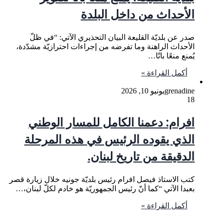
الأحداث من داخل البلدة
صدر عن بلديّة القليعة البيان التحذيري الآتي: “في ظلّ
الأحداث الراهنة وما تفرضه من إجراءات احترازيّة مشدّدة،
يُمنع منعًا باتًا…
أكمل القراءة »
grenadine
يونيو 10, 2026
18
افرام: دعمنا الكامل للمسار الوطني
الذي يقوده الرئيس في هذه المرحلة
الدقيقة من تاريخ لبنان.
كتب الاستاذ فيصل افرام رئيس بلديّة جونيه خلال زيارة قصر
بعبدا الآتي “كما أنّ رئيس الجمهوريّة هو خادم لكلّ لبنان،…
أكمل القراءة »