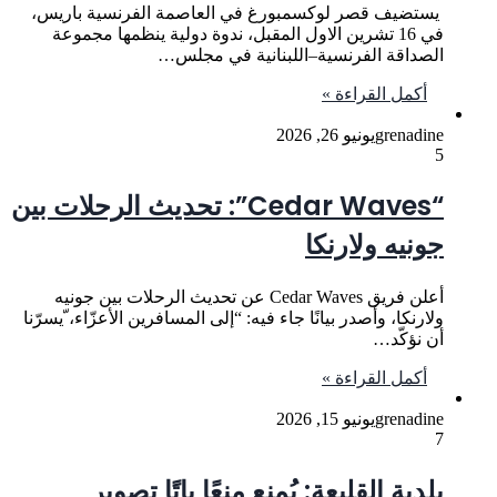
يستضيف قصر لوكسمبورغ في العاصمة الفرنسية باريس،
في 16 تشرين الاول المقبل، ندوة دولية ينظمها مجموعة
الصداقة الفرنسية–اللبنانية في مجلس…
أكمل القراءة »
grenadine
يونيو 26, 2026
5
“Cedar Waves”: تحديث الرحلات بين
جونيه ولارنكا
أعلن فريق Cedar Waves عن تحديث الرحلات بين جونيه
ولارنكا، وأصدر بيانًا جاء فيه: “إلى المسافرين الأعزّاء، ّيسرّنا
أن نؤكّد…
أكمل القراءة »
grenadine
يونيو 15, 2026
7
بلدية القليعة: يُمنع منعًا باتًا تصوير