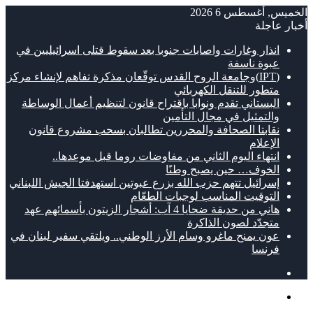
الخميس, أغسطس 6 2026
أخبار عاجلة
انذار وغارات واصابات جنوبا بعد سقوط قتلى اسرائيليين في
عبوة ناسفة
(IPT)وجامعة الروح القدس توقّعان مذكرة تفاهم لإنشاء مركز
متطور للتنقل الكهربائي
البستاني تقدم ونوابا باقتراح قانون لتنظيم أعمال الوساطة
والتمثيل في مجال التأمين
نقابتا الصحافة والمحررين تطالبان بسحب مشروع قانون
الإعلام
انتهاء اليوم الثاني من مفاوضات روما قبل موعدها..
الخوف… حين يصبح وطنًا
إسرائيل تتهم حزب الله بزرع عبوتين استهدفتا الجيش اللبناني
التوقيت المناسب لوجبات الطعّام
هاني من حديقة ضحايا 4 آب: أشجار الزيتون بأسمائهم عهد
متجدّد لصون الذاكرة
عون يمنح ماغرو وسام الأرز الوطني.. ويلتقي سفير لبنان في
فرنسا
مقال
عشوائي
القائمة