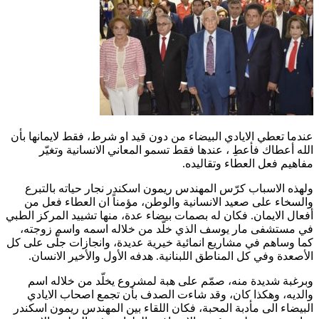
عندما تعطي الايادي البيضاء من دون قيد او شرط، فقط لايمانها بأن
الله أعطاك فأعطِ ، عندها فقط تسمو المعاني الانسانية وتغيّر
مفاهيم فعل العطاء وتقاليده.
ولهذه الاسباب كرّس المهندس ريمون اسكندر نجار حياته بالتبرع
والسخاء على صعيد الانسانية والوطن، مؤمناً ان العطاء فعل من
أفعال الايمان. فكان له بصمات بيضاء عدة، منها تشييد المركز الطبي
في مستشفى مار يوسف الذي خلّد من خلاله اسمه واسم زوجته،
كما وساهم في مشاريع انمائية خيرية عديدة، وانجازات جلّى على كل
الأصعدة وفي كل المناطق اللبنانية. هدفه الأول والأخير الانسان.
وبرغبة شديدة منه، صمّم على هبة لمشروع يخلّد من خلاله اسم
والديه، وهكذا كان، وقد شاءت الصدف بأن تجمع اصحاب الايادي
البيضاء الى مأدبة المحبة، فكان اللقاء بين المهندس ريمون اسكندر