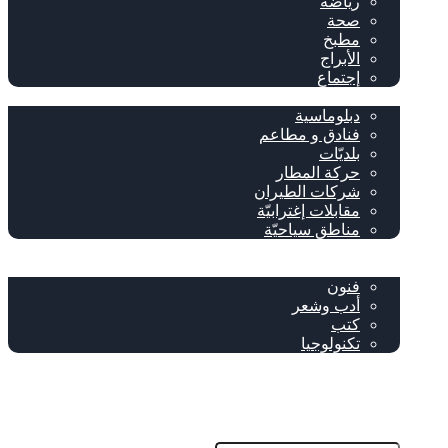
رياضة
صحة
مطبخ
الأبراج
إجتماع
سياحة وإغتراب
دبلوماسية
فنادق و مطاعم
بلديّات
حركة المطار
شركات الطيران
مقابلات إغترابيّة
مناطق سياحيّة
خاص
ثقافة
فنون
أدب وشعر
كتب
تكنولوجيا
!من نحن
فيسبوك
‫YouTube
إضافة