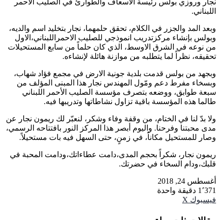
نجار وروزي بولس رئيسة الاسعاف والطوارئ في الصليب الاحمر
اللبناني.
وبعد المد والجزر في الكلام، تحقق حلمهما، نجار بتخليد اسم والديه،
وبولس بإنشاء مركزتدريب انموذجي للصليب الاحمراللبناني،الاول
من نوعه في الشرق الاوسط، الذي كان حلماً من سابع المستحيلات
تحقيقه، نظراً لما يتطلبه من موازنة هائلة لإنشاءه.
وبجهد من بولس قدمت بلدية جونية الارض في مجمع فؤاد شهاب،
وبسخاء مفرط دعم ومّول المهندس نجار هذا المبنى المؤلف من
سبعة طوابق، ووضعه بتصرف مؤسسة الصليب الأحمر اللبناني
طالما هذه المؤسسة باقية تزاول نشاطاتها وتدريبها فيه.
ولا بدّ لنا في الختام، من وقفة وفاء وشكر، لنعبّر لك ريمون نجار عن
مدى محبتنا وفرحنا. واليوم أبصر هذا المركز النور بافتتاحه الرسمي،
وصار للمستحيل مكاناً، في زمنٍ، حتى السهل فيه بات مستحيلاً.
ريمون نجار، شكراً بحجم المدى،دامت عطاءاتك،ودامت المحبة في
قلبك،ودام السخاء في حضرتك.
أغسطس 24, 2018
1٬371
دقيقة واحدة
طباعة
واتساب
مشاركة
فيسبوك
‫X
عبر
البريد