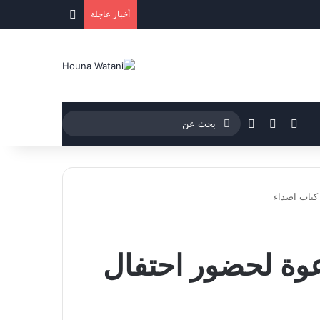
مقال عشوائي
أخبار عاجلة
فيسبوك
‫YouTube
بحث
إضافة عمود جانبي
عن
ن ميديا – سياسة – 4 نيسان 2018 دعوة لحضور احتفال