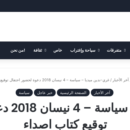
متفرقات
سياحة وإغتراب
خاص
ثقافة
!من نحن
آخر الأخبار
/
غري-ندين ميديا – سياسة – 4 نيسان 2018 دعوة لحضور احتفال توقيع كتاب اصداء
آخر الأخبار
الصفحة الرئيسية
خبر عاجل
سياسة
غري-ندي
توقيع كتاب اصداء