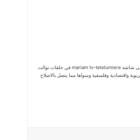
هذا الكتاب يتضمن ثمانين مقابلة لثمانين شخصية ثقافية ذات علاقة بالشأن العام. هؤلاء شخصيات كانوا ضيوف برنامج ”أصداء” على شاشة mariam tv-telelumiere في حلقات توالت
تربوية واقتصادية وفلسفية وسواها مما يتصل بالاصلاح