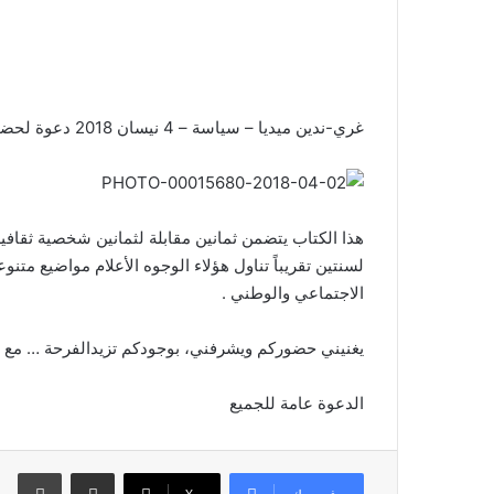
غري-ندين ميديا – سياسة – 4 نيسان 2018 دعوة لحضور احتفال توقيع كتاب اصداء
لسنتين تقريباً تناول هؤلاء الوجوه الأعلام مواضيع متن
الاجتماعي والوطني .
يغنيني حضوركم ويشرفني، بوجودكم تزيدالفرحة … مع ت
الدعوة عامة للجميع
مشاركة عبر البريد
طباعة