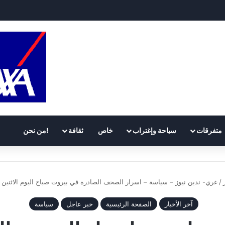
 حياة مولود خديج بوزن 800 غرام!
متفرقات
سياحة وإغتراب
خاص
ثقافة
!من نحن
/
غري- ندين نيوز – سياسة – اسرار الصحف الصادرة في بيروت صباح اليوم الاثنين 14 تشرين الثاني 2016
آخر الأخبار
الصفحة الرئيسية
خبر عاجل
سياسة