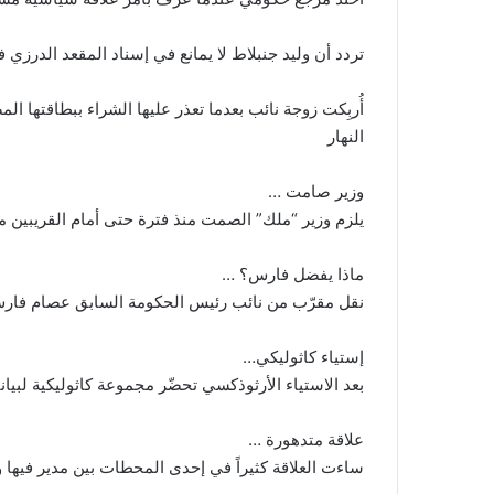
تردد أن وليد جنبلاط لا يمانع في إسناد المقعد الدرزي في حكومة من 24 وزيرا إلى طلال أرسلان تحت
أُربِكت زوجة نائب بعدما تعذر عليها الشراء ببطاقتها
النهار
وزير صامت …
يلزم وزير “ملك” الصمت منذ فترة حتى أمام القريبين م
ماذا يفضل فارس؟ …
نقل مقرّب من نائب رئيس الحكومة السابق عصام فارس أنه
إستياء كاثوليكي…
بعد الاستياء الأرثوذكسي تحضّر مجموعة كاثوليكية لب
علاقة متدهورة …
ساءت العلاقة كثيراً في إحدى المحطات بين مدير فيها