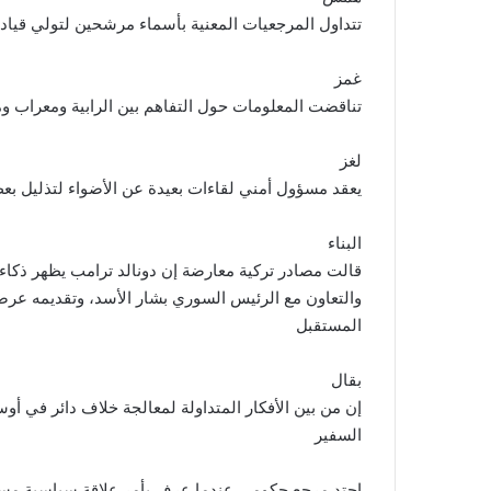
تتداول المرجعيات المعنية بأسماء مرشحين لتولي قياد
غمز
تناقضت المعلومات حول التفاهم بين الرابية ومعراب وما
لغز
يعقد مسؤول أمني لقاءات بعيدة عن الأضواء لتذليل بع
البناء
قالت مصادر تركية معارضة إن دونالد ترامب يظهر ذكا
والتعاون مع الرئيس السوري بشار الأسد، وتقديمه عرضاً م
المستقبل
بقال
إن من بين الأفكار المتداولة لمعالجة خلاف دائر في 
السفير
احتد مرجع حكومي عندما عرف بأمر علاقة سياسية مست