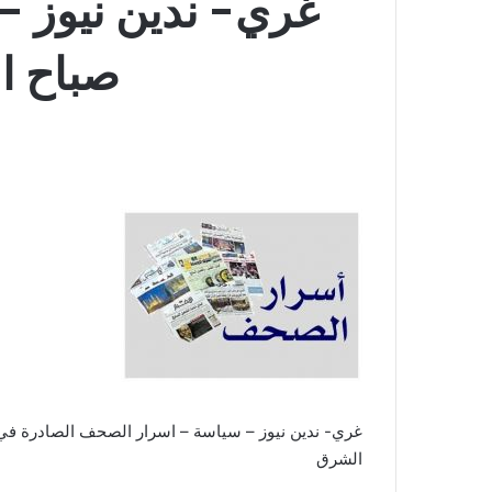
غري- ندين نيوز 
صباح اليوم الاث
غري- ندين نيوز – سياسة – اسرار الصحف الصادرة في بيروت صباح الي
الشرق