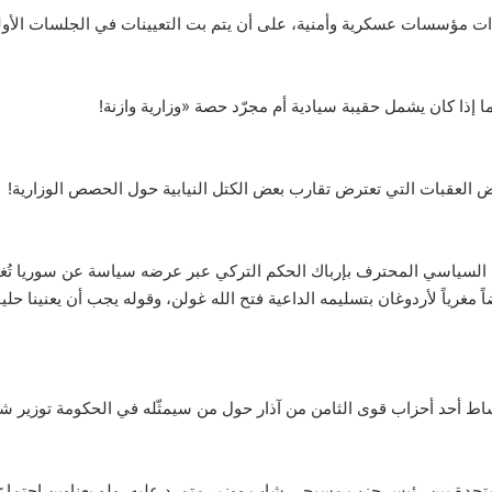
ات مؤسسات عسكرية وأمنية، على أن يتم بت التعيينات في الجلسات الأول
 إذا كان يشمل حقيبة سيادية أم مجرّد حصة «وزارية وازنة!
ض العقبات التي تعترض تقارب بعض الكتل النيابية حول الحصص الوزارية!
ء السياسي المحترف بإرباك الحكم التركي عبر عرضه سياسة عن سوريا تُغ
غرياً لأردوغان بتسليمه الداعية فتح الله غولن، وقوله يجب أن يعنينا حليفن
أوساط أحد أحزاب قوى الثامن من آذار حول من سيمثّله في الحكومة توزير 
جدة بين رئيس حزب مسيحي شاب ووزير متمرد عليه، ولو بعناوين اجتماعي