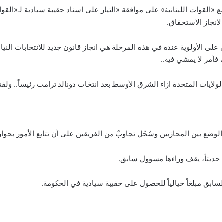
ع «القوات اللبنانية» على موافقة «التيار على اسناد حقيبة سيادية لـ«ال
نجاز الاستحقاق.
لايات المتحدة ازاء الشرق الأوسط بعد انتخاب دونالد ترامب رئيساً.. و
ضع بين المحازبين وسُجّل تجاوبٌ من الفريقين على أن تتابع الأمور بحوار
ن حديثاً، يقف وراءها مسؤول سابق.
ابق مبلغاً خيالياً للحصول على حقيبة سيادية في الحكومة.