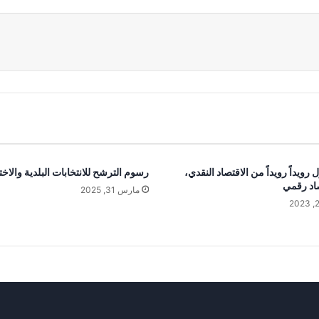
عة
ّل رويداً رويداً من الاقتصاد النقدي،
رسوم الترشح للانتخابات البلدية والاختي
اد رقمي
مارس 31, 2025