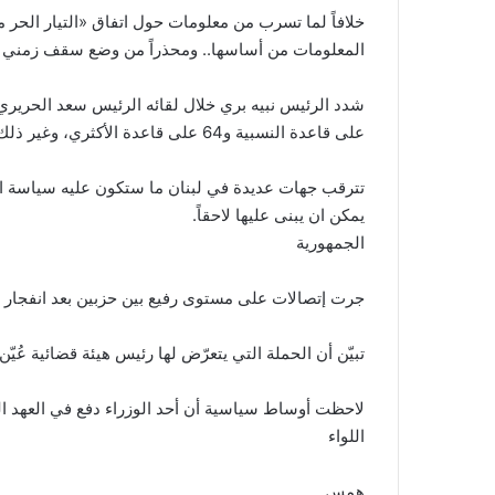
خلافاً لما تسرب من معلومات حول اتفاق «التيار الحر م
المعلومات من أساسها.. ومحذراً من وضع سقف زمني لا
على قاعدة النسبية و64 على قاعدة الأكثري، وغير ذلك فأمر لا يمشي فيه..
تترقب جهات عديدة في لبنان ما ستكون عليه سياسة الو
يمكن ان يبنى عليها لاحقاً.
الجمهورية
جرت إتصالات على مستوى رفيع بين حزبين بعد انفجار الو
تبيّن أن الحملة التي يتعرّض لها رئيس هيئة قضائية عُيّ
لاحظت أوساط سياسية أن أحد الوزراء دفع في العهد الس
اللواء
همس